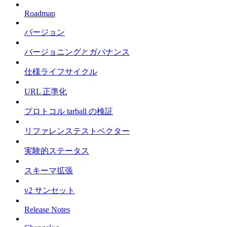
Roadmap
バージョン
バージョニングとガバナンス
仕様ライフサイクル
URL 正準化
プロトコル tarball の検証
リファレンステストベクター
実験的ステータス
スキーマ拡張
v2 サンセット
Release Notes