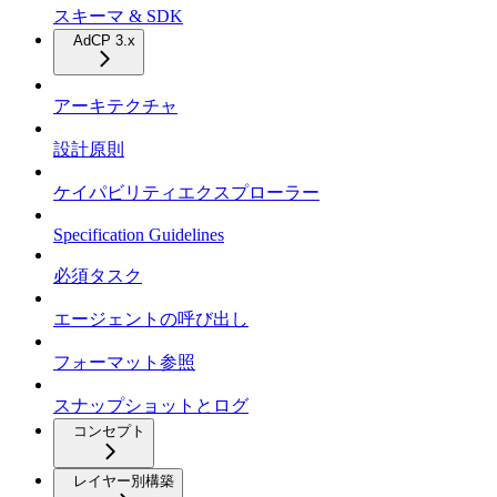
スキーマ & SDK
AdCP 3.x
アーキテクチャ
設計原則
ケイパビリティエクスプローラー
Specification Guidelines
必須タスク
エージェントの呼び出し
フォーマット参照
スナップショットとログ
コンセプト
レイヤー別構築