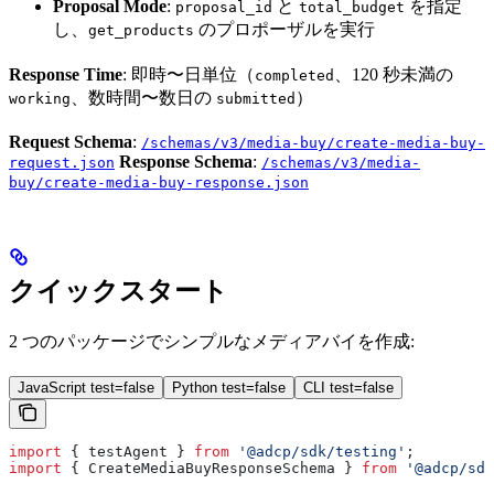
Proposal Mode
:
と
を指定
proposal_id
total_budget
し、
のプロポーザルを実行
get_products
Response Time
: 即時〜日単位（
、120 秒未満の
completed
、数時間〜数日の
）
working
submitted
Request Schema
:
/schemas/v3/media-buy/create-media-buy-
Response Schema
:
request.json
/schemas/v3/media-
buy/create-media-buy-response.json
クイックスタート
2 つのパッケージでシンプルなメディアバイを作成:
JavaScript test=false
Python test=false
CLI test=false
import
 { 
testAgent
 } 
from
 '@adcp/sdk/testing'
;
import
 { 
CreateMediaBuyResponseSchema
 } 
from
 '@adcp/sdk