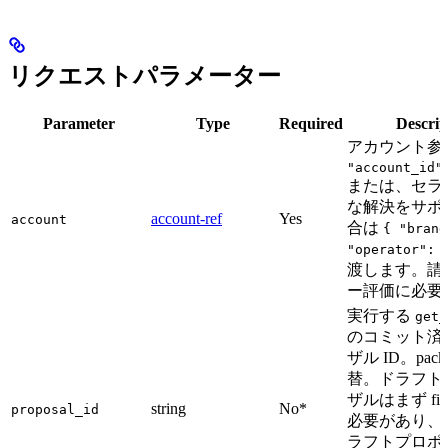
リクエストパラメーター
Parameter
Type
Required
Descrip
アカウント参
"account_id"
または、セラ
な解決をサポ
account-ref
Yes
account
合は
{ "brand
"operator": 
渡します。請
ー評価に必要
実行する
get_
のコミット済
ザル ID。pack
替。ドラフト
ザルはまず fina
string
No*
proposal_id
必要があり、
ラフトプロポ