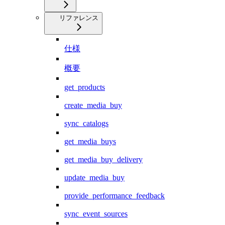
リファレンス
仕様
概要
get_products
create_media_buy
sync_catalogs
get_media_buys
get_media_buy_delivery
update_media_buy
provide_performance_feedback
sync_event_sources