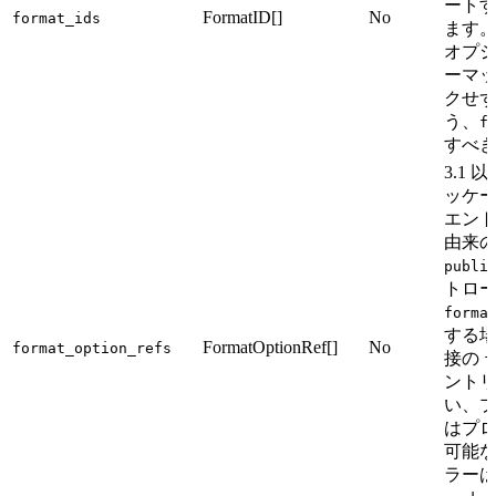
ート
FormatID[]
No
format_ids
ます
オプシ
ーマット
クせ
う、
f
すべき
3.1
ッケ
エント
由来
publi
トロ
forma
する
FormatOptionRef[]
No
format_option_refs
接の
f
ント
い、
はプ
可能
ラー