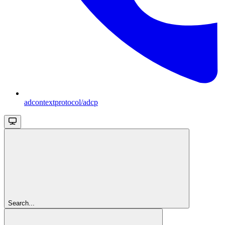
adcontextprotocol/adcp
Search...