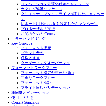
コンバージョン最適化付きキャンペーン
カタログ連動パッケージ
クリエイティブをインライン指定したキャンペー
ン
レポート用 Webhook を設定したキャンペーン
プロポーザルの実行
相関のための Context
エラーハンドリング
Key Concepts
フォーマット指定
ブランド参照
価格と通貨
ターゲティングオーバーレイ
フォーマットワークフロー
フォーマット指定が重要な理由
完全なワークフロー
フォーマット検証
フライト日程バリデーション
非同期オペレーション
使用上の注意
Content Standards