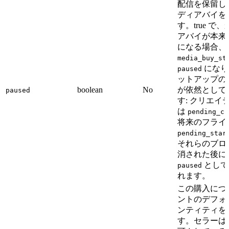
配信を保留し
ディアバイを
す。true で
アバイが本来
になる場合、
media_buy_st
になり
paused
ットアップの
boolean
No
が依然として
paused
す: クリエイ
は
pending_cr
将来のフライ
pending_star
それらのブロ
消された後に
として
paused
れます。
この購入につ
ントのデフォ
ンティティを
す。セラーは