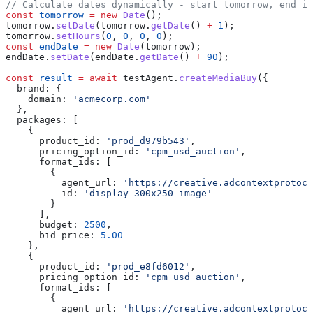
// Calculate dates dynamically - start tomorrow, end in
const
 tomorrow
 =
 new
 Date
();
tomorrow
.
setDate
(
tomorrow
.
getDate
() 
+
 1
);
tomorrow
.
setHours
(
0
, 
0
, 
0
, 
0
);
const
 endDate
 =
 new
 Date
(
tomorrow
);
endDate
.
setDate
(
endDate
.
getDate
() 
+
 90
);
const
 result
 =
 await
 testAgent
.
createMediaBuy
({
  brand:
 {
    domain:
 'acmecorp.com'
  },
  packages:
 [
    {
      product_id:
 'prod_d979b543'
,
      pricing_option_id:
 'cpm_usd_auction'
,
      format_ids:
 [
        {
          agent_url:
 'https://creative.adcontextprotoco
          id:
 'display_300x250_image'
        }
      ],
      budget:
 2500
,
      bid_price:
 5.00
    },
    {
      product_id:
 'prod_e8fd6012'
,
      pricing_option_id:
 'cpm_usd_auction'
,
      format_ids:
 [
        {
          agent_url:
 'https://creative.adcontextprotoco