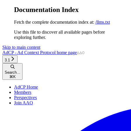
Documentation Index
Fetch the complete documentation index at:
/llms.txt
Use this file to discover all available pages before
exploring further.
Skip to main content
AdCP - Ad Context Protocol
home page
3.1
Search...
⌘
K
AdCP Home
Members
Perspectives
Join AAO