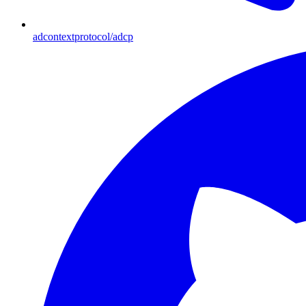
adcontextprotocol/adcp