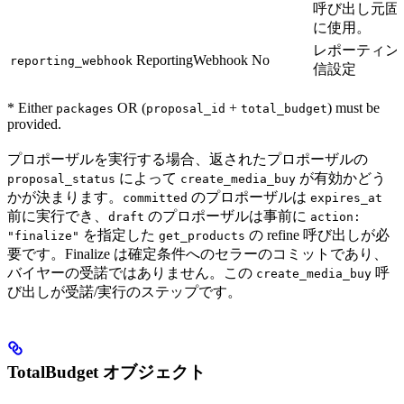
呼び出し元固
に使用。
レポーティン
ReportingWebhook
No
reporting_webhook
信設定
* Either
OR (
+
) must be
packages
proposal_id
total_budget
provided.
プロポーザルを実行する場合、返されたプロポーザルの
によって
が有効かどう
proposal_status
create_media_buy
かが決まります。
のプロポーザルは
committed
expires_at
前に実行でき、
のプロポーザルは事前に
draft
action:
を指定した
の refine 呼び出しが必
"finalize"
get_products
要です。Finalize は確定条件へのセラーのコミットであり、
バイヤーの受諾ではありません。この
呼
create_media_buy
び出しが受諾/実行のステップです。
TotalBudget オブジェクト