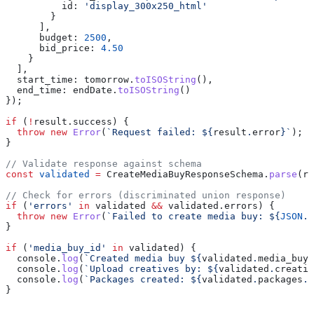
          id:
 'display_300x250_html'
        }
      ],
      budget:
 2500
,
      bid_price:
 4.50
    }
  ],
  start_time:
 tomorrow
.
toISOString
(),
  end_time:
 endDate
.
toISOString
()
});
if
 (
!
result
.
success
) {
  throw
 new
 Error
(
`Request failed: 
${
result
.
error
}
`
);
}
// Validate response against schema
const
 validated
 =
 CreateMediaBuyResponseSchema
.
parse
(
re
// Check for errors (discriminated union response)
if
 (
'errors'
 in
 validated
 &&
 validated
.
errors
) {
  throw
 new
 Error
(
`Failed to create media buy: 
${
JSON
.
s
}
if
 (
'media_buy_id'
 in
 validated
) {
  console
.
log
(
`Created media buy 
${
validated
.
media_buy_
  console
.
log
(
`Upload creatives by: 
${
validated
.
creativ
  console
.
log
(
`Packages created: 
${
validated
.
packages
.
l
}