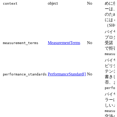
object
No
めに
context
ーは
のた
には
c
（SH
バイ
プロ
MeasurementTerms
No
受諾
measurement_terms
で拒
measu
バイ
ビリテ
テン
PerformanceStandard[]
No
performance_standards
書き
否、
perfo
バイ
ラー
しい
measu
交渉パ