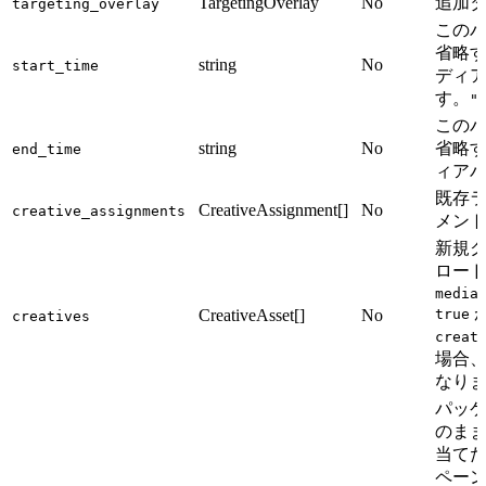
TargetingOverlay
No
追加
targeting_overlay
このパ
省略
string
No
start_time
ディ
す。
"
このパ
string
No
省略
end_time
ィア
既存ラ
CreativeAssignment[]
No
creative_assignments
メン
新規
ロー
media
CreativeAsset[]
No
true
creatives
creat
場合
なり
パッケ
のま
当て
ペー