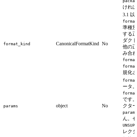
packa
ければ
3.1
forma
準種
する
ダク
CanonicalFormatKind
No
format_kind
他の
み合
forma
forma
規化
forma
ータ
forma
です
object
No
クタ
params
param
ん。
UNSUP
レク