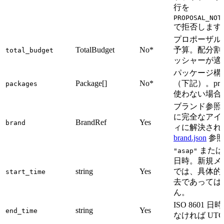
行を
PROPOSAL_NOT
で拒否します
プロポーザル
TotalBudget
No*
予算。配分割
total_budget
ッシャーが適
パッケージ構
Package[]
No*
（下記）。propo
packages
使わない場合
ブランド参照 
に完全なアイ
BrandRef
Yes
brand
ィに解決され
brand.json
参
または I
"asap"
日時。新規メ
string
Yes
では、具体的
start_time
去であっては
ん。
ISO 8601 
string
Yes
end_time
なければ UT