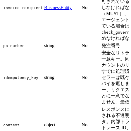
可されている
BusinessEntity
No
しなければな
invoice_recipient
（MUST）、
エージェント
ている場合は
check_govern
めなければな
string
No
発注番号
po_number
安全なリトラ
一意キー。同
カウントのリ
すでに処理済
string
No
セラーは既存
idempotency_key
バイを返しま
ー、リクエス
とに一意でな
ません。最低 
レスポンスに
される不透明
タ。内部トラ
object
No
context
トレース ID