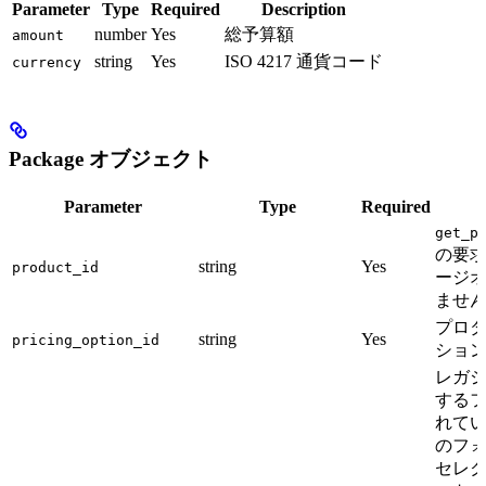
Parameter
Type
Required
Description
number
Yes
総予算額
amount
string
Yes
ISO 4217 通貨コード
currency
Package オブジェクト
Parameter
Type
Required
get_p
の要
string
Yes
product_id
ージ
ません
プロ
string
Yes
pricing_option_id
ション 
レガ
するフ
れてい
のフ
セレ