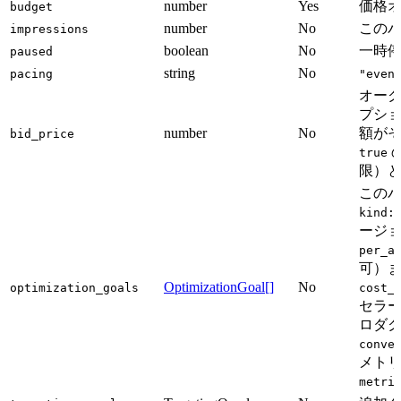
number
Yes
価格
budget
number
No
この
impressions
boolean
No
一時停
paused
string
No
pacing
"even
オー
プシ
number
No
額がそ
bid_price
true
限）
この
kind:
ージ
per_a
可）
OptimizationGoal[]
No
optimization_goals
cost_
セラ
ロダ
conve
メト
metri