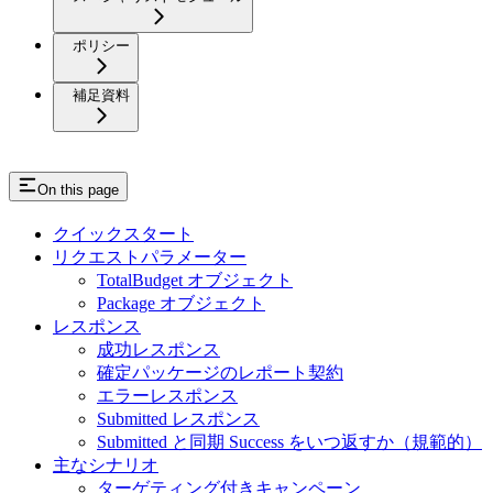
ポリシー
補足資料
On this page
クイックスタート
リクエストパラメーター
TotalBudget オブジェクト
Package オブジェクト
レスポンス
成功レスポンス
確定パッケージのレポート契約
エラーレスポンス
Submitted レスポンス
Submitted と同期 Success をいつ返すか（規範的）
主なシナリオ
ターゲティング付きキャンペーン