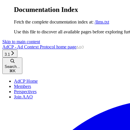
Documentation Index
Fetch the complete documentation index at:
/llms.txt
Use this file to discover all available pages before exploring fur
Skip to main content
AdCP - Ad Context Protocol
home page
3.1
Search...
⌘
K
AdCP Home
Members
Perspectives
Join AAO