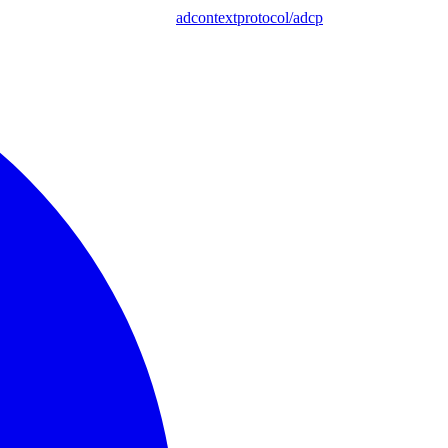
adcontextprotocol/adcp