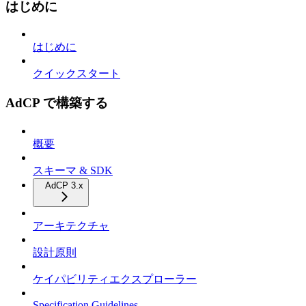
はじめに
はじめに
クイックスタート
AdCP で構築する
概要
スキーマ & SDK
AdCP 3.x
アーキテクチャ
設計原則
ケイパビリティエクスプローラー
Specification Guidelines