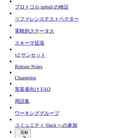
プロトコル tarball の検証
リファレンステストベクター
実験的ステータス
スキーマ拡張
v2 サンセット
Release Notes
Changelog
実装者向け FAQ
用語集
ワーキンググループ
コミュニティ Slack への参加
貢献