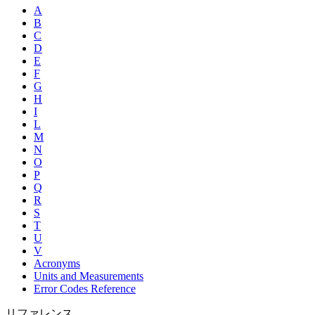
A
B
C
D
E
F
G
H
I
L
M
N
O
P
Q
R
S
T
U
V
Acronyms
Units and Measurements
Error Codes Reference
リファレンス