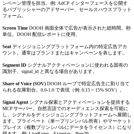
ンペーン管理を担当。例: AdCP インターフェースを公開す
るパブリッシャーのアドサーバー、セールスハウスプラット
フォーム。
Screen Time
DOOH 画面全体で広告が表示された総時間。秒
単位。DOOH 配信レポートに使用。
Seat
ディシジョニングプラットフォーム内の特定広告アカ
ウント。通常はブランドまたはキャンペーンを表します。
Segment ID
シグナルアクティベーションに使われる固有の
識別子。signal_id と異なる場合があります。
Share of Voice (SOV)
DOOH ループで特定広告主に割り当て
られる在庫割合。0.0-1.0 で表現（例: 0.15 = 15% SOV）。
Signal Agent
シグナル探索とアクティベーションを提供する
MCP サーバー。自然言語でのオーディエンス探索を可能に
し、シグナルをディシジョニングプラットフォームへ展開し
ます。プライベート（単一プリンシパル所有）やマーケット
プレイス（複数プリンシパルにデータをライセンス）になり
得ます。例: LiveRamp、Experian、Peer39。