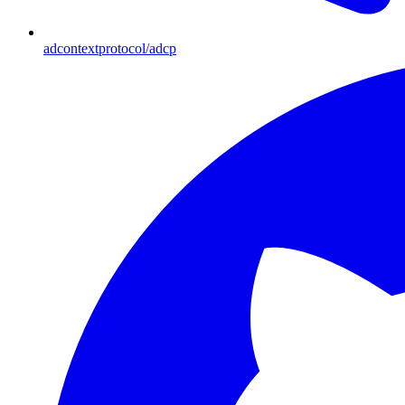
adcontextprotocol/adcp