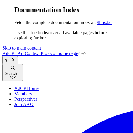
Documentation Index
Fetch the complete documentation index at:
/llms.txt
Use this file to discover all available pages before
exploring further.
Skip to main content
AdCP - Ad Context Protocol
home page
3.1
Search...
⌘
K
AdCP Home
Members
Perspectives
Join AAO