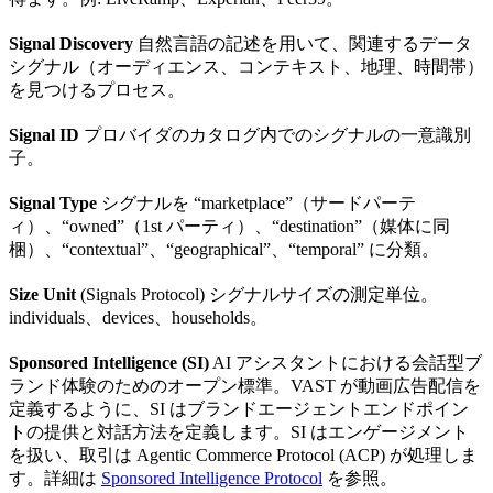
Signal Discovery
自然言語の記述を用いて、関連するデータ
シグナル（オーディエンス、コンテキスト、地理、時間帯）
を見つけるプロセス。
Signal ID
プロバイダのカタログ内でのシグナルの一意識別
子。
Signal Type
シグナルを “marketplace”（サードパーテ
ィ）、“owned”（1st パーティ）、“destination”（媒体に同
梱）、“contextual”、“geographical”、“temporal” に分類。
Size Unit
(Signals Protocol) シグナルサイズの測定単位。
individuals、devices、households。
Sponsored Intelligence (SI)
AI アシスタントにおける会話型ブ
ランド体験のためのオープン標準。VAST が動画広告配信を
定義するように、SI はブランドエージェントエンドポイン
トの提供と対話方法を定義します。SI はエンゲージメント
を扱い、取引は Agentic Commerce Protocol (ACP) が処理しま
す。詳細は
Sponsored Intelligence Protocol
を参照。