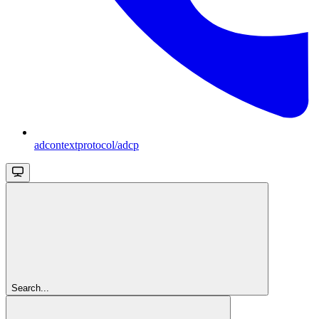
adcontextprotocol/adcp
Search...