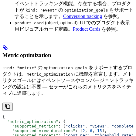
イベントトラッキング機能。存在する場合、プロダク
トが
の
をサポート
kind: "event"
optimization_goals
することを示します。
Conversion tracking
を参照。
(object, optional): UI でのプロダクト表示
product_card
用ビジュアルカード定義。
Product Cards
を参照。
Metric optimization
の
をサポートするプロ
kind: "metric"
optimization_goals
ダクトは、
に機能を宣言します。メト
metric_optimization
リクスゴールにはイベントソースやコンバージョントラッキ
ングの設定は不要 — セラーがこれらのメトリクスをネイテ
ィブに追跡します。
{
  "metric_optimization"
: {
    "supported_metrics"
: [
"clicks"
, 
"views"
, 
"completed
    "supported_view_durations"
: [
2
, 
6
, 
15
],
    "supported_targets"
: [
"cost_per"
, 
"threshold_rate"
]