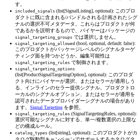
す。
(list[SignalListing], optional): このプロ
included_signals
ダクトに既に含まれる/バンドルされる/計画されたシグ
ナルの選択不可メタデータ。これらはプロダクトが何
であるかを説明するもので、バイヤーはパッケージの
では選択しません。
signal_targeting_groups
(bool, optional, default: false):
signal_targeting_allowed
このプロダクトがパッケージレベルのシグナルターゲ
ティング面を持つかどうか。編集可能性は
で制御されます。
signal_targeting_rules
signal_targeting_options
(list[ProductSignalTargetingOption], optional): このプロダ
クト向けにバイヤーが選択、またはセラーが適用しう
る、インラインのセラー提供シグナル。プロダクトロ
ーカルのシグナルオプション、またはセラーが適用を
認可されたデータプロバイダーシグナルの場合があり
ます。
Signal Targeting
を参照。
(SignalTargetingRules, optional):
signal_targeting_rules
選択可能なシグナルに対する、単一/複数選択の上限な
どの構成ルール。
(list[string], optional): このプロダクトがカ
catalog_types
タログ駆動型キャンペーンでサポートするカタログタ