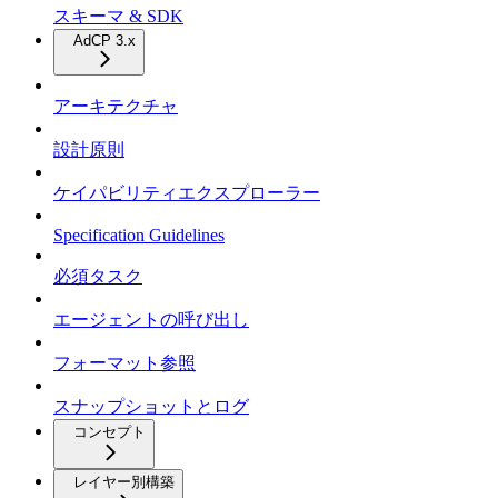
スキーマ & SDK
AdCP 3.x
アーキテクチャ
設計原則
ケイパビリティエクスプローラー
Specification Guidelines
必須タスク
エージェントの呼び出し
フォーマット参照
スナップショットとログ
コンセプト
レイヤー別構築