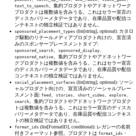
。集約プロダクトやアドネットワーク
text_to_speech
プロダクトは複数値を含みうる。これはセラー宣言の
ディスカバリーメタデータであり、在庫品質や配信コ
ンテキストの独立検証ではありません。
(list[string], optional): カタロ
sponsored_placement_types
グ駆動のリテールメディアプロダクト向けの、宣言済
みのスポンサープレースメントタイプ:
、
、
sponsored_search
sponsored_display
。集約プロダクトやアドネットワー
sponsored_native
クプロダクトは複数値を含みうる。これはセラー宣言
のディスカバリーメタデータであり、在庫品質や配信
コンテキストの独立検証ではありません。
(list[string], optional): ソーシ
social_placement_surfaces
ャルプロダクト向けの、宣言済みのソーシャルプレー
スメント面:
、
、
、
、
feed
stories
short_video
explore
。集約プロダクトやアドネットワークプロダク
search
トは複数値を含みうる。これはセラー宣言のディスカ
バリーメタデータであり、在庫品質や配信コンテキス
トの独立検証ではありません。
(list[FormatID], conditional): レガシーの名前
format_ids
付きフォーマット参照。プロダクトは
・
format_ids