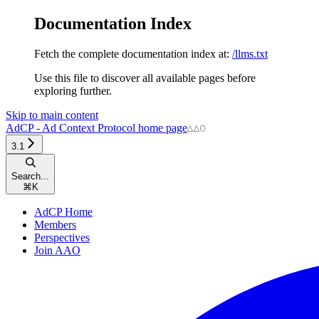
Documentation Index
Fetch the complete documentation index at:
/llms.txt
Use this file to discover all available pages before
exploring further.
Skip to main content
AdCP - Ad Context Protocol
home page
3.1
Search...
⌘
K
AdCP Home
Members
Perspectives
Join AAO