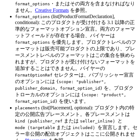
・またはその両方を含まなければなり
format_options
ません。
Creative Formats
を参照。
(list[ProductFormatDeclaration],
format_options
conditional): このプロダクトが受け付ける 3.1 以降の正
準的なフォーマットオプション宣言。両方のフォーマ
ットフィールドが存在する場合、バイヤーは
を優先します。プロダクトレベルのフ
format_options
ォーマットは販売可能プロダクトの上限であり、プレ
ースメントレベルのフォーマットはこの集合を狭めら
れますが、プロダクトが受け付けないフォーマットを
追加することはできません。バイヤーの
セレクターは、パブリッシャー宣言
FormatOptionRef
のオプションには
{scope: "publisher",
を、プロダク
publisher_domain, format_option_id}
トローカルのオプションには
{scope: "product",
を使います。
format_option_id}
(list[Placement], optional): プロダクト内の特
placements
定の公開広告プレースメント。各プレースメントは
（
または
）と
kind
publisher_ref
seller_inline
（
または
）を宣言します。セ
mode
targetable
included
ラー非公開の配信オブジェクトはここに公開されませ