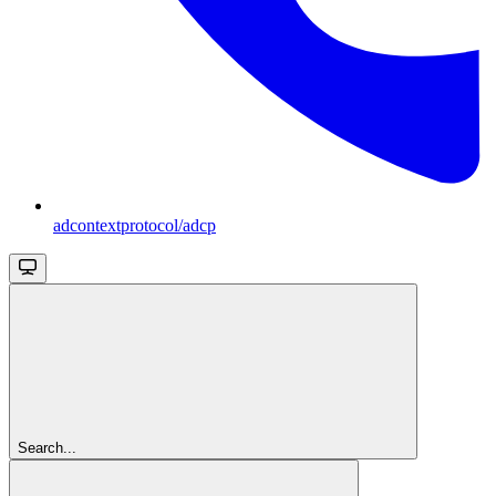
adcontextprotocol/adcp
Search...