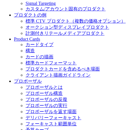
Signal Targeting
カスタム/アカウント固有のプロダクト
プロダクトの例
標準 CTV プロダクト（複数の価格オプション）
オークション型ディスプレイプロダクト
計測付きリテールメディアプロダクト
Product Cards
カードタイプ
構造
カードの描画
標準カードフォーマット
プロダクトカードを含めるべき場面
クライアント描画ガイドライン
プロポーザル
プロポーザルとは
プロポーザル構造
プロポーザルの反復
プロポーザルの実行
プロポーザルを返す場面
デリバリーフォーキャスト
フォーキャスト範囲単位
予算カーブ