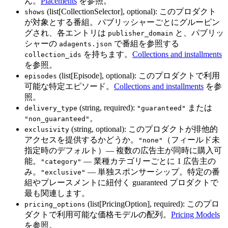
ん。
Placements
を参照。
(list[CollectionSelector], optional): このプロダクト
shows
が対象とする番組。パブリッシャーごとにグルーピン
グされ、各エントリは
と、パブリッ
publisher_domain
シャーの
で番組を参照する
adagents.json
を持ちます。
Collections and installments
collection_ids
を参照。
(list[Episode], optional): このプロダクトで利用
episodes
可能な特定エピソード。
Collections and installments
を参
照。
(string, required):
または
delivery_type
"guaranteed"
。
"non_guaranteed"
(string, optional): このプロダクトが排他的
exclusivity
アクセスを提供するかどうか。
（フィールド未
"none"
指定時のデフォルト）— 複数の広告主が同時に購入可
能。
— 業種カテゴリーごとに 1 広告主の
"category"
み。
— 単独スポンサーシップ。特定の番
"exclusive"
組やプレースメントに紐付く guaranteed プロダクトで
最も関連します。
(list[PricingOption], required): このプロ
pricing_options
ダクトで利用可能な価格モデルの配列。
Pricing Models
を参照。