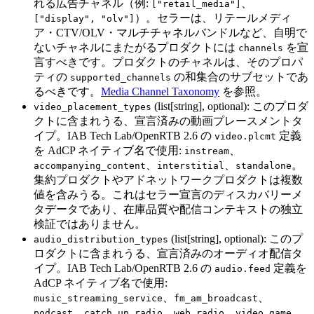
れる広告チャネル（例:
、
["retail_media"]
）。セラーは、リテールメディ
["display", "olv"]
ア・CTV/OLV・マルチチャネルバンドルなど、自明で
ないチャネルにまたがるプロダクトには
を宣
channels
言すべきです。プロダクトのチャネルは、そのプロパ
ティの
の和集合のサブセットであ
supported_channels
るべきです。
Media Channel Taxonomy
を参照。
(list[string], optional): このプロダ
video_placement_types
クトに含まれうる、宣言済みの動画プレースメントタ
イプ。IAB Tech Lab/OpenRTB 2.6 の
定義
video.plcmt
を AdCP ネイティブ名で使用:
、
instream
、
、
。
accompanying_content
interstitial
standalone
集約プロダクトやアドネットワークプロダクトは複数
値を含みうる。これはセラー宣言のディスカバリーメ
タデータであり、在庫品質や配信コンテキストの独立
検証ではありません。
(list[string], optional): このプ
audio_distribution_types
ロダクトに含まれうる、宣言済みのオーディオ配信タ
イプ。IAB Tech Lab/OpenRTB 2.6 の
定義を
audio.feed
AdCP ネイティブ名で使用:
、
、
music_streaming_service
fm_am_broadcast
、
、
、
、
podcast
catch_up_radio
web_radio
video_game