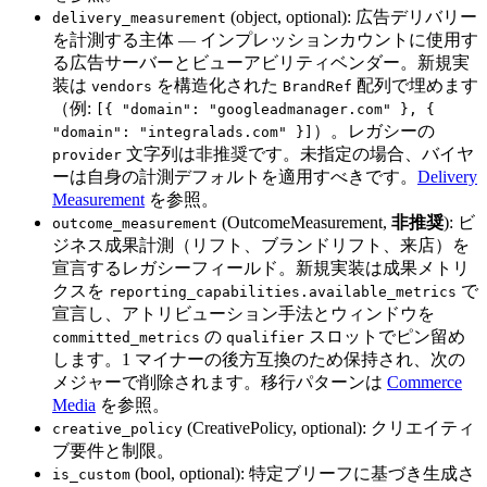
(object, optional): 広告デリバリー
delivery_measurement
を計測する主体 — インプレッションカウントに使用す
る広告サーバーとビューアビリティベンダー。新規実
装は
を構造化された
配列で埋めます
vendors
BrandRef
（例:
[{ "domain": "googleadmanager.com" }, {
）。レガシーの
"domain": "integralads.com" }]
文字列は非推奨です。未指定の場合、バイヤ
provider
ーは自身の計測デフォルトを適用すべきです。
Delivery
Measurement
を参照。
(OutcomeMeasurement,
非推奨
): ビ
outcome_measurement
ジネス成果計測（リフト、ブランドリフト、来店）を
宣言するレガシーフィールド。新規実装は成果メトリ
クスを
で
reporting_capabilities.available_metrics
宣言し、アトリビューション手法とウィンドウを
の
スロットでピン留め
committed_metrics
qualifier
します。1 マイナーの後方互換のため保持され、次の
メジャーで削除されます。移行パターンは
Commerce
Media
を参照。
(CreativePolicy, optional): クリエイティ
creative_policy
ブ要件と制限。
(bool, optional): 特定ブリーフに基づき生成さ
is_custom