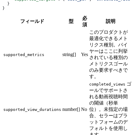
  }
}
必
フィールド
型
説明
須
このプロダクトが
最適化できるメト
リクス種別。バイ
ヤーはここに列挙
string[]
Yes
supported_metrics
されている種別の
メトリクスゴール
のみ要求すべきで
す。
ゴ
completed_views
ールでサポートさ
れる動画視聴時間
の閾値（秒単
number[]
No
位）。未指定の場
supported_view_durations
合、セラーはプラ
ットフォームのデ
フォルトを使用し
ます。