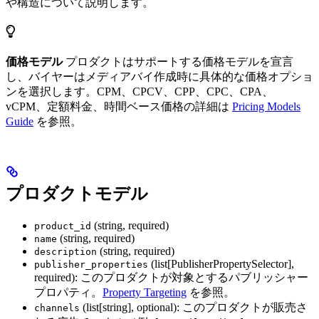
や構造について説明します。
価格モデル
プロダクトはサポートする価格モデルを宣言
し、バイヤーはメディアバイ作成時に具体的な価格オプショ
ンを選択します。CPM、CPCV、CPP、CPC、CPA、
vCPM、定額料金、時間ベース価格の詳細は
Pricing Models
Guide
を参照。
プロダクトモデル
(string, required)
product_id
(string, required)
name
(string, required)
description
(list[PublisherPropertySelector],
publisher_properties
required): このプロダクトが対象とするパブリッシャー
プロパティ。
Property Targeting
を参照。
(list[string], optional): このプロダクトが販売さ
channels