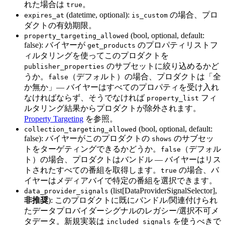
れた場合は
。
true
(datetime, optional):
の場合、プロ
expires_at
is_custom
ダクトの有効期限。
(bool, optional, default:
property_targeting_allowed
false): バイヤーが
のプロパティリストフ
get_products
ィルタリングを使ってこのプロダクトを
のサブセットに絞り込めるかど
publisher_properties
うか。
（デフォルト）の場合、プロダクトは「全
false
か無か」— バイヤーはすべてのプロパティを受け入れ
なければならず、そうでなければ
フィ
property_list
ルタリング結果からプロダクトが除外されます。
Property Targeting
を参照。
(bool, optional, default:
collection_targeting_allowed
false): バイヤーがこのプロダクトの
のサブセッ
shows
トをターゲティングできるかどうか。
（デフォル
false
ト）の場合、プロダクトはバンドル — バイヤーはリス
トされたすべての番組を取得します。
の場合、バ
true
イヤーはメディアバイで特定の番組を選択できます。
(list[DataProviderSignalSelector],
data_provider_signals
非推奨
): このプロダクトに既にバンドル/関連付けられ
たデータプロバイダーシグナルのレガシー/選択不可メ
タデータ。新規実装は
を使うべきで
included_signals