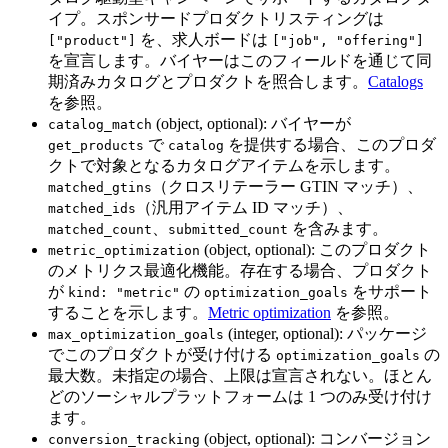
イプ。スポンサードプロダクトリスティングは
を、求人ボードは
["product"]
["job", "offering"]
を宣言します。バイヤーはこのフィールドを通じて同
期済みカタログとプロダクトを照合します。
Catalogs
を参照。
(object, optional): バイヤーが
catalog_match
で
を提供する場合、このプロダ
get_products
catalog
クトで対象となるカタログアイテムを示します。
（クロスリテーラー GTIN マッチ）、
matched_gtins
（汎用アイテム ID マッチ）、
matched_ids
、
を含みます。
matched_count
submitted_count
(object, optional): このプロダクト
metric_optimization
のメトリクス最適化機能。存在する場合、プロダクト
が
の
をサポート
kind: "metric"
optimization_goals
することを示します。
Metric optimization
を参照。
(integer, optional): パッケージ
max_optimization_goals
でこのプロダクトが受け付ける
の
optimization_goals
最大数。未指定の場合、上限は宣言されない。ほとん
どのソーシャルプラットフォームは 1 つのみ受け付け
ます。
(object, optional): コンバージョン
conversion_tracking