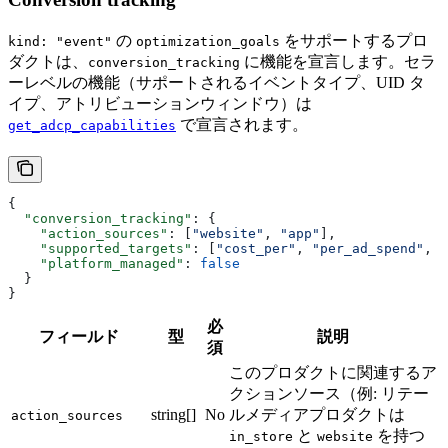
の
をサポートするプロ
kind: "event"
optimization_goals
ダクトは、
に機能を宣言します。セラ
conversion_tracking
ーレベルの機能（サポートされるイベントタイプ、UID タ
イプ、アトリビューションウィンドウ）は
で宣言されます。
get_adcp_capabilities
{
  "conversion_tracking"
: {
    "action_sources"
: [
"website"
, 
"app"
],
    "supported_targets"
: [
"cost_per"
, 
"per_ad_spend"
, 
"
    "platform_managed"
: 
false
  }
}
必
フィールド
型
説明
須
このプロダクトに関連するア
クションソース（例: リテー
string[]
No
ルメディアプロダクトは
action_sources
と
を持つ
in_store
website