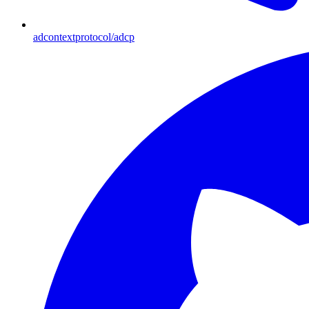
adcontextprotocol/adcp