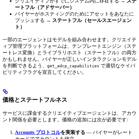
クリエイティブがすでにシステム内に存在する →
ステ
ートフル（アドサーバー）
バイヤーがホスティングのためにアセットをあなたに
プッシュする →
ステートフル（セールスエージェン
ト）
一部のエージェントはモデルを組み合わせます。クリエイテ
ィブ管理プラットフォームは、テンプレートエンジン（ステ
ートレス変換）とライブラリホスト（ステートフル）の両方
かもしれません。バイヤーが正しいインタラクションモデル
を判断できるよう、
で適切なケイパ
get_adcp_capabilities
ビリティフラグを宣言してください。
価格とステートフルネス
サービスに課金するクリエイティブエージェントは、アカウ
ント関係を必要とします。価格の追加には次が必要です:
Accounts プロトコル
を実装する
— バイヤーがレート
カードでアカウントを確立