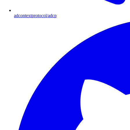
adcontextprotocol/adcp