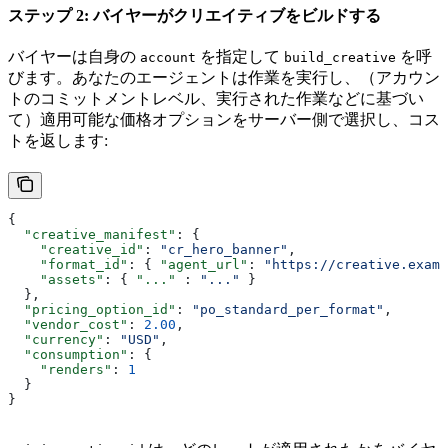
ステップ 2: バイヤーがクリエイティブをビルドする
バイヤーは自身の
を指定して
を呼
account
build_creative
びます。あなたのエージェントは作業を実行し、（アカウン
トのコミットメントレベル、実行された作業などに基づい
て）適用可能な価格オプションをサーバー側で選択し、コス
トを返します:
{
  "creative_manifest"
: {
    "creative_id"
: 
"cr_hero_banner"
,
    "format_id"
: { 
"agent_url"
: 
"https://creative.examp
    "assets"
: { 
"..."
 : 
"..."
 }
  },
  "pricing_option_id"
: 
"po_standard_per_format"
,
  "vendor_cost"
: 
2.00
,
  "currency"
: 
"USD"
,
  "consumption"
: {
    "renders"
: 
1
  }
}