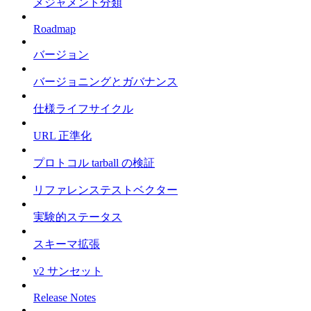
メジャメント分類
Roadmap
バージョン
バージョニングとガバナンス
仕様ライフサイクル
URL 正準化
プロトコル tarball の検証
リファレンステストベクター
実験的ステータス
スキーマ拡張
v2 サンセット
Release Notes