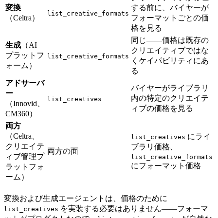
変換
する前に、バイヤーが
list_creative_formats
（Celtra）
フォーマットごとの価
格を見る
同じ——価格は既存の
生成
（AI
クリエイティブではな
プラットフ
list_creative_formats
くケイパビリティにあ
ォーム）
る
アドサーバ
バイヤーがライブラリ
ー
内の特定のクリエイテ
list_creatives
（Innovid、
ィブの価格を見る
CM360）
両方
（Celtra、
にライ
list_creatives
クリエイテ
ブラリ価格、
両方の面
ィブ管理プ
list_creative_formats
にフォーマット価格
ラットフォ
ーム）
変換および生成エージェントは、価格のために
を実装する必要はありません——フォーマ
list_creatives