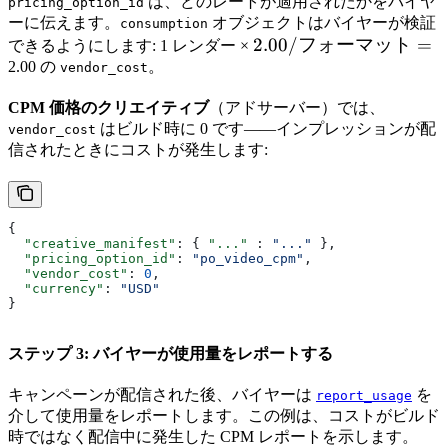
は、どのレートが適用されたかをバイヤ
pricing_option_id
ーに伝えます。
オブジェクトはバイヤーが検証
consumption
2.00/
2.00/
フォーマット
=
できるようにします: 1 レンダー ×
フォ
2.00 の
。
vendor_cost
ーマ
CPM 価格のクリエイティブ
（アドサーバー）では、
ット
はビルド時に 0 です——インプレッションが配
vendor_cost
=
信されたときにコストが発生します:
{
  "creative_manifest"
: { 
"..."
 : 
"..."
 },
  "pricing_option_id"
: 
"po_video_cpm"
,
  "vendor_cost"
: 
0
,
  "currency"
: 
"USD"
}
ステップ 3: バイヤーが使用量をレポートする
キャンペーンが配信された後、バイヤーは
を
report_usage
介して使用量をレポートします。この例は、コストがビルド
時ではなく配信中に発生した CPM レポートを示します。