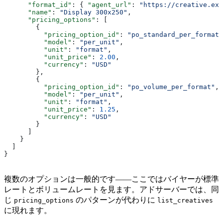
      "format_id"
: { 
"agent_url"
: 
"https://creative.exa
      "name"
: 
"Display 300x250"
,
      "pricing_options"
: [
        {
          "pricing_option_id"
: 
"po_standard_per_format"
          "model"
: 
"per_unit"
,
          "unit"
: 
"format"
,
          "unit_price"
: 
2.00
,
          "currency"
: 
"USD"
        },
        {
          "pricing_option_id"
: 
"po_volume_per_format"
,
          "model"
: 
"per_unit"
,
          "unit"
: 
"format"
,
          "unit_price"
: 
1.25
,
          "currency"
: 
"USD"
        }
      ]
    }
  ]
}
複数のオプションは一般的です——ここではバイヤーが標準
レートとボリュームレートを見ます。アドサーバーでは、同
じ
のパターンが代わりに
pricing_options
list_creatives
に現れます。