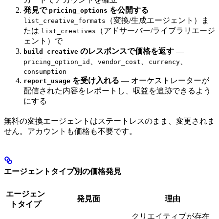
発見で
を公開する
—
pricing_options
（変換/生成エージェント）ま
list_creative_formats
たは
（アドサーバー/ライブラリエージ
list_creatives
ェント）で
のレスポンスで価格を返す
—
build_creative
、
、
、
pricing_option_id
vendor_cost
currency
consumption
を受け入れる
— オーケストレーターが
report_usage
配信された内容をレポートし、収益を追跡できるよう
にする
無料の変換エージェントはステートレスのまま、変更されま
せん。アカウントも価格も不要です。
エージェントタイプ別の価格発見
エージェン
発見面
理由
トタイプ
クリエイティブが存在