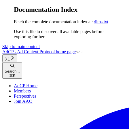
Documentation Index
Fetch the complete documentation index at:
/llms.txt
Use this file to discover all available pages before
exploring further.
Skip to main content
AdCP - Ad Context Protocol
home page
3.1
Search...
⌘
K
AdCP Home
Members
Perspectives
Join AAO