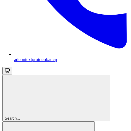
adcontextprotocol/adcp
Search...