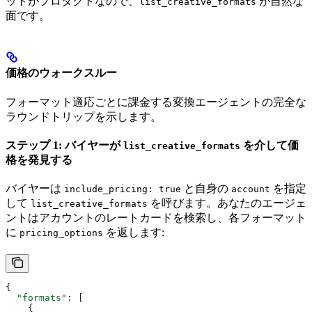
ットがプロダクトなので、
が自然な
list_creative_formats
面です。
価格のウォークスルー
フォーマット適応ごとに課金する変換エージェントの完全な
ラウンドトリップを示します。
ステップ 1: バイヤーが
を介して価
list_creative_formats
格を発見する
バイヤーは
と自身の
を指定
include_pricing: true
account
して
を呼びます。あなたのエージェ
list_creative_formats
ントはアカウントのレートカードを検索し、各フォーマット
に
を返します:
pricing_options
{
  "formats"
: [
    {