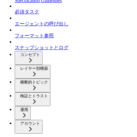
Specification Guidelines
必須タスク
エージェントの呼び出し
フォーマット参照
スナップショットとログ
コンセプト
レイヤー別構築
横断的トピック
検証とトラスト
運用
アカウント