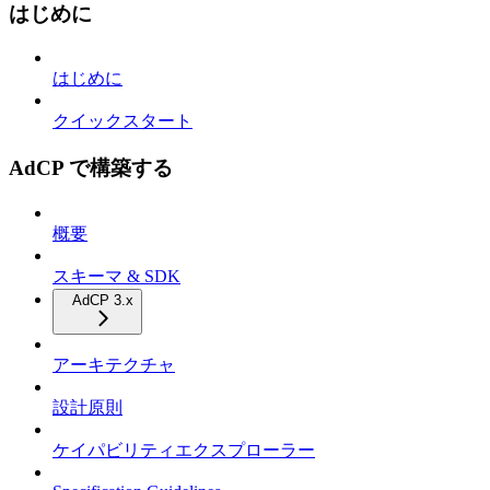
はじめに
はじめに
クイックスタート
AdCP で構築する
概要
スキーマ & SDK
AdCP 3.x
アーキテクチャ
設計原則
ケイパビリティエクスプローラー