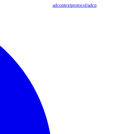
adcontextprotocol/adcp