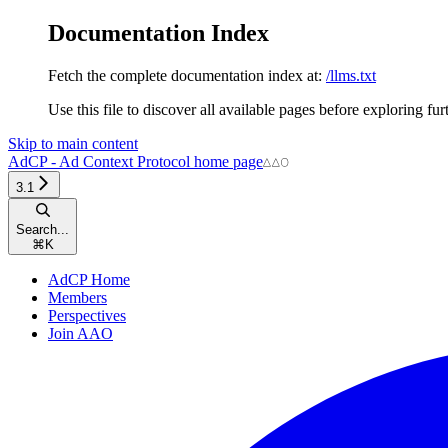
Documentation Index
Fetch the complete documentation index at:
/llms.txt
Use this file to discover all available pages before exploring fur
Skip to main content
AdCP - Ad Context Protocol
home page
3.1
Search...
⌘
K
AdCP Home
Members
Perspectives
Join AAO