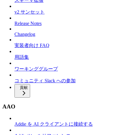
スキーマ拡張
v2 サンセット
Release Notes
Changelog
実装者向け FAQ
用語集
ワーキンググループ
コミュニティ Slack への参加
貢献
AAO
Addie を AI クライアントに接続する