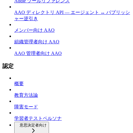
Addie ツールリファレンス
AAO ディレクトリ API — エージェント ↔ パブリッシ
ャー逆引き
メンバー向け AAO
組織管理者向け AAO
AAO 管理者向け AAO
認定
概要
教育方法論
障害モード
学習者テストペルソナ
意思決定者向け