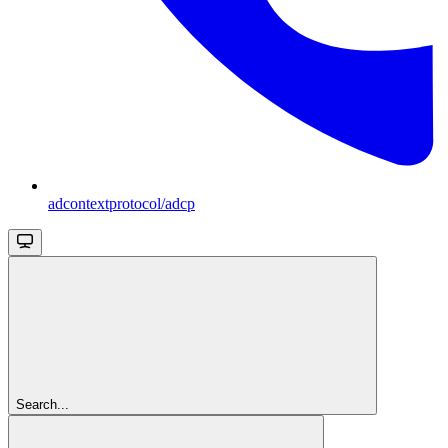
adcontextprotocol/adcp
Search...