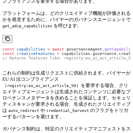
ンプライアンスを要求する場合があります。
プラットフォームは、どのクリエイティブ機能が評価される
かを発見するために、バイヤーのガバナンスエージェントで
を呼びます:
get_adcp_capabilities
const
 capabilities
 =
 await
 governanceAgent
.
getCapabilit
const
 creativeFeatures
 =
 capabilities
.
governance
.
creati
// Returns features like: registry:eu_ai_act_article_50
これらの制約は生成リクエストに供給されます。バイヤーが
EU AI 法コンプライアンス
（
）を要求する場合、クリ
registry:eu_ai_act_article_50
エイティブエージェントは生成されたコンテンツに必要なプ
ロベナンスメタデータを含めることを保証します。セキュリ
ティスキャンが要求される場合、生成されたクリエイティブ
は
や
のフラグをトリガ
auto_redirect
credential_harvest
ーするパターンを避けます。
ガバナンス制約は、特定のクリエイティブマニフェストをス