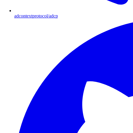
adcontextprotocol/adcp