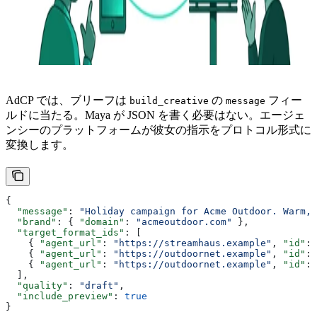
AdCP では、ブリーフは
の
フィー
build_creative
message
ルドに当たる。Maya が JSON を書く必要はない。エージェ
ンシーのプラットフォームが彼女の指示をプロトコル形式に
変換します。
{
  "message"
: 
"Holiday campaign for Acme Outdoor. Warm, 
  "brand"
: { 
"domain"
: 
"acmeoutdoor.com"
 },
  "target_format_ids"
: [
    { 
"agent_url"
: 
"https://streamhaus.example"
, 
"id"
: 
    { 
"agent_url"
: 
"https://outdoornet.example"
, 
"id"
: 
    { 
"agent_url"
: 
"https://outdoornet.example"
, 
"id"
: 
  ],
  "quality"
: 
"draft"
,
  "include_preview"
: 
true
}