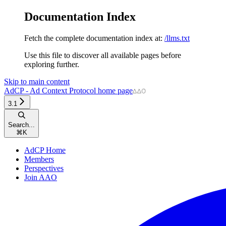
Documentation Index
Fetch the complete documentation index at:
/llms.txt
Use this file to discover all available pages before
exploring further.
Skip to main content
AdCP - Ad Context Protocol
home page
3.1
Search...
⌘
K
AdCP Home
Members
Perspectives
Join AAO