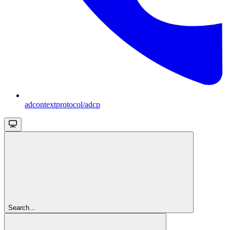
adcontextprotocol/adcp
Search...