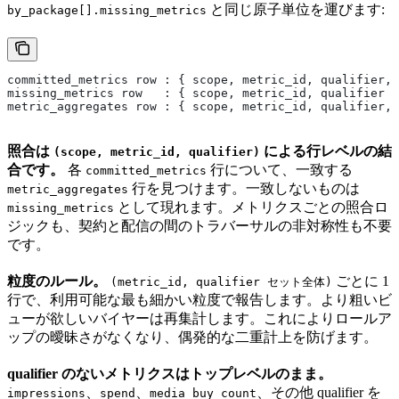
と同じ原子単位を運びます:
by_package[].missing_metrics
committed_metrics row : { scope, metric_id, qualifier, 
missing_metrics row   : { scope, metric_id, qualifier }
metric_aggregates row : { scope, metric_id, qualifier, 
照合は
による行レベルの結
(scope, metric_id, qualifier)
合です。
各
行について、一致する
committed_metrics
行を見つけます。一致しないものは
metric_aggregates
として現れます。メトリクスごとの照合ロ
missing_metrics
ジックも、契約と配信の間のトラバーサルの非対称性も不要
です。
粒度のルール。
ごとに 1
(metric_id, qualifier セット全体)
行で、利用可能な最も細かい粒度で報告します。より粗いビ
ューが欲しいバイヤーは再集計します。これによりロールア
ップの曖昧さがなくなり、偶発的な二重計上を防げます。
qualifier のないメトリクスはトップレベルのまま。
、
、
、その他 qualifier を
impressions
spend
media_buy_count