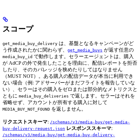
スコープ
は、基盤となるキャンペーンがど
get_media_buy_delivery
う作成されたかに関わらず、
が返す任意の
get_media_buys
で動作します。セラーエージェントは、購入
media_buy_id
が AdCP の外で発生したことを理由に、配信レポートを拒否
したり、そのカバレッジを狭めたりしてはなりません
（MUST NOT）。ある購入の配信データが本当に利用でき
ない場合（例: アドサーバーがまだフライトを報告していな
い）、セラーはその購入をゼロまたは部分的なメトリクスと
ともに
で返します。セラーはそれを
media_buy_deliveries
省略せず、アカウントが所有する購入に対して
を返しません。
MEDIA_BUY_NOT_FOUND
リクエストスキーマ
:
/schemas/v3/media-buy/get-media-
レスポンススキーマ
:
buy-delivery-request.json
/schemas/v3/media-buy/get-media-buy-delivery-