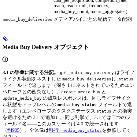
cost_per_acquisition, completion_rate,
reach, reach_unit, frequency,
media_buy_count, metric_aggregates）
メディアバイごとの配信データ配列
media_buy_deliveries
Media Buy Delivery オブジェクト
3.1 の語彙に関する注記。
はライフ
get_media_buy_delivery
サイクル状態をネストした
media_buy_deliveries[].status
フィールドで返します（深さ 1 にネストされているためエン
ベロープとの衝突なし）。
と
create_media_buy
の成功レスポンスは、同じライフサイク
update_media_buy
ル状態をトップレベルの
フィールドで返
media_buy_status
します（エンベロープのタスクステータス
との衝突
status
を避けるため 3.1 で追加）。同じ列挙で、3.1 では二つのフ
ィールド名——このカスケードは 4.0 で統一されます
（
#4905
）。全体像は
移行 ›
を参照してく
media_buy_status
ださい。