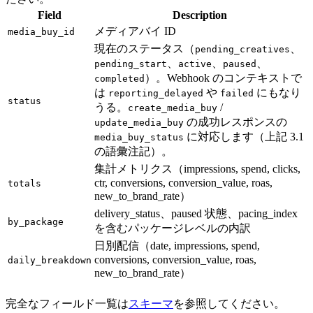
Field
Description
メディアバイ ID
media_buy_id
現在のステータス（
、
pending_creatives
、
、
、
pending_start
active
paused
）。Webhook のコンテキストで
completed
は
や
にもなり
reporting_delayed
failed
status
うる。
/
create_media_buy
の成功レスポンスの
update_media_buy
に対応します（上記 3.1
media_buy_status
の語彙注記）。
集計メトリクス（impressions, spend, clicks,
ctr, conversions, conversion_value, roas,
totals
new_to_brand_rate）
delivery_status、paused 状態、pacing_index
by_package
を含むパッケージレベルの内訳
日別配信（date, impressions, spend,
conversions, conversion_value, roas,
daily_breakdown
new_to_brand_rate）
完全なフィールド一覧は
スキーマ
を参照してください。