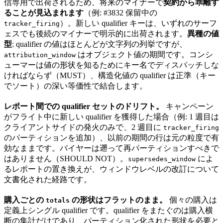
信専用で出荷されるため、将来のマイナーで
契約から乖離す
ることが見込まれます
（例: #3832 保留中の
）。新しい qualifier キーは、いずれのサーフ
tracker_firing
ェスでも後続のマイナーで明示的に出荷されます。
異種の値
型
: qualifier の値はほとんどが文字列の列挙ですが、
はオブジェクト値の期間です。コンシ
attribution_window
ューマーは値の形状を知るためにキー名でディスパッチしな
ければならず（MUST）、構造化値の qualifier は正準（キー
でソート）の深い等価性で結合します。
レポート間での qualifier セットのドリフト。
キャンペーン
がフライト中に新しい qualifier を獲得した場合（例: 1 週目は
クライアントサイドの発火のみで、2 週目に
tracker_firing
のパーティションを追加）、以前の期間の行は元の粒度で有
効なままです。バイヤーは遡って再パーティションすべきで
はありません（SHOULD NOT）。
によ
supersedes_window
るレポートの置き換えが、ウィンドウレベルの改訂について
文書化された経路です。
購入ごとの
の形状はフラットのまま。
個々の購入は
totals
定義上シングル qualifier です。qualifier をまたぐのは購入横
断の集計だけであり、パーティション化された形状を必要と