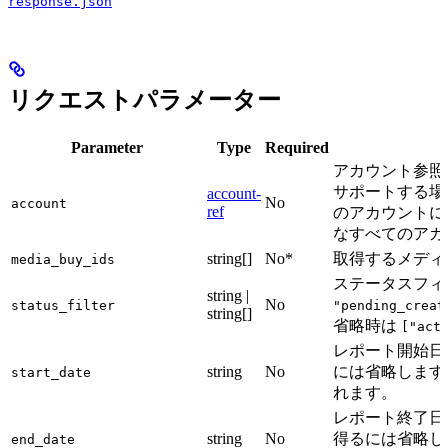
response.json
リクエストパラメーター
Parameter
Type
Required
アカウント参照
サポートする
account-
No
account
ref
のアカウントに
なすべてのアカ
string[]
No*
取得するメディア
media_buy_ids
ステータスフィ
string |
No
status_filter
"pending_creat
string[]
省略時は
["act
レポート開始日 (
string
No
には省略します
start_date
れます。
レポート終了日 (
string
No
得るには省略し
end_date