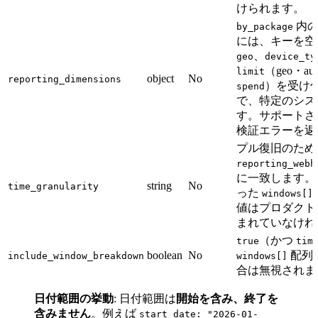
けられます。
内の
by_package
には、キーを空
、
geo
device_ty
（geo・aud
limit
object
No
reporting_dimensions
）を受け付
spend
で、特定のシステム
す。サポートさ
検証エラーを返
プル復旧のため
reporting_webh
に一致します。設
string
No
time_granularity
った
windows[]
値はプロダク
まれていなけれ
（かつ
true
tim
boolean
No
配列
include_window_breakdown
windows[]
合は無視されま
日付範囲の挙動
: 日付範囲は
開始を含み、終了を
含みません
。例えば
start_date: "2026-01-