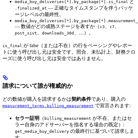
と
media_buy_deliveries[*].by_package[*].is_final
— 正確なタイムスタンプを伴うパッケ
.finalized_at
ージレベルの最終性。
media_buy_deliveries[*].by_package[*].measurement_
— 数値がどの成熟ステージを表すか（
、
、
c3
c7
、
、…）。
post_sivt
downloads_30d
が false（または不在）の行をペーシングやレポー
is_final
トに使う呼び出し元は安全です。照合、未払計上、財務クロ
ーズに使う呼び出し元は安全ではありません。
請求について誰が権威的か
どの数値が購入を請求するかは
契約条件
であり、購入の
で宣言されます:
measurement_terms.billing_measurement
セラー証明
（
が不在、またはセ
billing_measurement
ラー自身のアドサーバーを指名する場合の既定）:
の最終行に基づいて請求しま
get_media_buy_delivery
す。