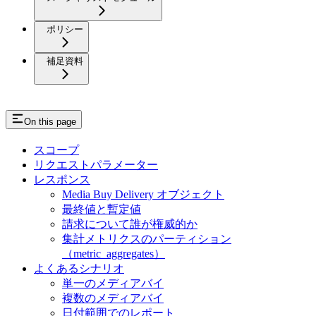
ポリシー
補足資料
On this page
スコープ
リクエストパラメーター
レスポンス
Media Buy Delivery オブジェクト
最終値と暫定値
請求について誰が権威的か
集計メトリクスのパーティション
（metric_aggregates）
よくあるシナリオ
単一のメディアバイ
複数のメディアバイ
日付範囲でのレポート