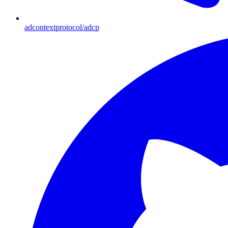
adcontextprotocol/adcp