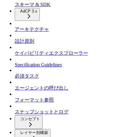
スキーマ & SDK
AdCP 3.x
アーキテクチャ
設計原則
ケイパビリティエクスプローラー
Specification Guidelines
必須タスク
エージェントの呼び出し
フォーマット参照
スナップショットとログ
コンセプト
レイヤー別構築