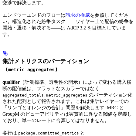
交渉で解決します。
エンドツーエンドのフローは
請求の権威
を参照してくださ
い。構造化された紛争タスク——ワイヤー上で配信の紛争を
開始・遷移・解決する——は AdCP 3.2 を目標としていま
す。
集計メトリクスのパーティション
（
）
metric_aggregates
qualifier
（計測標準、透明性の開示）によって変わる購入横
断の配信値は、フラットなスカラーではなく
のパーティション化
aggregated_totals.metric_aggregates
された配列として報告されます。これは集計レイヤーでの
「リンゴとオレンジの合計」問題を解決します: MRC と
GroupM のビューアビリティは実質的に異なる閾値を定義し
ており、単一のレートに合算してはなりません。
各行は
と
package.committed_metrics