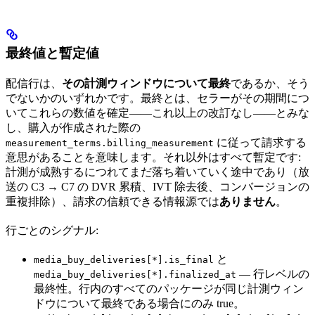
最終値と暫定値
配信行は、
その計測ウィンドウについて最終
であるか、そう
でないかのいずれかです。最終とは、セラーがその期間につ
いてこれらの数値を確定——これ以上の改訂なし——とみな
し、購入が作成された際の
に従って請求する
measurement_terms.billing_measurement
意思があることを意味します。それ以外はすべて暫定です:
計測が成熟するにつれてまだ落ち着いていく途中であり（放
送の C3 → C7 の DVR 累積、IVT 除去後、コンバージョンの
重複排除）、請求の信頼できる情報源では
ありません
。
行ごとのシグナル:
と
media_buy_deliveries[*].is_final
— 行レベルの
media_buy_deliveries[*].finalized_at
最終性。行内のすべてのパッケージが同じ計測ウィン
ドウについて最終である場合にのみ true。