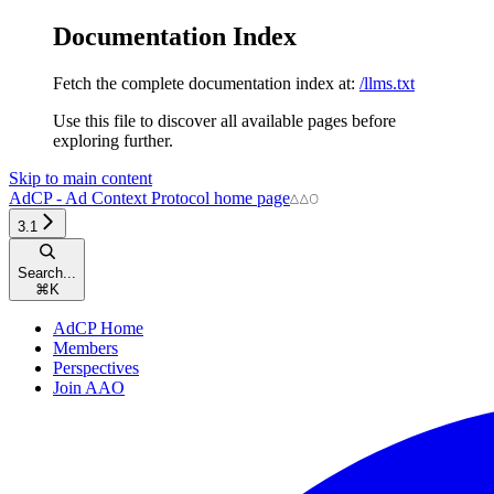
Documentation Index
Fetch the complete documentation index at:
/llms.txt
Use this file to discover all available pages before
exploring further.
Skip to main content
AdCP - Ad Context Protocol
home page
3.1
Search...
⌘
K
AdCP Home
Members
Perspectives
Join AAO