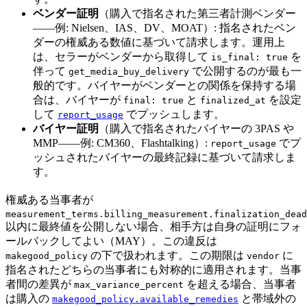
ベンダー証明
（購入で指名された第三者計測ベンダー
——例: Nielsen、IAS、DV、MOAT）: 指名されたベン
ダーの権威ある数値に基づいて請求します。運用上
は、セラーがベンダーから取得して
を
is_final: true
伴って
で公開するのが最も一
get_media_buy_delivery
般的です。バイヤーがベンダーとの関係を保持する場
合は、バイヤーが
と
を設定
final: true
finalized_at
して
でプッシュします。
report_usage
バイヤー証明
（購入で指名されたバイヤーの 3PAS や
MMP——例: CM360、Flashtalking）:
でプ
report_usage
ッシュされたバイヤーの最終記録に基づいて請求しま
す。
権威ある当事者が
measurement_terms.billing_measurement.finalization_dead
以内に最終値を公開しない場合、相手方は自身の証明にフォ
ールバックしてよい（MAY）。この違反は
の下で扱われます。この期限は
に
makegood_policy
vendor
指名されたどちらの当事者にも対称的に適用されます。当事
者間の差異が
を超える場合、当事者
max_variance_percent
は購入の
と帯域外の
makegood_policy.available_remedies