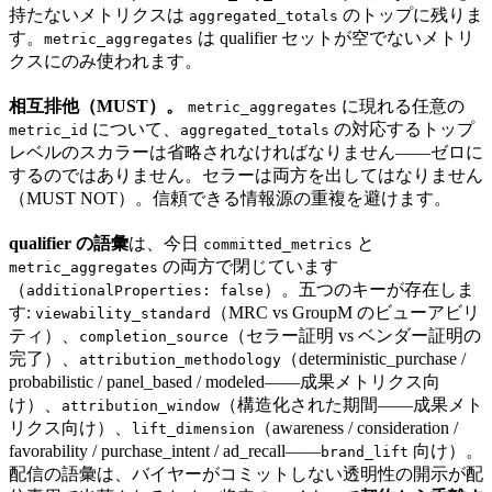
持たないメトリクスは
のトップに残りま
aggregated_totals
す。
は qualifier セットが空でないメトリ
metric_aggregates
クスにのみ使われます。
相互排他（MUST）。
に現れる任意の
metric_aggregates
について、
の対応するトップ
metric_id
aggregated_totals
レベルのスカラーは省略されなければなりません——ゼロに
するのではありません。セラーは両方を出してはなりません
（MUST NOT）。信頼できる情報源の重複を避けます。
qualifier の語彙
は、今日
と
committed_metrics
の両方で閉じています
metric_aggregates
（
）。五つのキーが存在しま
additionalProperties: false
す:
（MRC vs GroupM のビューアビリ
viewability_standard
ティ）、
（セラー証明 vs ベンダー証明の
completion_source
完了）、
（deterministic_purchase /
attribution_methodology
probabilistic / panel_based / modeled——成果メトリクス向
け）、
（構造化された期間——成果メト
attribution_window
リクス向け）、
（awareness / consideration /
lift_dimension
favorability / purchase_intent / ad_recall——
向け）。
brand_lift
配信の語彙は、バイヤーがコミットしない透明性の開示が配