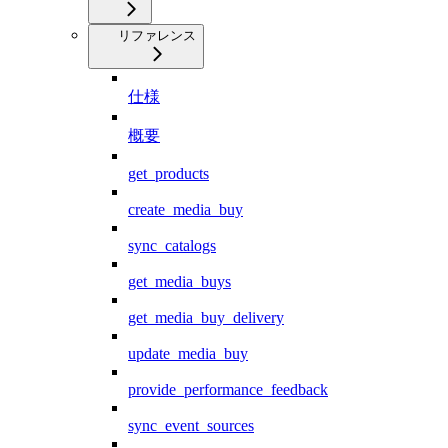
リファレンス
仕様
概要
get_products
create_media_buy
sync_catalogs
get_media_buys
get_media_buy_delivery
update_media_buy
provide_performance_feedback
sync_event_sources