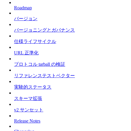
Roadmap
バージョン
バージョニングとガバナンス
仕様ライフサイクル
URL 正準化
プロトコル tarball の検証
リファレンステストベクター
実験的ステータス
スキーマ拡張
v2 サンセット
Release Notes