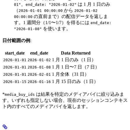
、
は 1 月 1 日のみ
01"
end_date: "2026-01-02"
（
から
2026-01-01 00:00:00
2026-01-02
の直前まで）の配信データを返しま
00:00:00
す。1 週間分（1/1〜1/7）を得るには
end_date:
を使います。
"2026-01-08"
日付範囲の例
:
start_date
end_date
Data Returned
1 月 1 日のみ（1 日）
2026-01-01
2026-01-02
1 月 1 日〜7 日（7 日）
2026-01-01
2026-01-08
1 月全体（31 日）
2026-01-01
2026-02-01
1 月 15 日のみ（1 日）
2026-01-15
2026-01-16
*
は結果を特定のメディアバイに絞り込みま
media_buy_ids
す。いずれも指定しない場合、現在のセッションコンテキス
ト内のすべてのメディアバイを返します。