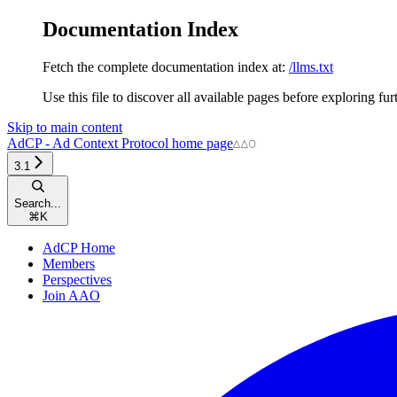
Documentation Index
Fetch the complete documentation index at:
/llms.txt
Use this file to discover all available pages before exploring fur
Skip to main content
AdCP - Ad Context Protocol
home page
3.1
Search...
⌘
K
AdCP Home
Members
Perspectives
Join AAO