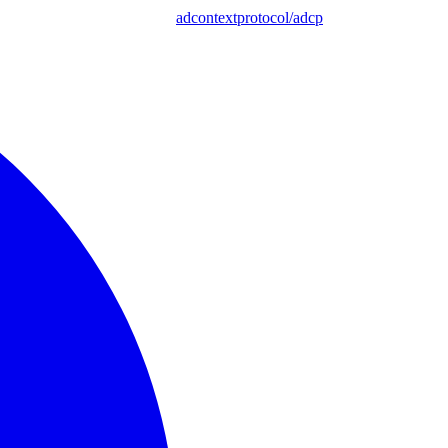
adcontextprotocol/adcp