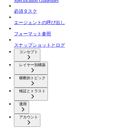
Specification Guidelines
必須タスク
エージェントの呼び出し
フォーマット参照
スナップショットとログ
コンセプト
レイヤー別構築
横断的トピック
検証とトラスト
運用
アカウント