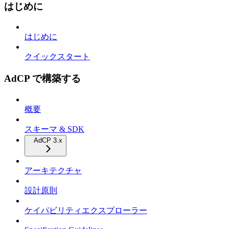
はじめに
はじめに
クイックスタート
AdCP で構築する
概要
スキーマ & SDK
AdCP 3.x
アーキテクチャ
設計原則
ケイパビリティエクスプローラー