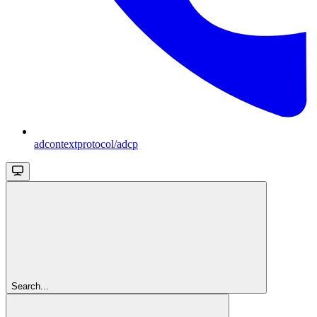
adcontextprotocol/adcp
Search...