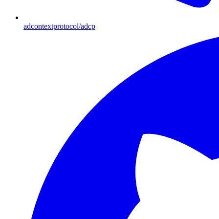
adcontextprotocol/adcp