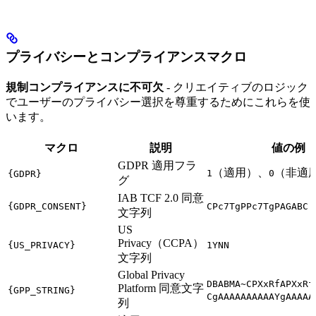
プライバシーとコンプライアンスマクロ
規制コンプライアンスに不可欠
- クリエイティブのロジック
でユーザーのプライバシー選択を尊重するためにこれらを使
います。
マクロ
説明
値の例
GDPR 適用フラ
（適用）、
（非適
1
0
{GDPR}
グ
IAB TCF 2.0 同意
{GDPR_CONSENT}
CPc7TgPPc7TgPAGABC.
文字列
US
Privacy（CCPA）
{US_PRIVACY}
1YNN
文字列
Global Privacy
DBABMA~CPXxRfAPXxRf
Platform 同意文字
{GPP_STRING}
CgAAAAAAAAAAYgAAAAA
列