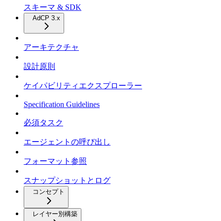
スキーマ & SDK
AdCP 3.x
アーキテクチャ
設計原則
ケイパビリティエクスプローラー
Specification Guidelines
必須タスク
エージェントの呼び出し
フォーマット参照
スナップショットとログ
コンセプト
レイヤー別構築