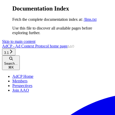
Documentation Index
Fetch the complete documentation index at:
/llms.txt
Use this file to discover all available pages before
exploring further.
Skip to main content
AdCP - Ad Context Protocol
home page
3.1
Search...
⌘
K
AdCP Home
Members
Perspectives
Join AAO