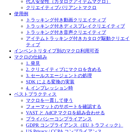
代入安全性（カタログアイテムマクロ）
クリエイティブバリアントマクロ
使用例
トラッキング付き動画クリエイティブ
トラッキング付きディスプレイクリエイティブ
トラッキング付き音声クリエイティブ
アイテムトラッキング付きカタログ駆動クリエイ
ティブ
インベントリタイプ別のマクロ利用可否
マクロの仕組み
1. 発見
2. クリエイティブにマクロを含める
3. セールスエージェントの処理
SDK による変換の実装
4. インプレッション時
ベストプラクティス
マクロを一貫して使う
フォーマットのサポートを確認する
VAST と AdCP マクロを組み合わせる
プライバシーコンプライアンス
GDPR コンプライアンス（EU トラフィック）
US Privacy / CCPA コンプライアンス