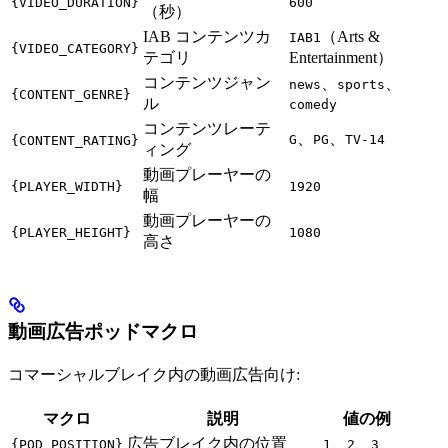
{VIDEO_DURATION}
600
（秒）
IAB コンテンツカ
（Arts &
IAB1
{VIDEO_CATEGORY}
テゴリ
Entertainment）
コンテンツジャン
、
、
news
sports
{CONTENT_GENRE}
ル
comedy
コンテンツレーテ
、
、
G
PG
TV-14
{CONTENT_RATING}
ィング
動画プレーヤーの
{PLAYER_WIDTH}
1920
幅
動画プレーヤーの
{PLAYER_HEIGHT}
1080
高さ
動画広告ポッドマクロ
コマーシャルブレイク内の動画広告向け:
マクロ
説明
値の例
広告ブレイク内の位置
、
、
{POD_POSITION}
1
2
3