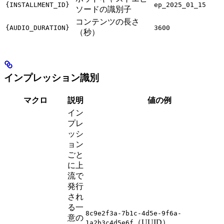
{INSTALLMENT_ID}
ep_2025_01_15
ソードの識別子
コンテンツの長さ
{AUDIO_DURATION}
3600
（秒）
インプレッション識別
マクロ
説明
値の例
イン
プレ
ッシ
ョン
ごと
に上
流で
発行
され
る一
8c9e2f3a-7b1c-4d5e-9f6a-
意の
（UUID）、
1a2b3c4d5e6f