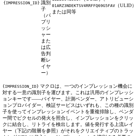
識別
{IMPRESSION_ID}
（ULID
01ARZ3NDEKTSV4RRFFQ69G5FAV
子
または同等
（パ
ブリ
ッシ
ャー
また
は広
告判
断レ
イヤ
ー）
マクロは、一つのインプレッション機会に
{IMPRESSION_ID}
対する一意の識別子を運びます。これは汎用のインプレッシ
ョンキーです——バイヤー、計測ベンダー、アトリビューシ
ョンプロバイダー、検証サービスはいずれも、この種の識別
子を使ってインプレッションイベントを重複排除し、ベンダ
ー間でピクセルの発火を照合し、インプレッションをクリッ
クに結合し、リトライを検出します。値を発行する上流レイ
ヤー（下記の階層を参照）がそれをクリエイティブのトラッ