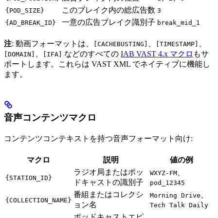
このブレイク内の総広告数
{POD_SIZE}
3
一意の広告ブレイク識別子
{AD_BREAK_ID}
break_mid_1
注
: 動画フォーマットは、
、
、
[CACHEBUSTING]
[TIMESTAMP]
、
などのすべての
IAB VAST 4.x マクロ
もサ
[DOMAIN]
[IFA]
ポートします。これらは VAST XML でネイティブに機能し
ます。
音声コンテンツマクロ
コンテンツコンテキストを持つ音声フォーマット向け:
マクロ
説明
値の例
ラジオ局またはポッ
、
WXYZ-FM
{STATION_ID}
ドキャストの識別子
pod_12345
番組またはコレクシ
、
Morning Drive
{COLLECTION_NAME}
ョン名
Tech Talk Daily
ポッドキャストエピ