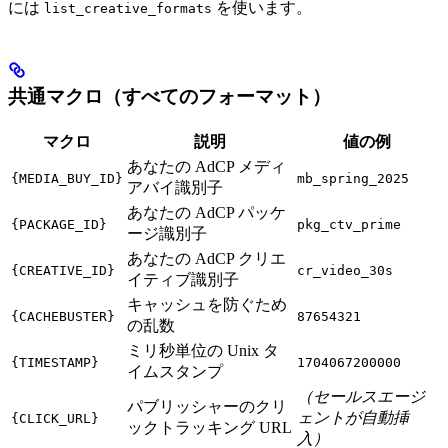
には
を使います。
list_creative_formats
共通マクロ（すべてのフォーマット）
マクロ
説明
値の例
あなたの AdCP メディ
{MEDIA_BUY_ID}
mb_spring_2025
アバイ識別子
あなたの AdCP パッケ
{PACKAGE_ID}
pkg_ctv_prime
ージ識別子
あなたの AdCP クリエ
{CREATIVE_ID}
cr_video_30s
イティブ識別子
キャッシュを防ぐため
{CACHEBUSTER}
87654321
の乱数
ミリ秒単位の Unix タ
{TIMESTAMP}
1704067200000
イムスタンプ
（セールスエージ
パブリッシャーのクリ
ェントが自動挿
{CLICK_URL}
ックトラッキング URL
入）