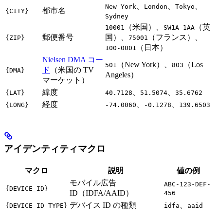
、
、
、
New York
London
Tokyo
都市名
{CITY}
Sydney
（米国）、
（英
10001
SW1A 1AA
郵便番号
国）、
（フランス）、
{ZIP}
75001
（日本）
100-0001
Nielsen DMA コー
（New York）、
（Los
501
803
ド
（米国の TV
{DMA}
Angeles）
マーケット）
緯度
、
、
{LAT}
40.7128
51.5074
35.6762
経度
、
、
{LONG}
-74.0060
-0.1278
139.6503
アイデンティティマクロ
マクロ
説明
値の例
モバイル広告
ABC-123-DEF-
{DEVICE_ID}
ID（IDFA/AAID）
456
デバイス ID の種類
、
{DEVICE_ID_TYPE}
idfa
aaid