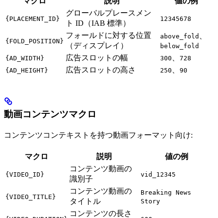
マクロ
説明
値の例
グローバルプレースメン
{PLACEMENT_ID}
12345678
ト ID（IAB 標準）
フォールドに対する位置
、
above_fold
{FOLD_POSITION}
（ディスプレイ）
below_fold
広告スロットの幅
、
{AD_WIDTH}
300
728
広告スロットの高さ
、
{AD_HEIGHT}
250
90
動画コンテンツマクロ
コンテンツコンテキストを持つ動画フォーマット向け:
マクロ
説明
値の例
コンテンツ動画の
{VIDEO_ID}
vid_12345
識別子
コンテンツ動画の
Breaking News
{VIDEO_TITLE}
タイトル
Story
コンテンツの長さ