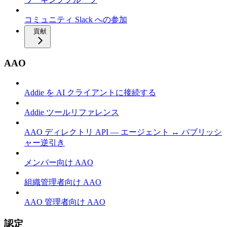
コミュニティ Slack への参加
貢献
AAO
Addie を AI クライアントに接続する
Addie ツールリファレンス
AAO ディレクトリ API — エージェント ↔ パブリッシ
ャー逆引き
メンバー向け AAO
組織管理者向け AAO
AAO 管理者向け AAO
認定