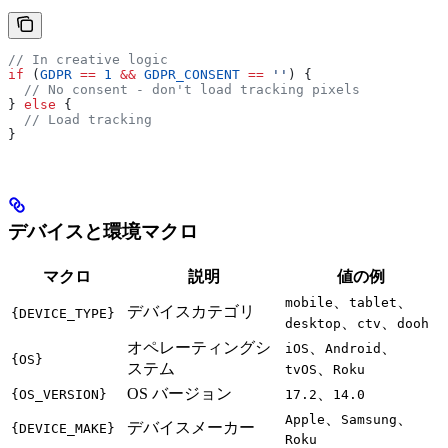
// In creative logic
if
 (
GDPR
 ==
 1
 &&
 GDPR_CONSENT
 ==
 ''
) {
  // No consent - don't load tracking pixels
} 
else
 {
  // Load tracking
}
デバイスと環境マクロ
マクロ
説明
値の例
、
、
mobile
tablet
デバイスカテゴリ
{DEVICE_TYPE}
、
、
desktop
ctv
dooh
オペレーティングシ
、
、
iOS
Android
{OS}
ステム
、
tvOS
Roku
OS バージョン
、
{OS_VERSION}
17.2
14.0
、
、
Apple
Samsung
デバイスメーカー
{DEVICE_MAKE}
Roku