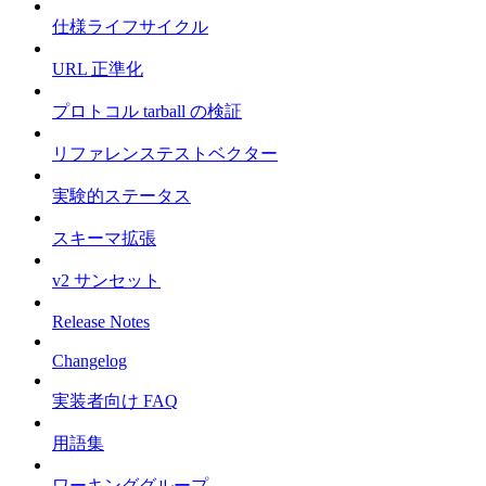
仕様ライフサイクル
URL 正準化
プロトコル tarball の検証
リファレンステストベクター
実験的ステータス
スキーマ拡張
v2 サンセット
Release Notes
Changelog
実装者向け FAQ
用語集
ワーキンググループ