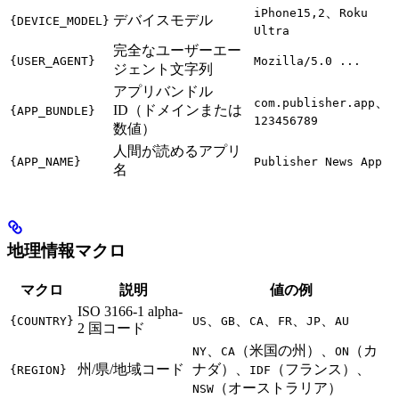
、
iPhone15,2
Roku
デバイスモデル
{DEVICE_MODEL}
Ultra
完全なユーザーエー
{USER_AGENT}
Mozilla/5.0 ...
ジェント文字列
アプリバンドル
、
com.publisher.app
ID（ドメインまたは
{APP_BUNDLE}
123456789
数値）
人間が読めるアプリ
{APP_NAME}
Publisher News App
名
地理情報マクロ
マクロ
説明
値の例
ISO 3166-1 alpha-
、
、
、
、
、
{COUNTRY}
US
GB
CA
FR
JP
AU
2 国コード
、
（米国の州）、
（カ
NY
CA
ON
州/県/地域コード
ナダ）、
（フランス）、
{REGION}
IDF
（オーストラリア）
NSW