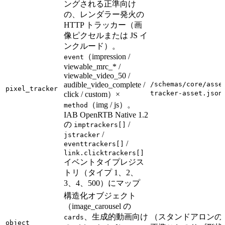
ングされる正準向け
の、レンダラー発火の
HTTP トラッカー（画
像ピクセルまたは JS イ
ンクルード）。
（impression /
event
viewable_mrc_* /
viewable_video_50 /
audible_video_complete /
/schemas/core/asse
pixel_tracker
tracker-asset.json
click / custom）×
（img / js）。
method
IAB OpenRTB Native 1.2
の
/
imptrackers[]
/
jstracker
/
eventtrackers[]
link.clicktrackers[]
イベントタイプレジス
トリ（タイプ 1、2、
3、4、500）にマップ
構造化オブジェクト
（image_carousel の
、生成的動画向け
（スタンドアロンの
cards
object