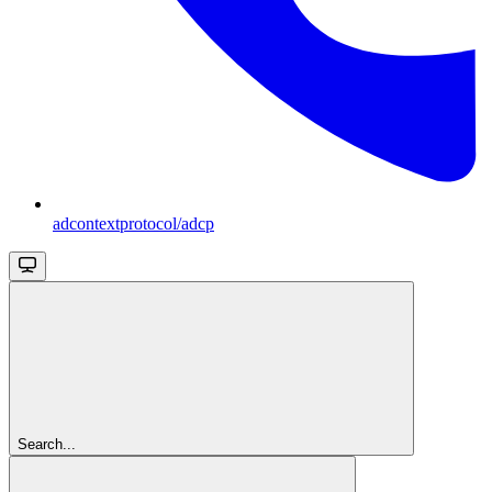
adcontextprotocol/adcp
Search...