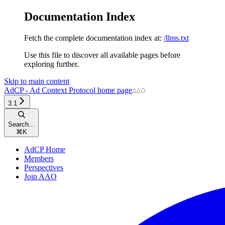
Documentation Index
Fetch the complete documentation index at:
/llms.txt
Use this file to discover all available pages before
exploring further.
Skip to main content
AdCP - Ad Context Protocol
home page
3.1
Search...
⌘
K
AdCP Home
Members
Perspectives
Join AAO