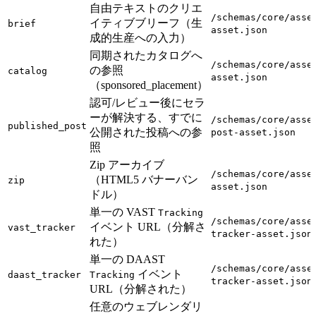
自由テキストのクリエ
/schemas/core/asse
イティブブリーフ（生
brief
asset.json
成的生産への入力）
同期されたカタログへ
/schemas/core/asse
の参照
catalog
asset.json
（sponsored_placement）
認可/レビュー後にセラ
ーが解決する、すでに
/schemas/core/asse
published_post
公開された投稿への参
post-asset.json
照
Zip アーカイブ
/schemas/core/asse
（HTML5 バナーバン
zip
asset.json
ドル）
単一の VAST
Tracking
/schemas/core/asse
イベント URL（分解さ
vast_tracker
tracker-asset.json
れた）
単一の DAAST
/schemas/core/asse
イベント
daast_tracker
Tracking
tracker-asset.json
URL（分解された）
任意のウェブレンダリ