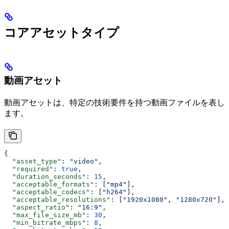
コアアセットタイプ
動画アセット
動画アセットは、特定の技術要件を持つ動画ファイルを表し
ます。
{
  "asset_type"
: 
"video"
,
  "required"
: 
true
,
  "duration_seconds"
: 
15
,
  "acceptable_formats"
: [
"mp4"
],
  "acceptable_codecs"
: [
"h264"
],
  "acceptable_resolutions"
: [
"1920x1080"
, 
"1280x720"
],
  "aspect_ratio"
: 
"16:9"
,
  "max_file_size_mb"
: 
30
,
  "min_bitrate_mbps"
: 
8
,