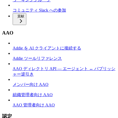
コミュニティ Slack への参加
貢献
AAO
Addie を AI クライアントに接続する
Addie ツールリファレンス
AAO ディレクトリ API — エージェント ↔ パブリッシ
ャー逆引き
メンバー向け AAO
組織管理者向け AAO
AAO 管理者向け AAO
認定