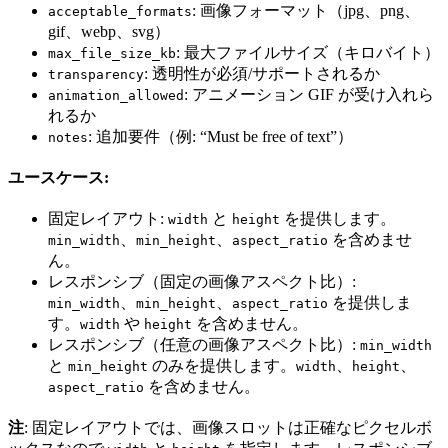
: 画像フォーマット（jpg、png、
acceptable_formats
gif、webp、svg）
: 最大ファイルサイズ（キロバイト）
max_file_size_kb
: 透明性が必須/サポートされるか
transparency
: アニメーション GIF が受け入れら
animation_allowed
れるか
: 追加要件（例: “Must be free of text”）
notes
ユースケース:
固定レイアウト:
と
を提供します。
width
height
、
、
を含めませ
min_width
min_height
aspect_ratio
ん。
レスポンシブ（固定の画像アスペクト比）:
、
、
を提供しま
min_width
min_height
aspect_ratio
す。
や
を含めません。
width
height
レスポンシブ（任意の画像アスペクト比）:
min_width
と
のみを提供します。
、
、
min_height
width
height
を含めません。
aspect_ratio
注
: 固定レイアウトでは、画像スロットは正確なピクセルボ