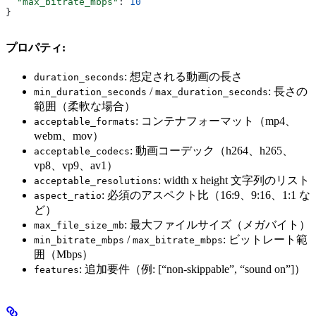
  "max_bitrate_mbps"
: 
10
}
プロパティ:
: 想定される動画の長さ
duration_seconds
/
: 長さの
min_duration_seconds
max_duration_seconds
範囲（柔軟な場合）
: コンテナフォーマット（mp4、
acceptable_formats
webm、mov）
: 動画コーデック（h264、h265、
acceptable_codecs
vp8、vp9、av1）
: width x height 文字列のリスト
acceptable_resolutions
: 必須のアスペクト比（16:9、9:16、1:1 な
aspect_ratio
ど）
: 最大ファイルサイズ（メガバイト）
max_file_size_mb
/
: ビットレート範
min_bitrate_mbps
max_bitrate_mbps
囲（Mbps）
: 追加要件（例: [“non-skippable”, “sound on”]）
features