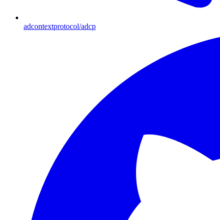
adcontextprotocol/adcp