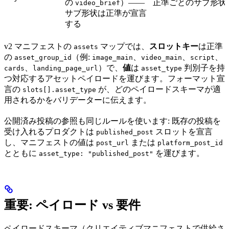
の
）——
正準ごとのサブ形状
video_brief
サブ形状は正準が宣言
する
v2 マニフェストの
マップでは、
スロットキー
は正準
assets
の
（例:
、
、
、
asset_group_id
image_main
video_main
script
、
）で、
値
は
判別子を持
cards
landing_page_url
asset_type
つ対応するアセットペイロードを運びます。フォーマット宣
言の
が、どのペイロードスキーマが適
slots[].asset_type
用されるかをバリデーターに伝えます。
公開済み投稿の参照も同じルールを使います: 既存の投稿を
受け入れるプロダクトは
スロットを宣言
published_post
し、マニフェストの値は
または
post_url
platform_post_id
とともに
を運びます。
asset_type: "published_post"
重要: ペイロード vs 要件
ペイロードスキーマ（クリエイティブマニフェストで供給さ