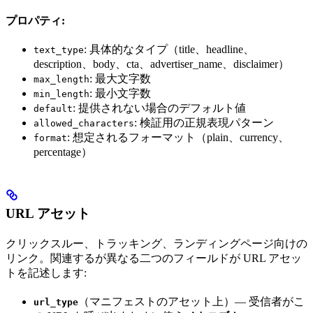
プロパティ:
: 具体的なタイプ（title、headline、
text_type
description、body、cta、advertiser_name、disclaimer）
: 最大文字数
max_length
: 最小文字数
min_length
: 提供されない場合のデフォルト値
default
: 検証用の正規表現パターン
allowed_characters
: 想定されるフォーマット（plain、currency、
format
percentage）
URL アセット
クリックスルー、トラッキング、ランディングページ向けの
リンク。関連するが異なる二つのフィールドが URL アセッ
トを記述します:
（マニフェストのアセット上）— 受信者がこ
url_type