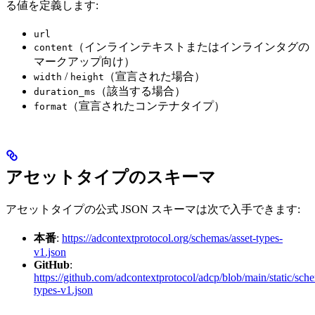
る値を定義します:
url
（インラインテキストまたはインラインタグの
content
マークアップ向け）
/
（宣言された場合）
width
height
（該当する場合）
duration_ms
（宣言されたコンテナタイプ）
format
アセットタイプのスキーマ
アセットタイプの公式 JSON スキーマは次で入手できます:
本番
:
https://adcontextprotocol.org/schemas/asset-types-
v1.json
GitHub
:
https://github.com/adcontextprotocol/adcp/blob/main/static/sche
types-v1.json