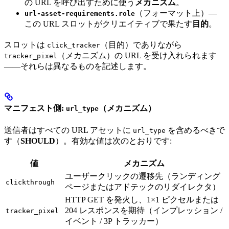
の URL を呼び出すために使う
メカニズム
。
（フォーマット上）—
url-asset-requirements.role
この URL スロットがクリエイティブで果たす
目的
。
スロットは
（目的）でありながら
click_tracker
（メカニズム）の URL を受け入れられます
tracker_pixel
——それらは異なるものを記述します。
マニフェスト側:
（メカニズム）
url_type
送信者はすべての URL アセットに
を含めるべきで
url_type
す（
SHOULD
）。有効な値は次のとおりです:
値
メカニズム
ユーザークリックの遷移先（ランディング
clickthrough
ページまたはアドテックのリダイレクタ）
HTTP GET を発火し、1×1 ピクセルまたは
204 レスポンスを期待（インプレッション /
tracker_pixel
イベント / 3P トラッカー）