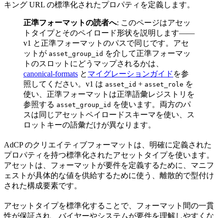
キング URL の標準化されたプロパティを定義します。
正準フォーマットの読者へ
: このページはアセッ
トタイプとそのペイロード形状を説明します——
v1 と正準フォーマットのパスで同じです。アセ
ットが
を介して正準フォーマッ
asset_group_id
トのスロットにどうマップされるかは、
canonical-formats
と
マイグレーションガイド
を参
照してください。v1 は
+
を
asset_id
asset_role
使い、正準フォーマットは正準語彙レジストリを
参照する
を使います。両方のパ
asset_group_id
スは同じアセットペイロードスキーマを使い、ス
ロットキーの語彙だけが異なります。
AdCP のクリエイティブフォーマットは、明確に定義された
プロパティを持つ標準化されたアセットタイプを使います。
アセットは、フォーマットが要件を定義するために、マニフ
ェストが具体的な値を供給するために使う、離散的で型付け
された構成要素です。
アセットタイプを標準化することで、フォーマット間の一貫
性が保証され、バイヤーやシステムが要件を理解しやすくな