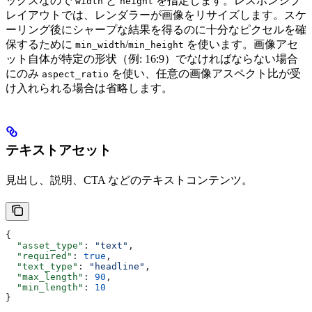
ックスなので
と
を指定します。レスポンシブ
width
height
レイアウトでは、レンダラーが画像をリサイズします。スケ
ーリング後にシャープな結果を得るのに十分なピクセルを確
保するために
/
を使います。画像アセ
min_width
min_height
ット自体が特定の形状（例: 16:9）でなければならない場合
にのみ
を使い、任意の画像アスペクト比が受
aspect_ratio
け入れられる場合は省略します。
テキストアセット
見出し、説明、CTA などのテキストコンテンツ。
{
  "asset_type"
: 
"text"
,
  "required"
: 
true
,
  "text_type"
: 
"headline"
,
  "max_length"
: 
90
,
  "min_length"
: 
10
}