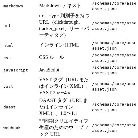
/schemas/core/asse
Markdown テキスト
markdown
asset.json
判別子を持つ
url_type
URL（clickthrough、
/schemas/core/asse
url
tracker_pixel、サードパ
asset.json
ーティタグ）
/schemas/core/asse
インライン HTML
html
asset.json
/schemas/core/asse
CSS ルール
css
asset.json
/schemas/core/asse
JavaScript
javascript
asset.json
VAST タグ（URL また
/schemas/core/asse
はインライン XML）、
vast
asset.json
VAST 2.x〜4.x
DAAST タグ（URL ま
/schemas/core/asse
たはインライン
daast
asset.json
XML）、1.0〜1.1
非同期クリエイティブ
/schemas/core/asse
生産のためのウェブフ
webhook
asset.json
ック URL