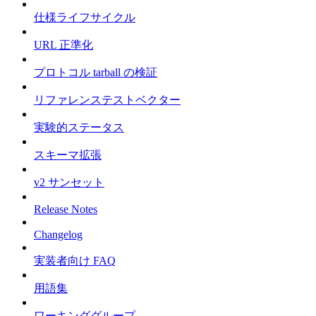
仕様ライフサイクル
URL 正準化
プロトコル tarball の検証
リファレンステストベクター
実験的ステータス
スキーマ拡張
v2 サンセット
Release Notes
Changelog
実装者向け FAQ
用語集
ワーキンググループ