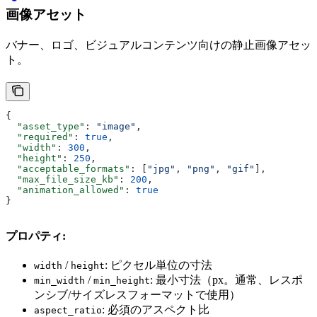
画像アセット
バナー、ロゴ、ビジュアルコンテンツ向けの静止画像アセッ
ト。
{
  "asset_type"
: 
"image"
,
  "required"
: 
true
,
  "width"
: 
300
,
  "height"
: 
250
,
  "acceptable_formats"
: [
"jpg"
, 
"png"
, 
"gif"
],
  "max_file_size_kb"
: 
200
,
  "animation_allowed"
: 
true
}
プロパティ:
/
: ピクセル単位の寸法
width
height
/
: 最小寸法（px。通常、レスポ
min_width
min_height
ンシブ/サイズレスフォーマットで使用）
: 必須のアスペクト比
aspect_ratio