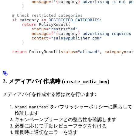
            message
=
f
"
{
category
}
 advertising is not per
        )
    # Check restricted categories
    if
 category 
in
 RESTRICTED_CATEGORIES
:
        return
 PolicyResult(
            status
=
"restricted"
,
            message
=
f
"
{
category
}
 advertising requires m
            contact
=
"sales@publisher.com"
        )
    return
 PolicyResult(
status
=
"allowed"
, 
category
=
cate
2. メディアバイ作成時 (
)
create_media_buy
メディアバイを作成する際は次を行います:
をパブリッシャーポリシーに照らして
brand_manifest
検証します
キャンペーンブリーフとの整合性を確認します
必要に応じて手動レビューフラグを付ける
違反時に適切なエラーを返す