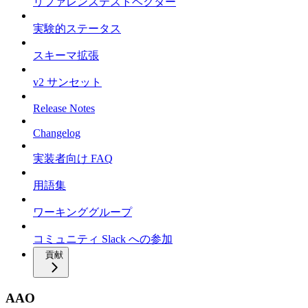
リファレンステストベクター
実験的ステータス
スキーマ拡張
v2 サンセット
Release Notes
Changelog
実装者向け FAQ
用語集
ワーキンググループ
コミュニティ Slack への参加
貢献
AAO