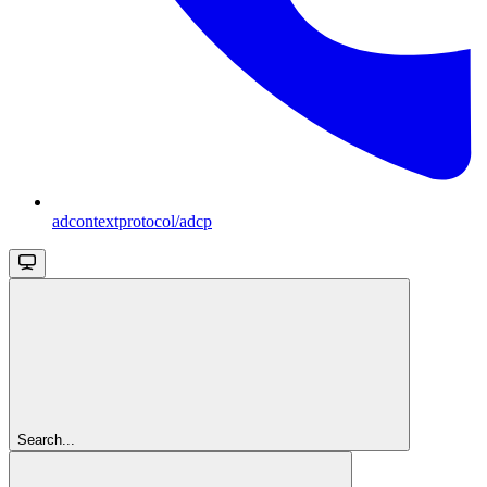
adcontextprotocol/adcp
Search...