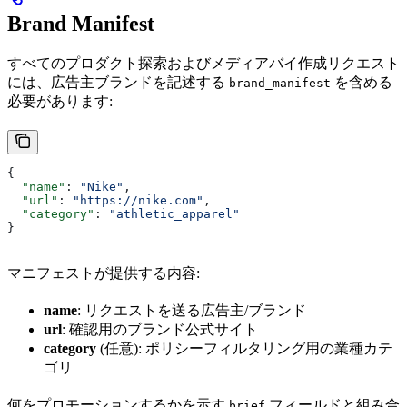
Brand Manifest
すべてのプロダクト探索およびメディアバイ作成リクエスト
には、広告主ブランドを記述する
を含める
brand_manifest
必要があります:
{
  "name"
: 
"Nike"
,
  "url"
: 
"https://nike.com"
,
  "category"
: 
"athletic_apparel"
}
マニフェストが提供する内容:
name
: リクエストを送る広告主/ブランド
url
: 確認用のブランド公式サイト
category
(任意): ポリシーフィルタリング用の業種カテ
ゴリ
何をプロモーションするかを示す
フィールドと組み合
brief