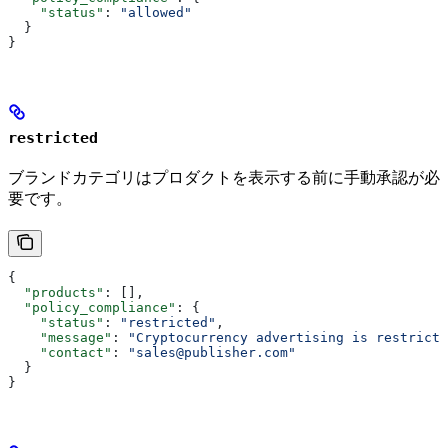
    "status"
: 
"allowed"
  }
}
restricted
ブランドカテゴリはプロダクトを表示する前に手動承認が必
要です。
{
  "products"
: [],
  "policy_compliance"
: {
    "status"
: 
"restricted"
,
    "message"
: 
"Cryptocurrency advertising is restricte
    "contact"
: 
"sales@publisher.com"
  }
}