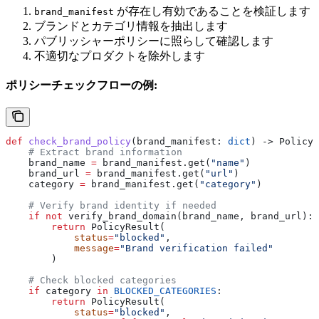
が存在し有効であることを検証します
brand_manifest
ブランドとカテゴリ情報を抽出します
パブリッシャーポリシーに照らして確認します
不適切なプロダクトを除外します
ポリシーチェックフローの例:
def
 check_brand_policy
(
brand_manifest
: 
dict
) -> PolicyR
    # Extract brand information
    brand_name 
=
 brand_manifest.get(
"name"
)
    brand_url 
=
 brand_manifest.get(
"url"
)
    category 
=
 brand_manifest.get(
"category"
)
    # Verify brand identity if needed
    if
 not
 verify_brand_domain(brand_name, brand_url):
        return
 PolicyResult(
            status
=
"blocked"
,
            message
=
"Brand verification failed"
        )
    # Check blocked categories
    if
 category 
in
 BLOCKED_CATEGORIES
:
        return
 PolicyResult(
            status
=
"blocked"
,