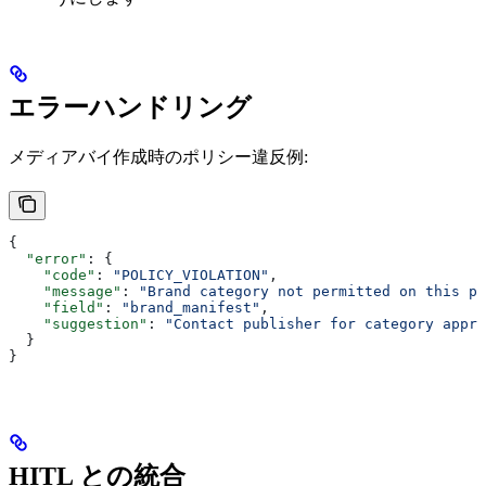
エラーハンドリング
メディアバイ作成時のポリシー違反例:
{
  "error"
: {
    "code"
: 
"POLICY_VIOLATION"
,
    "message"
: 
"Brand category not permitted on this pu
    "field"
: 
"brand_manifest"
,
    "suggestion"
: 
"Contact publisher for category appro
  }
}
HITL との統合