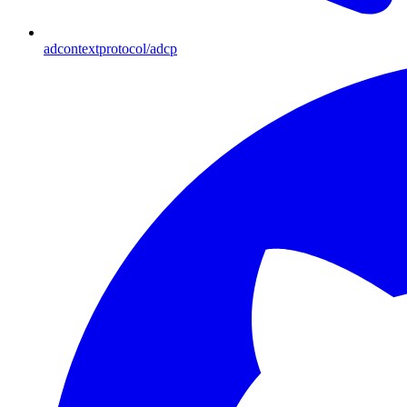
adcontextprotocol/adcp