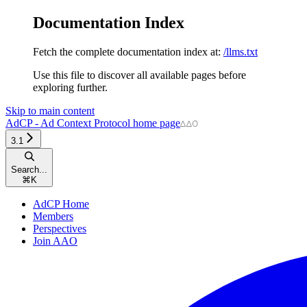
Documentation Index
Fetch the complete documentation index at:
/llms.txt
Use this file to discover all available pages before
exploring further.
Skip to main content
AdCP - Ad Context Protocol
home page
3.1
Search...
⌘
K
AdCP Home
Members
Perspectives
Join AAO