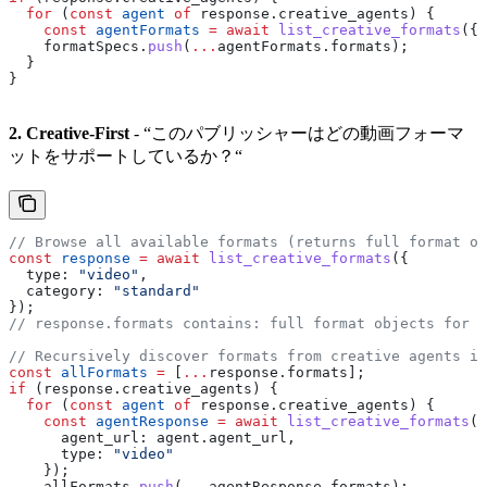
  for
 (
const
 agent
 of
 response
.
creative_agents
) {
    const
 agentFormats
 =
 await
 list_creative_formats
({ 
    formatSpecs
.
push
(
...
agentFormats
.
formats
);
  }
}
2. Creative-First
- “このパブリッシャーはどの動画フォーマ
ットをサポートしているか？“
// Browse all available formats (returns full format ob
const
 response
 =
 await
 list_creative_formats
({
  type:
 "video"
,
  category:
 "standard"
});
// response.formats contains: full format objects for v
// Recursively discover formats from creative agents if
const
 allFormats
 =
 [
...
response
.
formats
];
if
 (
response
.
creative_agents
) {
  for
 (
const
 agent
 of
 response
.
creative_agents
) {
    const
 agentResponse
 =
 await
 list_creative_formats
({
      agent_url:
 agent
.
agent_url
,
      type:
 "video"
    });
    allFormats
.
push
(
...
agentResponse
.
formats
);