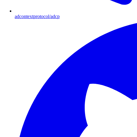
adcontextprotocol/adcp