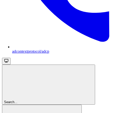
adcontextprotocol/adcp
Search...