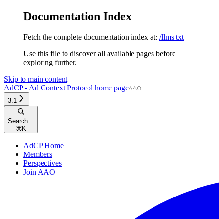
Documentation Index
Fetch the complete documentation index at:
/llms.txt
Use this file to discover all available pages before
exploring further.
Skip to main content
AdCP - Ad Context Protocol
home page
3.1
Search...
⌘
K
AdCP Home
Members
Perspectives
Join AAO