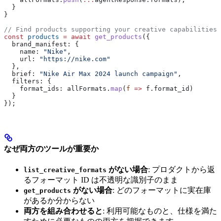
  }
}
// Find products supporting your creative capabilities
const
 products
 =
 await
 get_products
({
  brand_manifest:
 {
    name:
 "Nike"
,
    url:
 "https://nike.com"
  },
  brief:
 "Nike Air Max 2024 launch campaign"
,
  filters:
 {
    format_ids:
 allFormats
.
map
(
f
 =>
 f
.
format_id
)
  }
});
なぜ両方のツールが重要か
がない場合
: プロダクトから返
list_creative_formats
るフォーマット ID は不透明な識別子のまま
がない場合
: どのフォーマットに実在庫
get_products
があるか分からない
両方を組み合わせると
: 利用可能なものと、仕様を満た