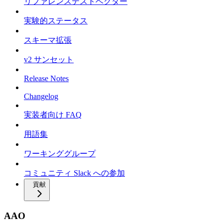
リファレンステストベクター
実験的ステータス
スキーマ拡張
v2 サンセット
Release Notes
Changelog
実装者向け FAQ
用語集
ワーキンググループ
コミュニティ Slack への参加
貢献
AAO