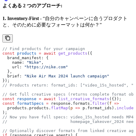
よくある 2 つのアプローチ:
1. Inventory-First
- “自分のキャンペーンに合うプロダクト
と、そのために必要なフォーマットは何か？”
// Find products for your campaign
const
 products
 =
 await
 get_products
({
  brand_manifest:
 {
    name:
 "Nike"
,
    url:
 "https://nike.com"
  },
  brief:
 "Nike Air Max 2024 launch campaign"
});
// Products return: format_ids: ["video_15s_hosted", "h
// Get full creative specs (returns complete format obj
const
 response
 =
 await
 list_creative_formats
({});
const
 formatSpecs
 =
 response
.
formats
.
filter
(
f
 =>
  products
.
products
.
flatMap
(
p
 =>
 p
.
format_ids
).
includes
);
// Now you have full specs: video_15s_hosted needs MP4 
//                          homepage_takeover_2024 need
// Optionally discover formats from linked creative age
if
 (
response
.
creative_agents
) {