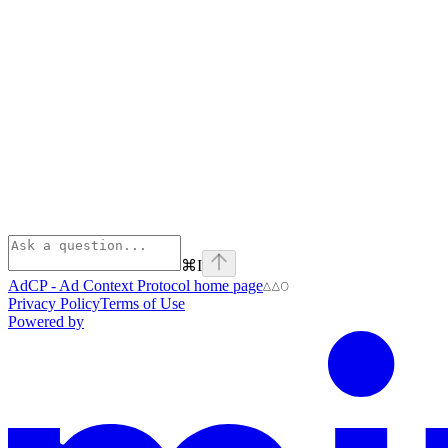
⌘
I
AdCP - Ad Context Protocol
home page
Privacy Policy
Terms of Use
Powered by