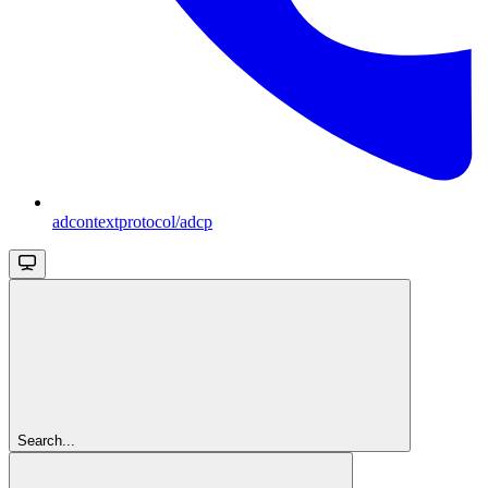
adcontextprotocol/adcp
Search...