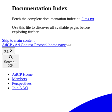
Documentation Index
Fetch the complete documentation index at:
/llms.txt
Use this file to discover all available pages before
exploring further.
Skip to main content
AdCP - Ad Context Protocol
home page
3.1
Search...
⌘
K
AdCP Home
Members
Perspectives
Join AAO