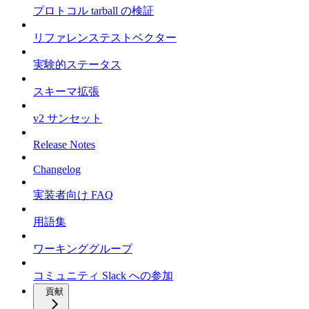
プロトコル tarball の検証
リファレンステストベクター
実験的ステータス
スキーマ拡張
v2 サンセット
Release Notes
Changelog
実装者向け FAQ
用語集
ワーキンググループ
コミュニティ Slack への参加
貢献