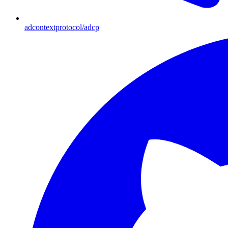
adcontextprotocol/adcp