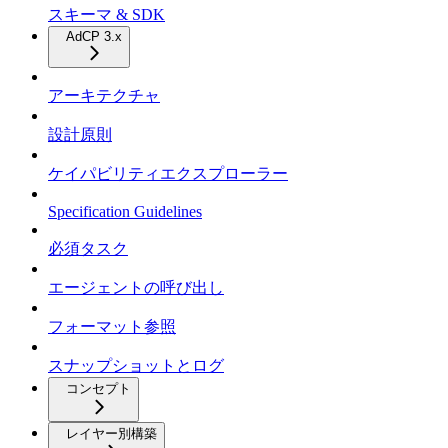
スキーマ & SDK
AdCP 3.x
アーキテクチャ
設計原則
ケイパビリティエクスプローラー
Specification Guidelines
必須タスク
エージェントの呼び出し
フォーマット参照
スナップショットとログ
コンセプト
レイヤー別構築