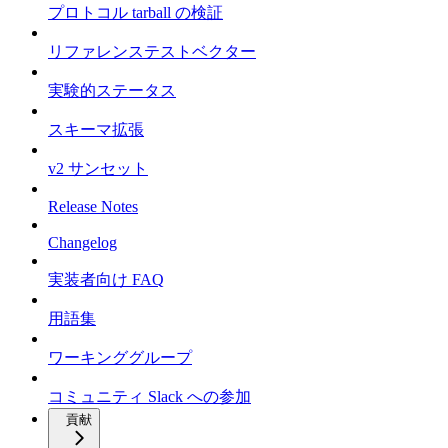
プロトコル tarball の検証
リファレンステストベクター
実験的ステータス
スキーマ拡張
v2 サンセット
Release Notes
Changelog
実装者向け FAQ
用語集
ワーキンググループ
コミュニティ Slack への参加
貢献