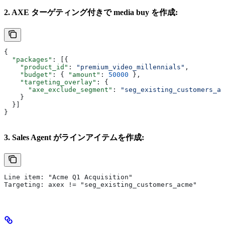
2. AXE ターゲティング付きで media buy を作成:
{
  "packages"
: [{
    "product_id"
: 
"premium_video_millennials"
,
    "budget"
: { 
"amount"
: 
50000
 },
    "targeting_overlay"
: {
      "axe_exclude_segment"
: 
"seg_existing_customers_ac
    }
  }]
}
3. Sales Agent がラインアイテムを作成:
Line item: "Acme Q1 Acquisition"
Targeting: axex != "seg_existing_customers_acme"