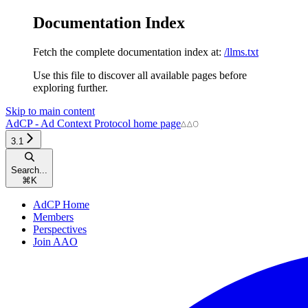
Documentation Index
Fetch the complete documentation index at:
/llms.txt
Use this file to discover all available pages before
exploring further.
Skip to main content
AdCP - Ad Context Protocol
home page
3.1
Search...
⌘
K
AdCP Home
Members
Perspectives
Join AAO