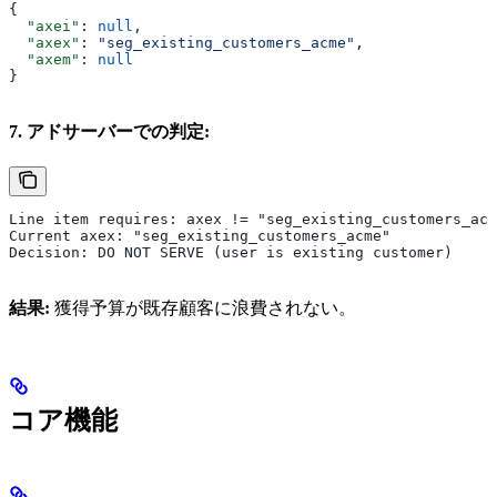
{
  "axei"
: 
null
,
  "axex"
: 
"seg_existing_customers_acme"
,
  "axem"
: 
null
}
7. アドサーバーでの判定:
Line item requires: axex != "seg_existing_customers_acm
Current axex: "seg_existing_customers_acme"
Decision: DO NOT SERVE (user is existing customer)
結果:
獲得予算が既存顧客に浪費されない。
コア機能