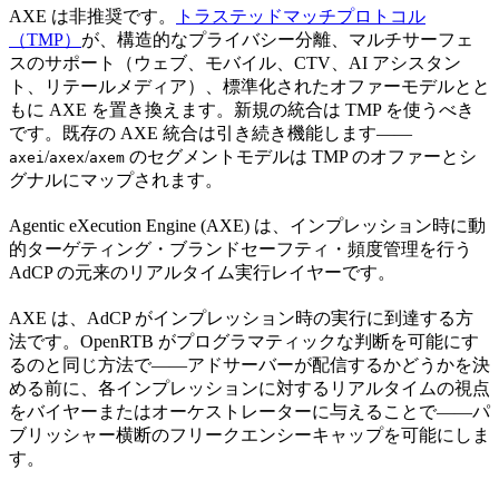
AXE は非推奨です。
トラステッドマッチプロトコル
（TMP）
が、構造的なプライバシー分離、マルチサーフェ
スのサポート（ウェブ、モバイル、CTV、AI アシスタン
ト、リテールメディア）、標準化されたオファーモデルとと
もに AXE を置き換えます。新規の統合は TMP を使うべき
です。既存の AXE 統合は引き続き機能します——
/
/
のセグメントモデルは TMP のオファーとシ
axei
axex
axem
グナルにマップされます。
Agentic eXecution Engine (AXE) は、インプレッション時に動
的ターゲティング・ブランドセーフティ・頻度管理を行う
AdCP の元来のリアルタイム実行レイヤーです。
AXE は、AdCP がインプレッション時の実行に到達する方
法です。OpenRTB がプログラマティックな判断を可能にす
るのと同じ方法で——アドサーバーが配信するかどうかを決
める前に、各インプレッションに対するリアルタイムの視点
をバイヤーまたはオーケストレーターに与えることで——パ
ブリッシャー横断のフリークエンシーキャップを可能にしま
す。