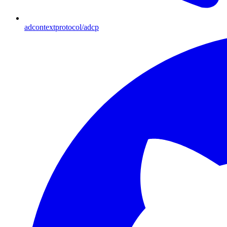
adcontextprotocol/adcp