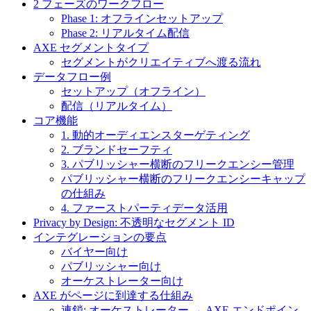
2 フェーズのワークフロー
Phase 1: オフラインセットアップ
Phase 2: リアルタイム配信
AXE セグメントタイプ
セグメントがクリエイティブへ渡る流れ
データフロー例
セットアップ（オフライン）
配信（リアルタイム）
コア機能
1. 動的オーディエンスターゲティング
2. ブランドセーフティ
3. パブリッシャー横断のフリークエンシー管理
パブリッシャー横断のフリークエンシーキャップ
の仕組み
4. ファーストパーティデータ活用
Privacy by Design: 不透明なセグメント ID
インテグレーションの要点
バイヤー向け
パブリッシャー向け
オーケストレーター向け
AXE がページに到達する仕組み
連鎖: オーケストレーター → AXE エンドポイン