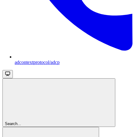
adcontextprotocol/adcp
Search...