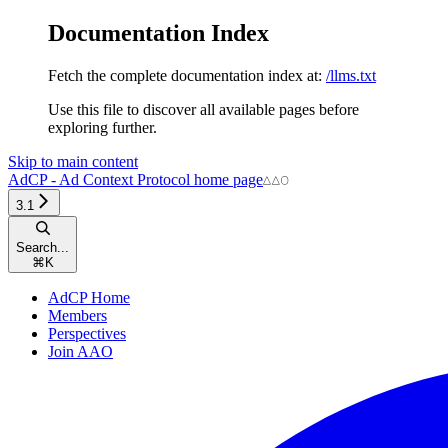
Documentation Index
Fetch the complete documentation index at:
/llms.txt
Use this file to discover all available pages before
exploring further.
Skip to main content
AdCP - Ad Context Protocol
home page
3.1
Search...
⌘
K
AdCP Home
Members
Perspectives
Join AAO