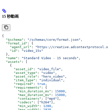
15 秒動画
{
  "$schema"
: 
"/schemas/core/format.json"
,
  "format_id"
: {
    "agent_url"
: 
"https://creative.adcontextprotocol.or
    "id"
: 
"video_15s"
  },
  "name"
: 
"Standard Video - 15 seconds"
,
  "assets"
: [
    {
      "asset_id"
: 
"video_file"
,
      "asset_type"
: 
"video"
,
      "asset_role"
: 
"hero_video"
,
      "item_type"
: 
"individual"
,
      "required"
: 
true
,
      "requirements"
: {
        "min_duration_ms"
: 
15000
,
        "max_duration_ms"
: 
15000
,
        "containers"
: [
"mp4"
],
        "codecs"
: [
"h264"
],
        "min_width"
: 
1280
,
        "max_width"
: 
1920
,