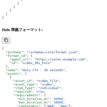
        }
      }
    }
  ]
}
Hulu 準拠フォーマット:
{
  "$schema"
: 
"/schemas/core/format.json"
,
  "format_id"
: {
    "agent_url"
: 
"https://sales.example.com"
,
    "id"
: 
"video_30s_hulu"
  },
  "name"
: 
"Hulu CTV - 30 seconds"
,
  "assets"
: [
    {
      "asset_id"
: 
"video_file"
,
      "asset_type"
: 
"video"
,
      "item_type"
: 
"individual"
,
      "required"
: 
true
,
      "requirements"
: {
        "min_duration_ms"
: 
30000
,
        "max_duration_ms"
: 
30000
,
        "containers"
: [
"mp4"
, 
"mov"
],