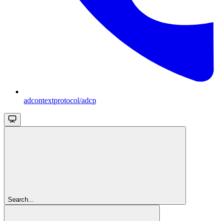
adcontextprotocol/adcp
Search...