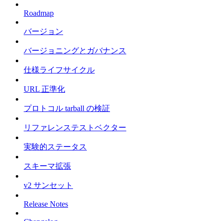
Roadmap
バージョン
バージョニングとガバナンス
仕様ライフサイクル
URL 正準化
プロトコル tarball の検証
リファレンステストベクター
実験的ステータス
スキーマ拡張
v2 サンセット
Release Notes