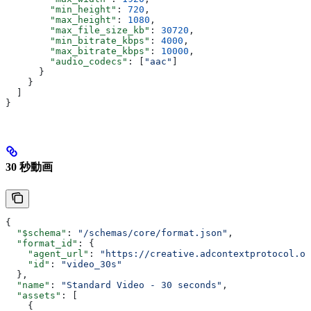
        "min_height"
: 
720
,
        "max_height"
: 
1080
,
        "max_file_size_kb"
: 
30720
,
        "min_bitrate_kbps"
: 
4000
,
        "max_bitrate_kbps"
: 
10000
,
        "audio_codecs"
: [
"aac"
]
      }
    }
  ]
}
30 秒動画
{
  "$schema"
: 
"/schemas/core/format.json"
,
  "format_id"
: {
    "agent_url"
: 
"https://creative.adcontextprotocol.or
    "id"
: 
"video_30s"
  },
  "name"
: 
"Standard Video - 30 seconds"
,
  "assets"
: [
    {