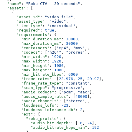
  "name"
: 
"Roku CTV - 30 seconds"
,
  "assets"
: [
    {
      "asset_id"
: 
"video_file"
,
      "asset_type"
: 
"video"
,
      "item_type"
: 
"individual"
,
      "required"
: 
true
,
      "requirements"
: {
        "min_duration_ms"
: 
30000
,
        "max_duration_ms"
: 
30000
,
        "containers"
: [
"mp4"
, 
"mov"
],
        "codecs"
: [
"h264"
, 
"prores"
],
        "min_width"
: 
1920
,
        "max_width"
: 
1920
,
        "min_height"
: 
1080
,
        "max_height"
: 
1080
,
        "min_bitrate_kbps"
: 
6000
,
        "frame_rates"
: [
23.976
, 
25
, 
29.97
],
        "frame_rate_type"
: 
"constant"
,
        "scan_type"
: 
"progressive"
,
        "audio_codecs"
: [
"pcm"
, 
"aac"
],
        "audio_sample_rates"
: [
48000
],
        "audio_channels"
: [
"stereo"
],
        "loudness_lufs"
: 
-23
,
        "loudness_tolerance_db"
: 
2
,
        "ext"
: {
          "roku_profile"
: {
            "audio_bit_depth"
: [
16
, 
24
],
            "audio_bitrate_kbps_min"
: 
192
          }