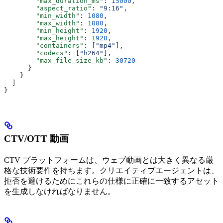
        "max_duration_ms"
: 
15000
,
        "aspect_ratio"
: 
"9:16"
,
        "min_width"
: 
1080
,
        "max_width"
: 
1080
,
        "min_height"
: 
1920
,
        "max_height"
: 
1920
,
        "containers"
: [
"mp4"
],
        "codecs"
: [
"h264"
],
        "max_file_size_kb"
: 
30720
      }
    }
  ]
}
CTV/OTT 動画
CTV プラットフォームは、ウェブ動画とは大きく異なる厳
格な技術要件を持ちます。クリエイティブエージェントは、
拒否を避けるためにこれらの仕様に正確に一致するアセット
を生成しなければなりません。