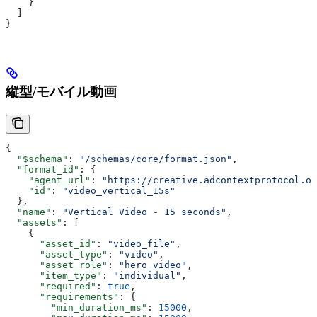
    }
  ]
}
縦型/モバイル動画
{
  "$schema"
: 
"/schemas/core/format.json"
,
  "format_id"
: {
    "agent_url"
: 
"https://creative.adcontextprotocol.or
    "id"
: 
"video_vertical_15s"
  },
  "name"
: 
"Vertical Video - 15 seconds"
,
  "assets"
: [
    {
      "asset_id"
: 
"video_file"
,
      "asset_type"
: 
"video"
,
      "asset_role"
: 
"hero_video"
,
      "item_type"
: 
"individual"
,
      "required"
: 
true
,
      "requirements"
: {
        "min_duration_ms"
: 
15000
,