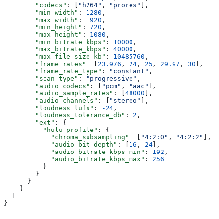
        "codecs"
: [
"h264"
, 
"prores"
],
        "min_width"
: 
1280
,
        "max_width"
: 
1920
,
        "min_height"
: 
720
,
        "max_height"
: 
1080
,
        "min_bitrate_kbps"
: 
10000
,
        "max_bitrate_kbps"
: 
40000
,
        "max_file_size_kb"
: 
10485760
,
        "frame_rates"
: [
23.976
, 
24
, 
25
, 
29.97
, 
30
],
        "frame_rate_type"
: 
"constant"
,
        "scan_type"
: 
"progressive"
,
        "audio_codecs"
: [
"pcm"
, 
"aac"
],
        "audio_sample_rates"
: [
48000
],
        "audio_channels"
: [
"stereo"
],
        "loudness_lufs"
: 
-24
,
        "loudness_tolerance_db"
: 
2
,
        "ext"
: {
          "hulu_profile"
: {
            "chroma_subsampling"
: [
"4:2:0"
, 
"4:2:2"
],
            "audio_bit_depth"
: [
16
, 
24
],
            "audio_bitrate_kbps_min"
: 
192
,
            "audio_bitrate_kbps_max"
: 
256
          }
        }
      }
    }
  ]
}