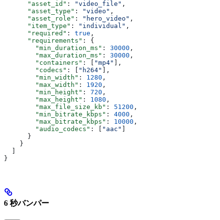
      "asset_id"
: 
"video_file"
,
      "asset_type"
: 
"video"
,
      "asset_role"
: 
"hero_video"
,
      "item_type"
: 
"individual"
,
      "required"
: 
true
,
      "requirements"
: {
        "min_duration_ms"
: 
30000
,
        "max_duration_ms"
: 
30000
,
        "containers"
: [
"mp4"
],
        "codecs"
: [
"h264"
],
        "min_width"
: 
1280
,
        "max_width"
: 
1920
,
        "min_height"
: 
720
,
        "max_height"
: 
1080
,
        "max_file_size_kb"
: 
51200
,
        "min_bitrate_kbps"
: 
4000
,
        "max_bitrate_kbps"
: 
10000
,
        "audio_codecs"
: [
"aac"
]
      }
    }
  ]
}
6 秒バンパー