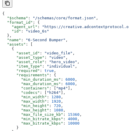
{
  "$schema"
: 
"/schemas/core/format.json"
,
  "format_id"
: {
    "agent_url"
: 
"https://creative.adcontextprotocol.or
    "id"
: 
"video_6s"
  },
  "name"
: 
"6-Second Bumper"
,
  "assets"
: [
    {
      "asset_id"
: 
"video_file"
,
      "asset_type"
: 
"video"
,
      "asset_role"
: 
"hero_video"
,
      "item_type"
: 
"individual"
,
      "required"
: 
true
,
      "requirements"
: {
        "min_duration_ms"
: 
6000
,
        "max_duration_ms"
: 
6000
,
        "containers"
: [
"mp4"
],
        "codecs"
: [
"h264"
],
        "min_width"
: 
1280
,
        "max_width"
: 
1920
,
        "min_height"
: 
720
,
        "max_height"
: 
1080
,
        "max_file_size_kb"
: 
15360
,
        "min_bitrate_kbps"
: 
4000
,
        "max_bitrate_kbps"
: 
10000
      }