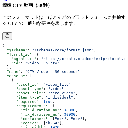
標準 CTV 動画（30 秒）
このフォーマットは、ほとんどのプラットフォームに共通す
る CTV の一般的な要件を表します:
{
  "$schema"
: 
"/schemas/core/format.json"
,
  "format_id"
: {
    "agent_url"
: 
"https://creative.adcontextprotocol.or
    "id"
: 
"video_30s_ctv"
  },
  "name"
: 
"CTV Video - 30 seconds"
,
  "assets"
: [
    {
      "asset_id"
: 
"video_file"
,
      "asset_type"
: 
"video"
,
      "asset_role"
: 
"hero_video"
,
      "item_type"
: 
"individual"
,
      "required"
: 
true
,
      "requirements"
: {
        "min_duration_ms"
: 
30000
,
        "max_duration_ms"
: 
30000
,
        "containers"
: [
"mp4"
, 
"mov"
],
        "codecs"
: [
"h264"
],
        "min_width"
: 
1920
,