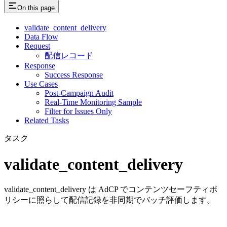
On this page
validate_content_delivery
Data Flow
Request
配信レコード
Response
Success Response
Use Cases
Post-Campaign Audit
Real-Time Monitoring Sample
Filter for Issues Only
Related Tasks
タスク
validate_content_delivery
validate_content_delivery は AdCP でコンテンツセーフティポ
リシーに照らして配信記録を非同期でバッチ評価します。