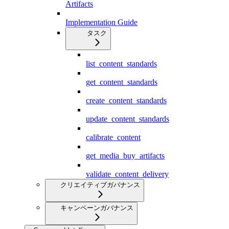
Artifacts
Implementation Guide
タスク
list_content_standards
get_content_standards
create_content_standards
update_content_standards
calibrate_content
get_media_buy_artifacts
validate_content_delivery
クリエイティブガバナンス
キャンペーンガバナンス