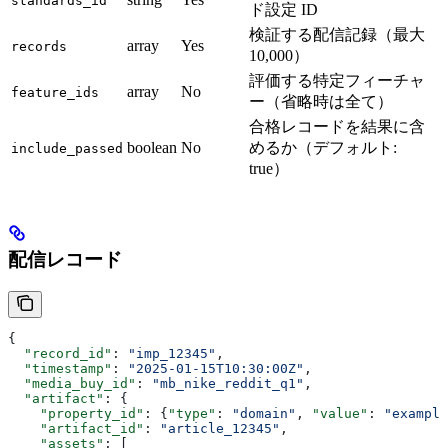
standards_id
ド設定 ID
検証する配信記録（最大
array
Yes
records
10,000）
評価する特定フィーチャ
array
No
feature_ids
ー（省略時は全て）
合格レコードを結果に含
boolean
No
めるか（デフォルト:
include_passed
true）
配信レコード
{
  "record_id"
: 
"imp_12345"
,
  "timestamp"
: 
"2025-01-15T10:30:00Z"
,
  "media_buy_id"
: 
"mb_nike_reddit_q1"
,
  "artifact"
: {
    "property_id"
: {
"type"
: 
"domain"
, 
"value"
: 
"example
    "artifact_id"
: 
"article_12345"
,
    "assets"
: [