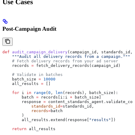
Use Cases
Post-Campaign Audit
def
 audit_campaign_delivery
(
campaign_id
, 
standards_id
, 
    """Audit all delivery records from a campaign."""
    # Fetch delivery records from your ad server
    records 
=
 fetch_delivery_records(campaign_id)
    # Validate in batches
    batch_size 
=
 10000
    all_results 
=
 []
    for
 i 
in
 range
(
0
, 
len
(records), batch_size):
        batch 
=
 records[i:i 
+
 batch_size]
        response 
=
 content_standards_agent.validate_con
            standards_id
=
standards_id,
            records
=
batch
        )
        all_results.extend(response[
"results"
])
    return
 all_results