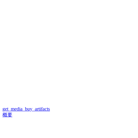
get_media_buy_artifacts
概要