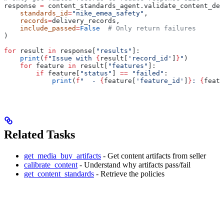
response 
=
 content_standards_agent.validate_content_del
    standards_id
=
"nike_emea_safety"
,
    records
=
delivery_records,
    include_passed
=
False
  # Only return failures
)
for
 result 
in
 response[
"results"
]:
    print
(
f
"Issue with 
{
result[
'record_id'
]
}
"
)
    for
 feature 
in
 result[
"features"
]:
        if
 feature[
"status"
] 
==
 "failed"
:
            print
(
f
"  - 
{
feature[
'feature_id'
]
}
: 
{
featu
Related Tasks
get_media_buy_artifacts
- Get content artifacts from seller
calibrate_content
- Understand why artifacts pass/fail
get_content_standards
- Retrieve the policies