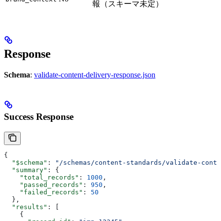
報（スキーマ未定）
Response
Schema
:
validate-content-delivery-response.json
Success Response
{
  "$schema"
: 
"/schemas/content-standards/validate-conte
  "summary"
: {
    "total_records"
: 
1000
,
    "passed_records"
: 
950
,
    "failed_records"
: 
50
  },
  "results"
: [
    {