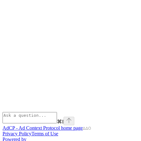
⌘
I
AdCP - Ad Context Protocol
home page
Privacy Policy
Terms of Use
Powered by