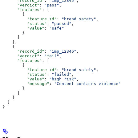
      "record_id"
: 
"imp_12345"
,
      "verdict"
: 
"pass"
,
      "features"
: [
        {
          "feature_id"
: 
"brand_safety"
,
          "status"
: 
"passed"
,
          "value"
: 
"safe"
        }
      ]
    },
    {
      "record_id"
: 
"imp_12346"
,
      "verdict"
: 
"fail"
,
      "features"
: [
        {
          "feature_id"
: 
"brand_safety"
,
          "status"
: 
"failed"
,
          "value"
: 
"high_risk"
,
          "message"
: 
"Content contains violence"
        }
      ]
    }
  ]
}