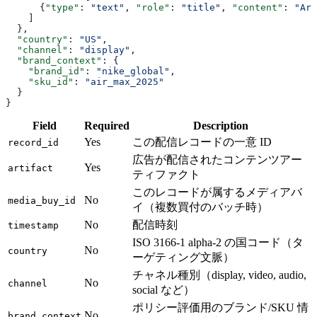
      {
"type"
: 
"text"
, 
"role"
: 
"title"
, 
"content"
: 
"Art
    ]
  },
  "country"
: 
"US"
,
  "channel"
: 
"display"
,
  "brand_context"
: {
    "brand_id"
: 
"nike_global"
,
    "sku_id"
: 
"air_max_2025"
  }
}
Field
Required
Description
Yes
この配信レコードの一意 ID
record_id
広告が配信されたコンテンツアー
Yes
artifact
ティファクト
このレコードが属するメディアバ
No
media_buy_id
イ（複数買付のバッチ時）
No
配信時刻
timestamp
ISO 3166-1 alpha-2 の国コード（タ
No
country
ーゲティング文脈）
チャネル種別（display, video, audio,
No
channel
social など）
ポリシー評価用のブランド/SKU 情
No
brand_context