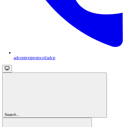
adcontextprotocol/adcp
Search...