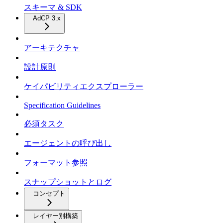
スキーマ & SDK
AdCP 3.x
アーキテクチャ
設計原則
ケイパビリティエクスプローラー
Specification Guidelines
必須タスク
エージェントの呼び出し
フォーマット参照
スナップショットとログ
コンセプト
レイヤー別構築