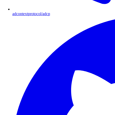
adcontextprotocol/adcp