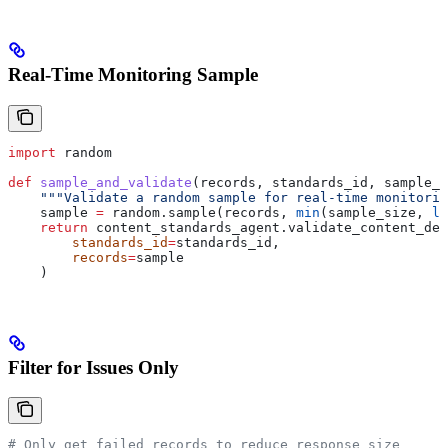
Real-Time Monitoring Sample
import
 random
def
 sample_and_validate
(
records
, 
standards_id
, 
sample_s
    """Validate a random sample for real-time monitorin
    sample 
=
 random.sample(records, 
min
(sample_size, 
le
    return
 content_standards_agent.validate_content_del
        standards_id
=
standards_id,
        records
=
sample
    )
Filter for Issues Only
# Only get failed records to reduce response size