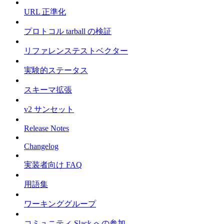
URL 正準化
プロトコル tarball の検証
リファレンステストベクター
実験的ステータス
スキーマ拡張
v2 サンセット
Release Notes
Changelog
実装者向け FAQ
用語集
ワーキンググループ
コミュニティ Slack への参加