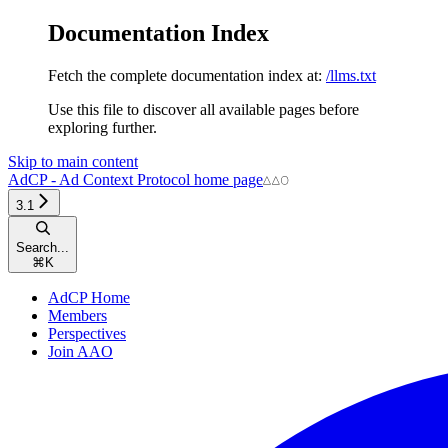
Documentation Index
Fetch the complete documentation index at:
/llms.txt
Use this file to discover all available pages before
exploring further.
Skip to main content
AdCP - Ad Context Protocol
home page
3.1
Search...
⌘
K
AdCP Home
Members
Perspectives
Join AAO