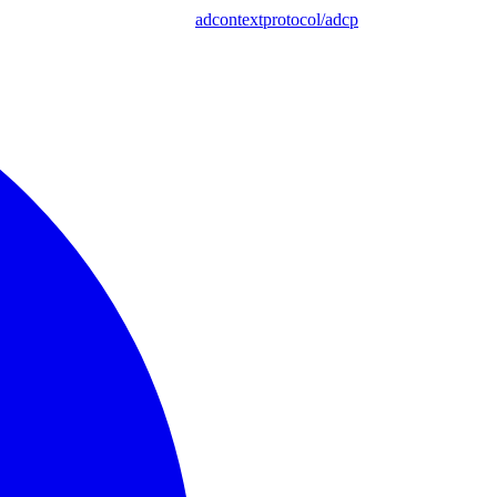
adcontextprotocol/adcp