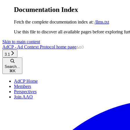
Documentation Index
Fetch the complete documentation index at:
/llms.txt
Use this file to discover all available pages before exploring fur
Skip to main content
AdCP - Ad Context Protocol
home page
3.1
Search...
⌘
K
AdCP Home
Members
Perspectives
Join AAO