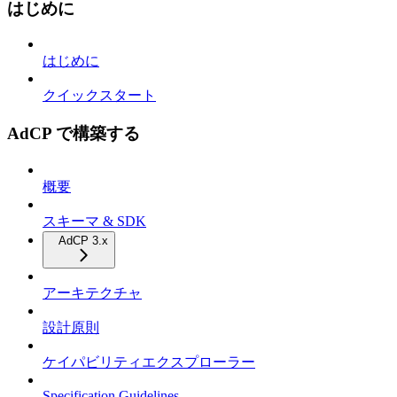
はじめに
はじめに
クイックスタート
AdCP で構築する
概要
スキーマ & SDK
AdCP 3.x
アーキテクチャ
設計原則
ケイパビリティエクスプローラー
Specification Guidelines