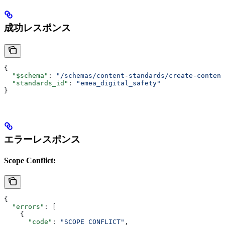
成功レスポンス
{
  "$schema"
: 
"/schemas/content-standards/create-content
  "standards_id"
: 
"emea_digital_safety"
}
エラーレスポンス
Scope Conflict:
{
  "errors"
: [
    {
      "code"
: 
"SCOPE_CONFLICT"
,