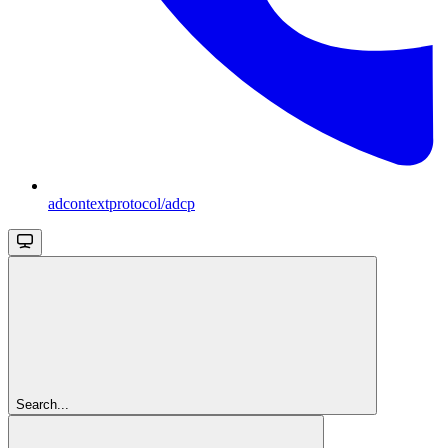
adcontextprotocol/adcp
Search...