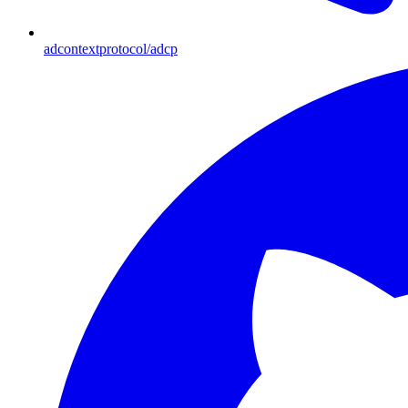
adcontextprotocol/adcp