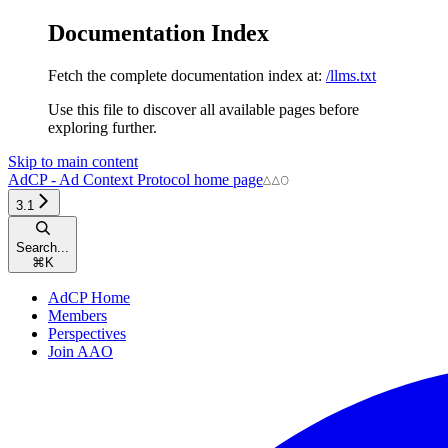
Documentation Index
Fetch the complete documentation index at:
/llms.txt
Use this file to discover all available pages before
exploring further.
Skip to main content
AdCP - Ad Context Protocol
home page
3.1
Search...
⌘
K
AdCP Home
Members
Perspectives
Join AAO