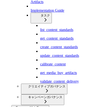
Artifacts
Implementation Guide
タスク
list_content_standards
get_content_standards
create_content_standards
update_content_standards
calibrate_content
get_media_buy_artifacts
validate_content_delivery
クリエイティブガバナンス
キャンペーンガバナンス