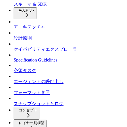
スキーマ & SDK
AdCP 3.x
アーキテクチャ
設計原則
ケイパビリティエクスプローラー
Specification Guidelines
必須タスク
エージェントの呼び出し
フォーマット参照
スナップショットとログ
コンセプト
レイヤー別構築