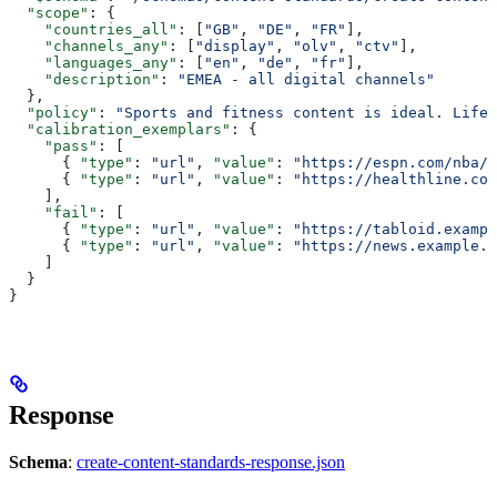
  "scope"
: {
    "countries_all"
: [
"GB"
, 
"DE"
, 
"FR"
],
    "channels_any"
: [
"display"
, 
"olv"
, 
"ctv"
],
    "languages_any"
: [
"en"
, 
"de"
, 
"fr"
],
    "description"
: 
"EMEA - all digital channels"
  },
  "policy"
: 
"Sports and fitness content is ideal. Lifes
  "calibration_exemplars"
: {
    "pass"
: [
      { 
"type"
: 
"url"
, 
"value"
: 
"https://espn.com/nba/s
      { 
"type"
: 
"url"
, 
"value"
: 
"https://healthline.com
    ],
    "fail"
: [
      { 
"type"
: 
"url"
, 
"value"
: 
"https://tabloid.exampl
      { 
"type"
: 
"url"
, 
"value"
: 
"https://news.example.c
    ]
  }
}
Response
Schema
:
create-content-standards-response.json