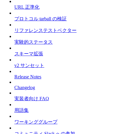
URL 正準化
プロトコル tarball の検証
リファレンステストベクター
実験的ステータス
スキーマ拡張
v2 サンセット
Release Notes
Changelog
実装者向け FAQ
用語集
ワーキンググループ
コミュニティ Slack への参加