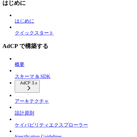
はじめに
はじめに
クイックスタート
AdCP で構築する
概要
スキーマ & SDK
AdCP 3.x
アーキテクチャ
設計原則
ケイパビリティエクスプローラー
Specification Guidelines