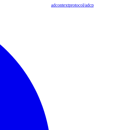
adcontextprotocol/adcp