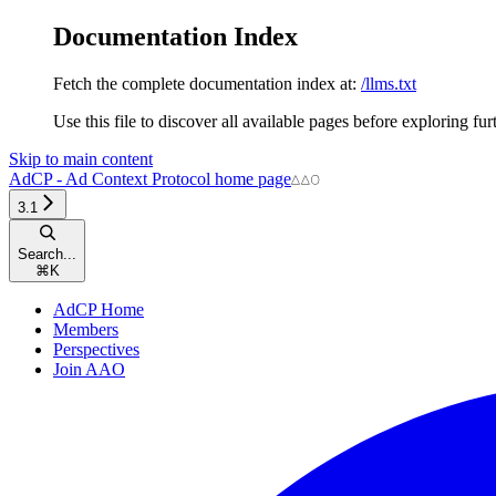
Documentation Index
Fetch the complete documentation index at:
/llms.txt
Use this file to discover all available pages before exploring fur
Skip to main content
AdCP - Ad Context Protocol
home page
3.1
Search...
⌘
K
AdCP Home
Members
Perspectives
Join AAO