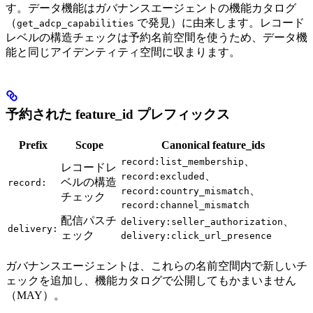
す。データ機能はガバナンスエージェントの機能カタログ
（
で発見）に由来します。レコード
get_adcp_capabilities
レベルの構造チェックは予約名前空間を使うため、データ機
能と同じアイデンティティ空間に収まります。
予約された feature_id プレフィックス
Prefix
Scope
Canonical feature_ids
、
record:list_membership
レコードレ
、
record:excluded
ベルの構造
record:
、
record:country_mismatch
チェック
record:channel_mismatch
配信パスチ
、
delivery:seller_authorization
delivery:
ェック
delivery:click_url_presence
ガバナンスエージェントは、これらの名前空間内で新しいチ
ェックを追加し、機能カタログで公開してもかまいません
（MAY）。