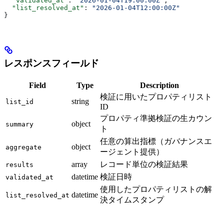
  "validated_at"
: 
"2026-01-04T19:00:00Z"
,
  "list_resolved_at"
: 
"2026-01-04T12:00:00Z"
}
レスポンスフィールド
Field
Type
Description
検証に用いたプロパティリスト
string
list_id
ID
プロパティ準拠検証の生カウン
object
summary
ト
任意の算出指標（ガバナンスエ
object
aggregate
ージェント提供）
array
レコード単位の検証結果
results
datetime
検証日時
validated_at
使用したプロパティリストの解
datetime
list_resolved_at
決タイムスタンプ