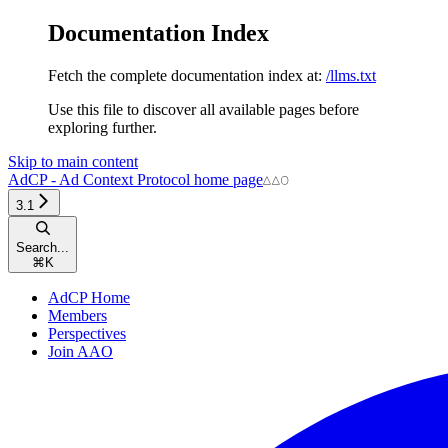
Documentation Index
Fetch the complete documentation index at:
/llms.txt
Use this file to discover all available pages before
exploring further.
Skip to main content
AdCP - Ad Context Protocol
home page
3.1
Search...
⌘
K
AdCP Home
Members
Perspectives
Join AAO