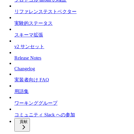
リファレンステストベクター
実験的ステータス
スキーマ拡張
v2 サンセット
Release Notes
Changelog
実装者向け FAQ
用語集
ワーキンググループ
コミュニティ Slack への参加
貢献