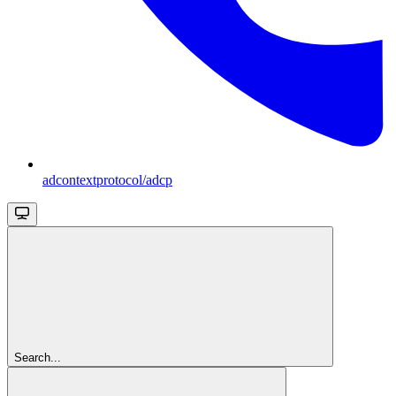
adcontextprotocol/adcp
Search...