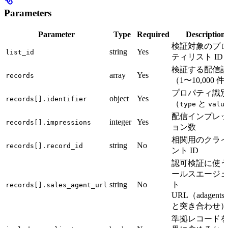
Parameters
Parameter
Type
Required
Description
検証対象のプ
string
Yes
list_id
ティリスト ID
検証する配信
array
Yes
records
（1〜10,000 件
プロパティ識
object
Yes
records[].identifier
（
と
type
valu
配信インプレ
integer
Yes
records[].impressions
ョン数
相関用のクラ
string
No
records[].record_id
ント ID
認可検証に使
ールスエージ
string
No
ト
records[].sales_agent_url
URL（adagents.j
と突き合わせ
準拠レコード