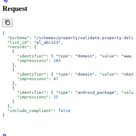
Request
{
  "$schema"
: 
"/schemas/property/validate-property-deliv
  "list_id"
: 
"pl_abc123"
,
  "records"
: [
    {
      "identifier"
: { 
"type"
: 
"domain"
, 
"value"
: 
"www.n
      "impressions"
: 
103
    },
    {
      "identifier"
: { 
"type"
: 
"domain"
, 
"value"
: 
"sketc
      "impressions"
: 
47
    },
    {
      "identifier"
: { 
"type"
: 
"android_package"
, 
"value
      "impressions"
: 
25
    }
  ],
  "include_compliant"
: 
false
}