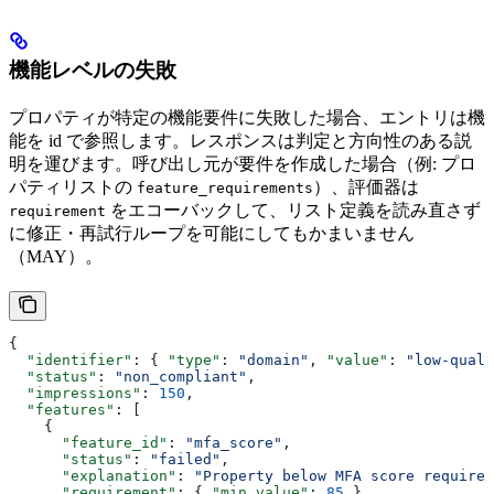
機能レベルの失敗
プロパティが特定の機能要件に失敗した場合、エントリは機
能を id で参照します。レスポンスは判定と方向性のある説
明を運びます。呼び出し元が要件を作成した場合（例: プロ
パティリストの
）、評価器は
feature_requirements
をエコーバックして、リスト定義を読み直さず
requirement
に修正・再試行ループを可能にしてもかまいません
（MAY）。
{
  "identifier"
: { 
"type"
: 
"domain"
, 
"value"
: 
"low-quali
  "status"
: 
"non_compliant"
,
  "impressions"
: 
150
,
  "features"
: [
    {
      "feature_id"
: 
"mfa_score"
,
      "status"
: 
"failed"
,
      "explanation"
: 
"Property below MFA score requirem
      "requirement"
: { 
"min_value"
: 
85
 }