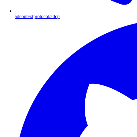
adcontextprotocol/adcp