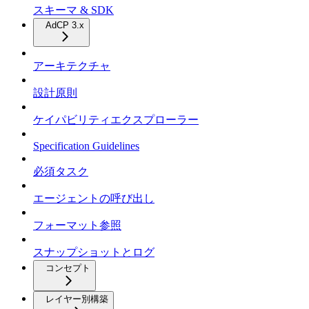
スキーマ & SDK
AdCP 3.x
アーキテクチャ
設計原則
ケイパビリティエクスプローラー
Specification Guidelines
必須タスク
エージェントの呼び出し
フォーマット参照
スナップショットとログ
コンセプト
レイヤー別構築