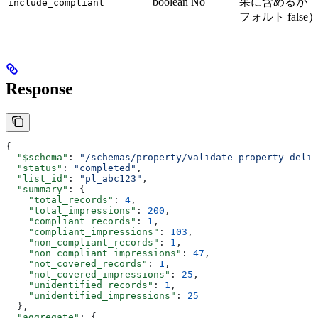
boolean
No
果に含めるか
include_compliant
フォルト false
Response
{
  "$schema"
: 
"/schemas/property/validate-property-deliv
  "status"
: 
"completed"
,
  "list_id"
: 
"pl_abc123"
,
  "summary"
: {
    "total_records"
: 
4
,
    "total_impressions"
: 
200
,
    "compliant_records"
: 
1
,
    "compliant_impressions"
: 
103
,
    "non_compliant_records"
: 
1
,
    "non_compliant_impressions"
: 
47
,
    "not_covered_records"
: 
1
,
    "not_covered_impressions"
: 
25
,
    "unidentified_records"
: 
1
,
    "unidentified_impressions"
: 
25
  },
  "aggregate"
: {