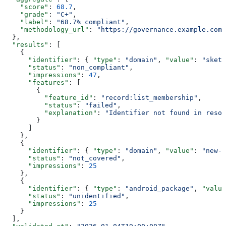
    "score"
: 
68.7
,
    "grade"
: 
"C+"
,
    "label"
: 
"68.7% compliant"
,
    "methodology_url"
: 
"https://governance.example.com/
  },
  "results"
: [
    {
      "identifier"
: { 
"type"
: 
"domain"
, 
"value"
: 
"sketc
      "status"
: 
"non_compliant"
,
      "impressions"
: 
47
,
      "features"
: [
        {
          "feature_id"
: 
"record:list_membership"
,
          "status"
: 
"failed"
,
          "explanation"
: 
"Identifier not found in resol
        }
      ]
    },
    {
      "identifier"
: { 
"type"
: 
"domain"
, 
"value"
: 
"new-s
      "status"
: 
"not_covered"
,
      "impressions"
: 
25
    },
    {
      "identifier"
: { 
"type"
: 
"android_package"
, 
"value
      "status"
: 
"unidentified"
,
      "impressions"
: 
25
    }
  ],