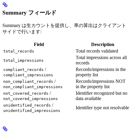
Summary フィールド
Summary は生カウントを提供し、率の算出はクライアント
サイドで行います:
Field
Description
Total records validated
total_records
Total impressions across all
total_impressions
records
/
Records/impressions in the
compliant_records
property list
compliant_impressions
/
Records/impressions NOT
non_compliant_records
in the property list
non_compliant_impressions
/
Identifier recognized but no
not_covered_records
data available
not_covered_impressions
/
unidentified_records
Identifier type not resolvable
unidentified_impressions