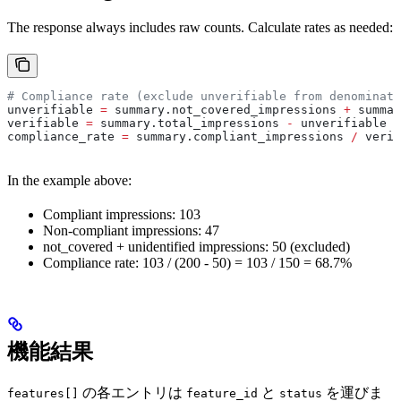
The response always includes raw counts. Calculate rates as needed:
# Compliance rate (exclude unverifiable from denominato
unverifiable 
=
 summary.not_covered_impressions 
+
 summar
verifiable 
=
 summary.total_impressions 
-
 unverifiable
compliance_rate 
=
 summary.compliant_impressions 
/
 verif
In the example above:
Compliant impressions: 103
Non-compliant impressions: 47
not_covered + unidentified impressions: 50 (excluded)
Compliance rate: 103 / (200 - 50) = 103 / 150 = 68.7%
機能結果
の各エントリは
と
を運びま
features[]
feature_id
status