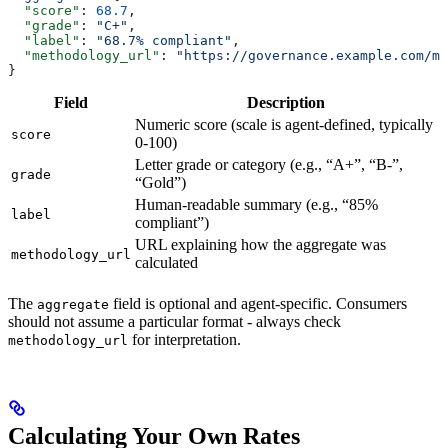
  "score"
: 
68.7
,
  "grade"
: 
"C+"
,
  "label"
: 
"68.7% compliant"
,
  "methodology_url"
: 
"https://governance.example.com/me
}
Field
Description
Numeric score (scale is agent-defined, typically
score
0-100)
Letter grade or category (e.g., “A+”, “B-”,
grade
“Gold”)
Human-readable summary (e.g., “85%
label
compliant”)
URL explaining how the aggregate was
methodology_url
calculated
The
field is optional and agent-specific. Consumers
aggregate
should not assume a particular format - always check
for interpretation.
methodology_url
Calculating Your Own Rates