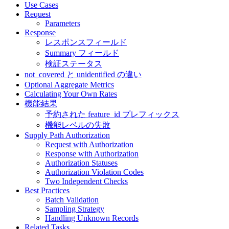
Use Cases
Request
Parameters
Response
レスポンスフィールド
Summary フィールド
検証ステータス
not_covered と unidentified の違い
Optional Aggregate Metrics
Calculating Your Own Rates
機能結果
予約された feature_id プレフィックス
機能レベルの失敗
Supply Path Authorization
Request with Authorization
Response with Authorization
Authorization Statuses
Authorization Violation Codes
Two Independent Checks
Best Practices
Batch Validation
Sampling Strategy
Handling Unknown Records
Related Tasks