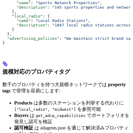
      "name"
: 
"Sports Network Properties"
,
      "description"
: 
"145 sports properties and network
    },
    "local_radio"
: {
      "name"
: 
"Local Radio Stations"
,
      "description"
: 
"1847 local radio stations across 
    }
  },
  "advertising_policies"
: 
"We maintain strict brand saf
}
規模対応のプロパティタグ
数千のプロパティを持つ大規模ネットワークでは
property
tags
で管理を容易にします:
Products
は多数のステーションを列挙する代わりに
を参照可能
["local_radio", "midwest"]
Buyers
は
でポートフォリオを
get_adcp_capabilities
発見し認可を検証
認可検証
は adagents.json を通じて解決済みプロパティ