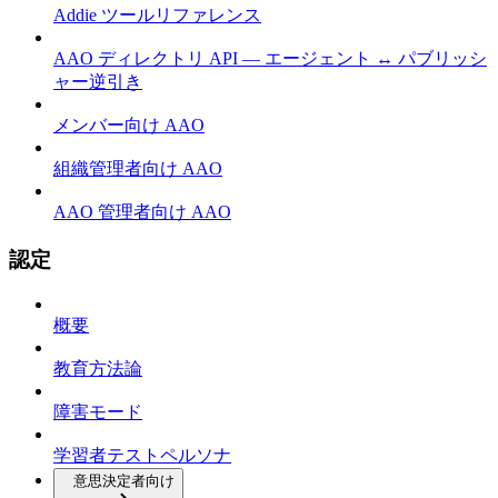
Addie ツールリファレンス
AAO ディレクトリ API — エージェント ↔ パブリッシ
ャー逆引き
メンバー向け AAO
組織管理者向け AAO
AAO 管理者向け AAO
認定
概要
教育方法論
障害モード
学習者テストペルソナ
意思決定者向け