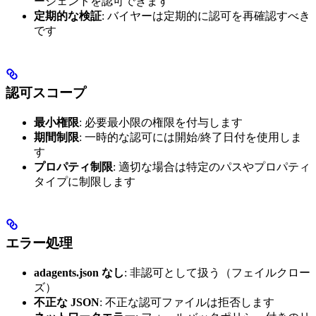
ージェントを認可できます
定期的な検証
: バイヤーは定期的に認可を再確認すべき
です
認可スコープ
最小権限
: 必要最小限の権限を付与します
期間制限
: 一時的な認可には開始/終了日付を使用しま
す
プロパティ制限
: 適切な場合は特定のパスやプロパティ
タイプに制限します
エラー処理
adagents.json なし
: 非認可として扱う（フェイルクロー
ズ）
不正な JSON
: 不正な認可ファイルは拒否します