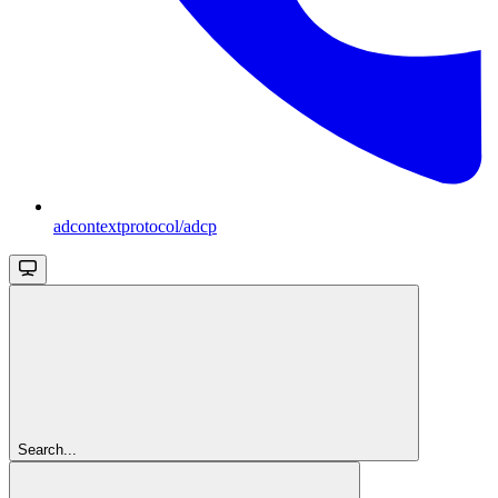
adcontextprotocol/adcp
Search...