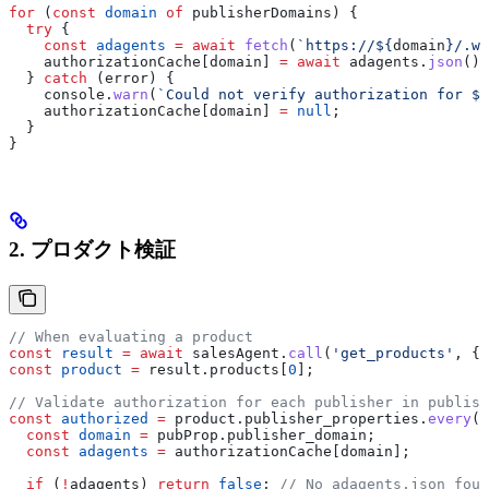
for
 (
const
 domain
 of
 publisherDomains
) {
  try
 {
    const
 adagents
 =
 await
 fetch
(
`https://
${
domain
}
/.we
    authorizationCache
[
domain
] 
=
 await
 adagents
.
json
();
  } 
catch
 (
error
) {
    console
.
warn
(
`Could not verify authorization for 
${
    authorizationCache
[
domain
] 
=
 null
;
  }
}
2. プロダクト検証
// When evaluating a product
const
 result
 =
 await
 salesAgent
.
call
(
'get_products'
, {
b
const
 product
 =
 result
.
products
[
0
];
// Validate authorization for each publisher in publish
const
 authorized
 =
 product
.
publisher_properties
.
every
(
p
  const
 domain
 =
 pubProp
.
publisher_domain
;
  const
 adagents
 =
 authorizationCache
[
domain
];
  if
 (
!
adagents
) 
return
 false
; 
// No adagents.json foun