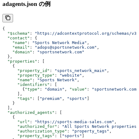
adagents.json の例
{
  "$schema"
: 
"https://adcontextprotocol.org/schemas/v3/
  "contact"
: {
    "name"
: 
"Sports Network Media"
,
    "email"
: 
"adops@sportsnetwork.com"
,
    "domain"
: 
"sportsnetwork.com"
  },
  "properties"
: [
    {
      "property_id"
: 
"sports_network_main"
,
      "property_type"
: 
"website"
,
      "name"
: 
"Sports Network"
,
      "identifiers"
: [
        {
"type"
: 
"domain"
, 
"value"
: 
"sportsnetwork.com"
      ],
      "tags"
: [
"premium"
, 
"sports"
]
    }
  ],
  "authorized_agents"
: [
    {
      "url"
: 
"https://sports-media-sales.com"
,
      "authorized_for"
: 
"All Sports Network properties"
      "authorization_type"
: 
"property_tags"
,
      "property_tags"
: [
"sports"
]