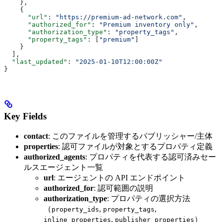
    },
    {
      "url"
: 
"https://premium-ad-network.com"
,
      "authorized_for"
: 
"Premium inventory only"
,
      "authorization_type"
: 
"property_tags"
,
      "property_tags"
: [
"premium"
]
    }
  ],
  "last_updated"
: 
"2025-01-10T12:00:00Z"
}
Key Fields
contact
: このファイルを管理するパブリッシャー/主体
properties
: 認可ファイルが対象とするプロパティ定義
authorized_agents
: プロパティを代表する認可済みセー
ルスエージェント一覧
url
: エージェントの API エンドポイント
authorized_for
: 認可範囲の説明
authorization_type
: プロパティの選択方法
（
,
,
property_ids
property_tags
,
）
inline_properties
publisher_properties