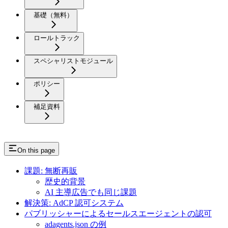
基礎（無料）
ロールトラック
スペシャリストモジュール
ポリシー
補足資料
On this page
課題: 無断再販
歴史的背景
AI 主導広告でも同じ課題
解決策: AdCP 認可システム
パブリッシャーによるセールスエージェントの認可
adagents.json の例