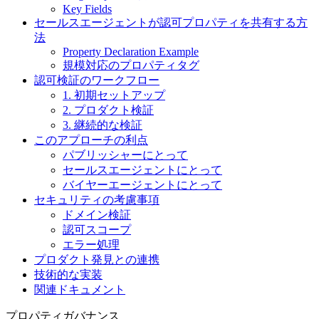
Key Fields
セールスエージェントが認可プロパティを共有する方
法
Property Declaration Example
規模対応のプロパティタグ
認可検証のワークフロー
1. 初期セットアップ
2. プロダクト検証
3. 継続的な検証
このアプローチの利点
パブリッシャーにとって
セールスエージェントにとって
バイヤーエージェントにとって
セキュリティの考慮事項
ドメイン検証
認可スコープ
エラー処理
プロダクト発見との連携
技術的な実装
関連ドキュメント
プロパティガバナンス