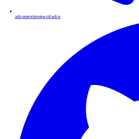
adcontextprotocol/adcp