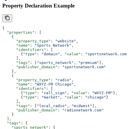
Property Declaration Example
{
  "properties"
: [
    {
      "property_type"
: 
"website"
,
      "name"
: 
"Sports Network"
,
      "identifiers"
: [
        {
"type"
: 
"domain"
, 
"value"
: 
"sportsnetwork.com"
      ],
      "tags"
: [
"sports_network"
, 
"premium"
],
      "publisher_domain"
: 
"sportsnetwork.com"
    },
    {
      "property_type"
: 
"radio"
,
      "name"
: 
"WXYZ-FM Chicago"
,
      "identifiers"
: [
        {
"type"
: 
"call_sign"
, 
"value"
: 
"WXYZ-FM"
},
        {
"type"
: 
"market"
, 
"value"
: 
"chicago"
}
      ],
      "tags"
: [
"local_radio"
, 
"midwest"
],
      "publisher_domain"
: 
"radionetwork.com"
    }
  ],
  "tags"
: {
    "sports_network"
: {