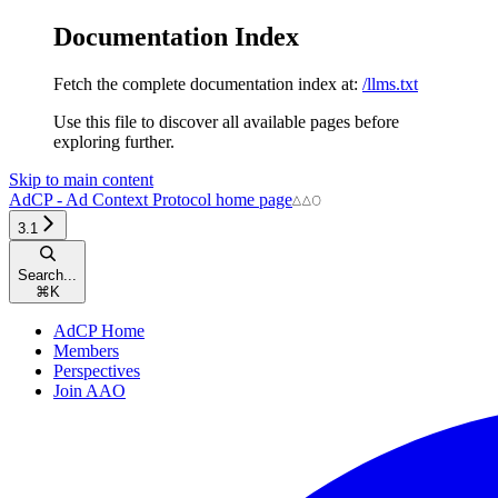
Documentation Index
Fetch the complete documentation index at:
/llms.txt
Use this file to discover all available pages before
exploring further.
Skip to main content
AdCP - Ad Context Protocol
home page
3.1
Search...
⌘
K
AdCP Home
Members
Perspectives
Join AAO