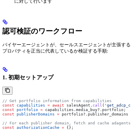
に対して行います
認可検証のワークフロー
バイヤーエージェントが、セールスエージェントが主張する
プロパティを正当に代表しているか検証する手順:
1. 初期セットアップ
// Get portfolio information from capabilities
const
 capabilities
 =
 await
 salesAgent
.
call
(
'get_adcp_ca
const
 portfolio
 =
 capabilities
.
media_buy
?.
portfolio
;
const
 publisherDomains
 =
 portfolio
?.
publisher_domains
 |
// For each publisher domain, fetch and cache adagents.
const
 authorizationCache
 =
 {};