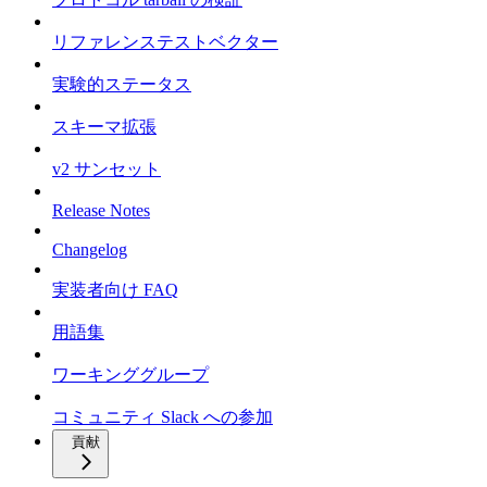
リファレンステストベクター
実験的ステータス
スキーマ拡張
v2 サンセット
Release Notes
Changelog
実装者向け FAQ
用語集
ワーキンググループ
コミュニティ Slack への参加
貢献