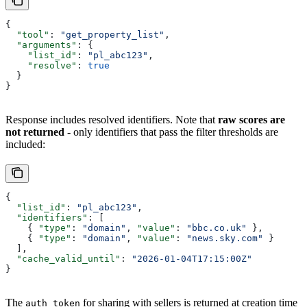
{
  "tool"
: 
"get_property_list"
,
  "arguments"
: {
    "list_id"
: 
"pl_abc123"
,
    "resolve"
: 
true
  }
}
Response includes resolved identifiers. Note that
raw scores are
not returned
- only identifiers that pass the filter thresholds are
included:
{
  "list_id"
: 
"pl_abc123"
,
  "identifiers"
: [
    { 
"type"
: 
"domain"
, 
"value"
: 
"bbc.co.uk"
 },
    { 
"type"
: 
"domain"
, 
"value"
: 
"news.sky.com"
 }
  ],
  "cache_valid_until"
: 
"2026-01-04T17:15:00Z"
}
The
for sharing with sellers is returned at creation time
auth_token