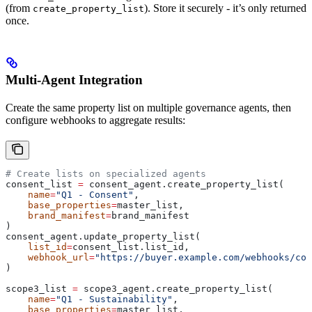
(from
). Store it securely - it’s only returned
create_property_list
once.
Multi-Agent Integration
Create the same property list on multiple governance agents, then
configure webhooks to aggregate results:
# Create lists on specialized agents
consent_list 
=
 consent_agent.create_property_list(
    name
=
"Q1 - Consent"
,
    base_properties
=
master_list,
    brand_manifest
=
brand_manifest
)
consent_agent.update_property_list(
    list_id
=
consent_list.list_id,
    webhook_url
=
"https://buyer.example.com/webhooks/con
)
scope3_list 
=
 scope3_agent.create_property_list(
    name
=
"Q1 - Sustainability"
,
    base_properties
=
master_list,