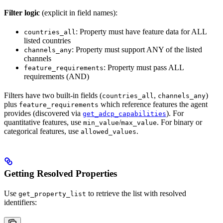
Filter logic
(explicit in field names):
: Property must have feature data for ALL
countries_all
listed countries
: Property must support ANY of the listed
channels_any
channels
: Property must pass ALL
feature_requirements
requirements (AND)
Filters have two built-in fields (
,
)
countries_all
channels_any
plus
which reference features the agent
feature_requirements
provides (discovered via
). For
get_adcp_capabilities
quantitative features, use
/
. For binary or
min_value
max_value
categorical features, use
.
allowed_values
Getting Resolved Properties
Use
to retrieve the list with resolved
get_property_list
identifiers: