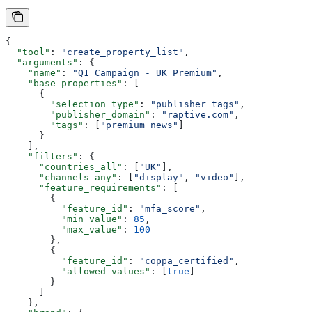
{
  "tool"
: 
"create_property_list"
,
  "arguments"
: {
    "name"
: 
"Q1 Campaign - UK Premium"
,
    "base_properties"
: [
      {
        "selection_type"
: 
"publisher_tags"
,
        "publisher_domain"
: 
"raptive.com"
,
        "tags"
: [
"premium_news"
]
      }
    ],
    "filters"
: {
      "countries_all"
: [
"UK"
],
      "channels_any"
: [
"display"
, 
"video"
],
      "feature_requirements"
: [
        {
          "feature_id"
: 
"mfa_score"
,
          "min_value"
: 
85
,
          "max_value"
: 
100
        },
        {
          "feature_id"
: 
"coppa_certified"
,
          "allowed_values"
: [
true
]
        }
      ]
    },