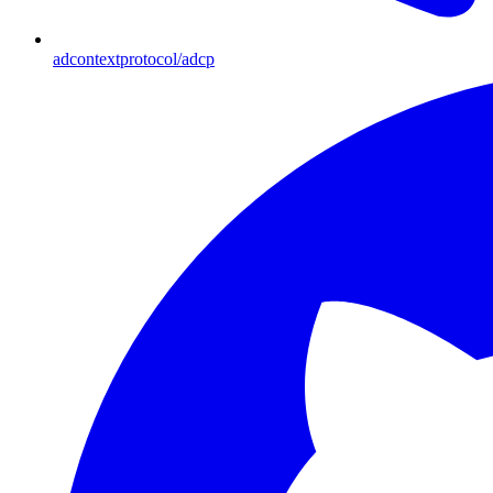
adcontextprotocol/adcp