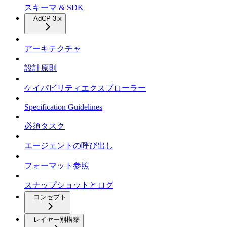
スキーマ & SDK
AdCP 3.x
アーキテクチャ
設計原則
ケイパビリティエクスプローラー
Specification Guidelines
必須タスク
エージェントの呼び出し
フォーマット参照
スナップショットとログ
コンセプト
レイヤー別構築