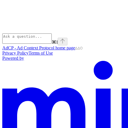
⌘
I
AdCP - Ad Context Protocol
home page
Privacy Policy
Terms of Use
Powered by