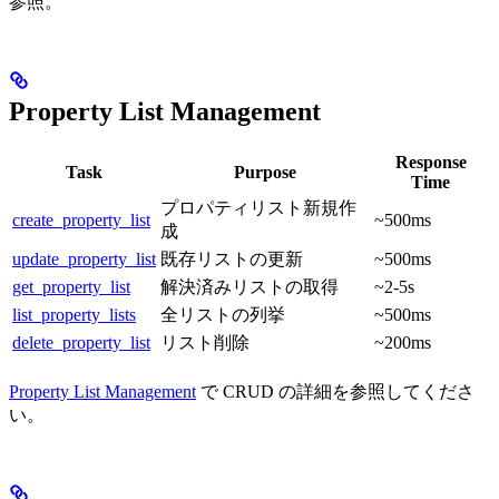
参照。
Property List Management
Response
Task
Purpose
Time
プロパティリスト新規作
create_property_list
~500ms
成
update_property_list
既存リストの更新
~500ms
get_property_list
解決済みリストの取得
~2-5s
list_property_lists
全リストの列挙
~500ms
delete_property_list
リスト削除
~200ms
Property List Management
で CRUD の詳細を参照してくださ
い。