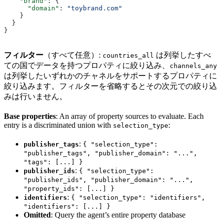
    "brand"
: {
      "domain"
: 
"toybrand.com"
    }
  }
}
フィルター
（すべて任意）:
は列挙したすべ
countries_all
ての国でデータを持つプロパティに絞り込み、
channels_any
は列挙したいずれかのチャネルをサポートするプロパティに
絞り込みます。フィルターを省略するとその次元での絞り込
みは行いません。
Base properties
: An array of property sources to evaluate. Each
entry is a discriminated union with
:
selection_type
:
publisher_tags
{ "selection_type":
"publisher_tags", "publisher_domain": "...",
"tags": [...] }
:
publisher_ids
{ "selection_type":
"publisher_ids", "publisher_domain": "...",
"property_ids": [...] }
:
identifiers
{ "selection_type": "identifiers",
"identifiers": [...] }
Omitted
: Query the agent’s entire property database