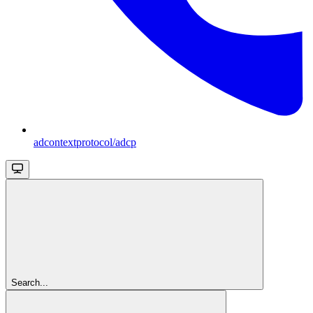
adcontextprotocol/adcp
Search...