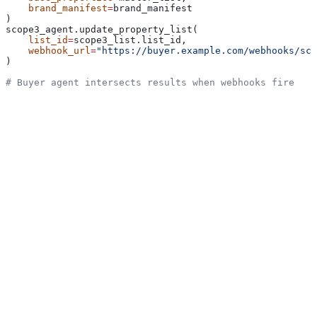
    brand_manifest
=
brand_manifest
)
scope3_agent.update_property_list(
    list_id
=
scope3_list.list_id,
    webhook_url
=
"https://buyer.example.com/webhooks/sco
)
# Buyer agent intersects results when webhooks fire