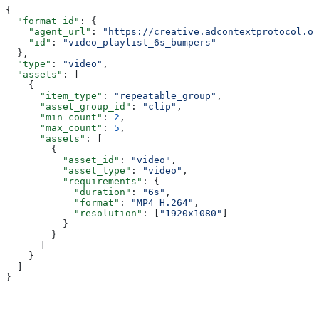
{
  "format_id"
: {
    "agent_url"
: 
"https://creative.adcontextprotocol.or
    "id"
: 
"video_playlist_6s_bumpers"
  },
  "type"
: 
"video"
,
  "assets"
: [
    {
      "item_type"
: 
"repeatable_group"
,
      "asset_group_id"
: 
"clip"
,
      "min_count"
: 
2
,
      "max_count"
: 
5
,
      "assets"
: [
        {
          "asset_id"
: 
"video"
,
          "asset_type"
: 
"video"
,
          "requirements"
: {
            "duration"
: 
"6s"
,
            "format"
: 
"MP4 H.264"
,
            "resolution"
: [
"1920x1080"
]
          }
        }
      ]
    }
  ]
}