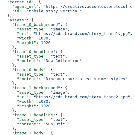
  "format_id"
: {
    "agent_url"
: 
"https://creative.adcontextprotocol.or
    "id"
: 
"mobile_story_vertical"
  },
  "assets"
: {
    "frame_0_background"
: {
      "asset_type"
: 
"image"
,
      "url"
: 
"https://cdn.brand.com/story_frame1.jpg"
,
      "width"
: 
1080
,
      "height"
: 
1920
    },
    "frame_0_headline"
: {
      "asset_type"
: 
"text"
,
      "content"
: 
"New Collection"
    },
    "frame_0_body"
: {
      "asset_type"
: 
"text"
,
      "content"
: 
"Discover our latest summer styles"
    },
    "frame_1_background"
: {
      "asset_type"
: 
"image"
,
      "url"
: 
"https://cdn.brand.com/story_frame2.jpg"
,
      "width"
: 
1080
,
      "height"
: 
1920
    },
    "frame_1_headline"
: {
      "asset_type"
: 
"text"
,
      "content"
: 
"50% Off"
    },
    "frame_1_body"
: {