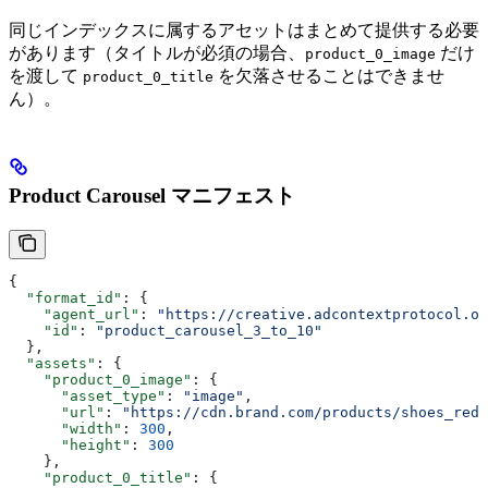
同じインデックスに属するアセットはまとめて提供する必要
があります（タイトルが必須の場合、
だけ
product_0_image
を渡して
を欠落させることはできませ
product_0_title
ん）。
Product Carousel マニフェスト
{
  "format_id"
: {
    "agent_url"
: 
"https://creative.adcontextprotocol.or
    "id"
: 
"product_carousel_3_to_10"
  },
  "assets"
: {
    "product_0_image"
: {
      "asset_type"
: 
"image"
,
      "url"
: 
"https://cdn.brand.com/products/shoes_red.
      "width"
: 
300
,
      "height"
: 
300
    },
    "product_0_title"
: {