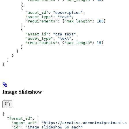
        },
        {
          "asset_id"
: 
"description"
,
          "asset_type"
: 
"text"
,
          "requirements"
: {
"max_length"
: 
100
}
        },
        {
          "asset_id"
: 
"cta_text"
,
          "asset_type"
: 
"text"
,
          "requirements"
: {
"max_length"
: 
15
}
        }
      ]
    }
  ]
}
Image Slideshow
{
  "format_id"
: {
    "agent_url"
: 
"https://creative.adcontextprotocol.or
    "id"
: 
"image_slideshow_5s_each"