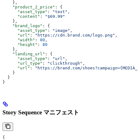
    },
    "product_2_price"
: {
      "asset_type"
: 
"text"
,
      "content"
: 
"$69.99"
    },
    "brand_logo"
: {
      "asset_type"
: 
"image"
,
      "url"
: 
"https://cdn.brand.com/logo.png"
,
      "width"
: 
80
,
      "height"
: 
80
    },
    "landing_url"
: {
      "asset_type"
: 
"url"
,
      "url_type"
: 
"clickthrough"
,
      "url"
: 
"https://brand.com/shoes?campaign={MEDIA_B
    }
  }
}
Story Sequence マニフェスト
{