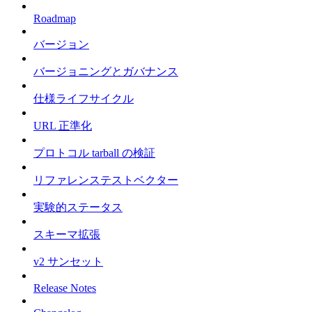
Roadmap
バージョン
バージョニングとガバナンス
仕様ライフサイクル
URL 正準化
プロトコル tarball の検証
リファレンステストベクター
実験的ステータス
スキーマ拡張
v2 サンセット
Release Notes