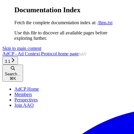
Documentation Index
Fetch the complete documentation index at:
/llms.txt
Use this file to discover all available pages before
exploring further.
Skip to main content
AdCP - Ad Context Protocol
home page
3.1
Search...
⌘
K
AdCP Home
Members
Perspectives
Join AAO