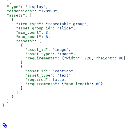
  },
  "type"
: 
"display"
,
  "dimensions"
: 
"728x90"
,
  "assets"
: [
    {
      "item_type"
: 
"repeatable_group"
,
      "asset_group_id"
: 
"slide"
,
      "min_count"
: 
3
,
      "max_count"
: 
8
,
      "assets"
: [
        {
          "asset_id"
: 
"image"
,
          "asset_type"
: 
"image"
,
          "requirements"
: {
"width"
: 
728
, 
"height"
: 
90
}
        },
        {
          "asset_id"
: 
"caption"
,
          "asset_type"
: 
"text"
,
          "required"
: 
false
,
          "requirements"
: {
"max_length"
: 
60
}
        }
      ]
    }
  ]
}