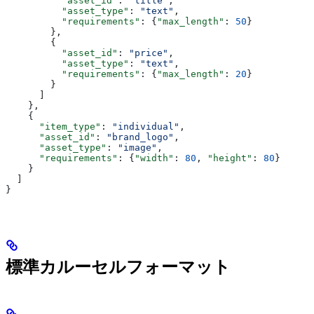
          "asset_id"
: 
"title"
,
          "asset_type"
: 
"text"
,
          "requirements"
: {
"max_length"
: 
50
}
        },
        {
          "asset_id"
: 
"price"
,
          "asset_type"
: 
"text"
,
          "requirements"
: {
"max_length"
: 
20
}
        }
      ]
    },
    {
      "item_type"
: 
"individual"
,
      "asset_id"
: 
"brand_logo"
,
      "asset_type"
: 
"image"
,
      "requirements"
: {
"width"
: 
80
, 
"height"
: 
80
}
    }
  ]
}
標準カルーセルフォーマット