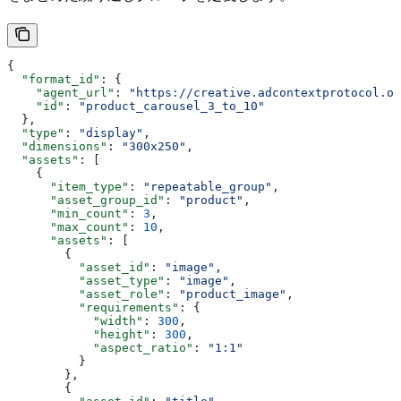
{
  "format_id"
: {
    "agent_url"
: 
"https://creative.adcontextprotocol.or
    "id"
: 
"product_carousel_3_to_10"
  },
  "type"
: 
"display"
,
  "dimensions"
: 
"300x250"
,
  "assets"
: [
    {
      "item_type"
: 
"repeatable_group"
,
      "asset_group_id"
: 
"product"
,
      "min_count"
: 
3
,
      "max_count"
: 
10
,
      "assets"
: [
        {
          "asset_id"
: 
"image"
,
          "asset_type"
: 
"image"
,
          "asset_role"
: 
"product_image"
,
          "requirements"
: {
            "width"
: 
300
,
            "height"
: 
300
,
            "aspect_ratio"
: 
"1:1"
          }
        },
        {