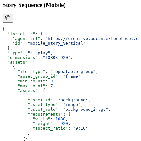
Story Sequence (Mobile)
{
  "format_id"
: {
    "agent_url"
: 
"https://creative.adcontextprotocol.or
    "id"
: 
"mobile_story_vertical"
  },
  "type"
: 
"display"
,
  "dimensions"
: 
"1080x1920"
,
  "assets"
: [
    {
      "item_type"
: 
"repeatable_group"
,
      "asset_group_id"
: 
"frame"
,
      "min_count"
: 
3
,
      "max_count"
: 
7
,
      "assets"
: [
        {
          "asset_id"
: 
"background"
,
          "asset_type"
: 
"image"
,
          "asset_role"
: 
"background_image"
,
          "requirements"
: {
            "width"
: 
1080
,
            "height"
: 
1920
,
            "aspect_ratio"
: 
"9:16"
          }
        },