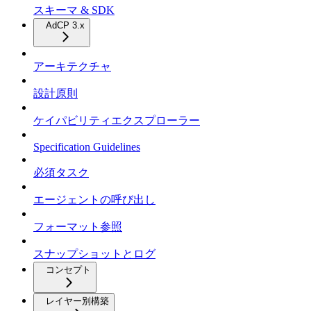
スキーマ & SDK
AdCP 3.x
アーキテクチャ
設計原則
ケイパビリティエクスプローラー
Specification Guidelines
必須タスク
エージェントの呼び出し
フォーマット参照
スナップショットとログ
コンセプト
レイヤー別構築