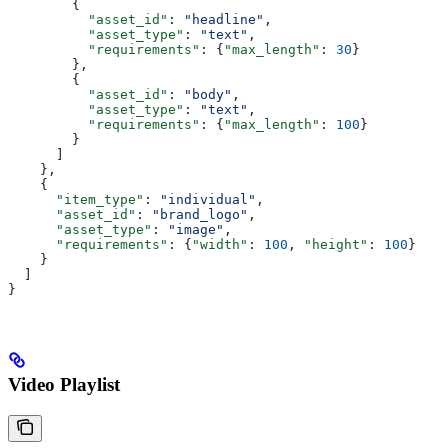
        {
          "asset_id"
: 
"headline"
,
          "asset_type"
: 
"text"
,
          "requirements"
: {
"max_length"
: 
30
}
        },
        {
          "asset_id"
: 
"body"
,
          "asset_type"
: 
"text"
,
          "requirements"
: {
"max_length"
: 
100
}
        }
      ]
    },
    {
      "item_type"
: 
"individual"
,
      "asset_id"
: 
"brand_logo"
,
      "asset_type"
: 
"image"
,
      "requirements"
: {
"width"
: 
100
, 
"height"
: 
100
}
    }
  ]
}
Video Playlist