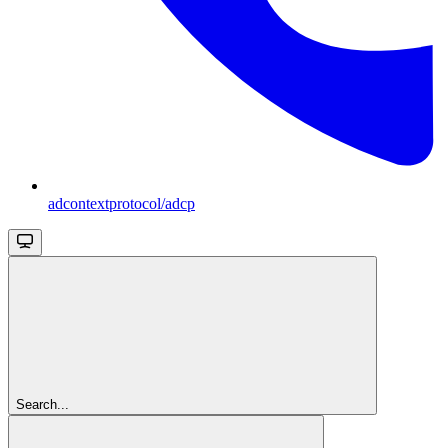
adcontextprotocol/adcp
Search...