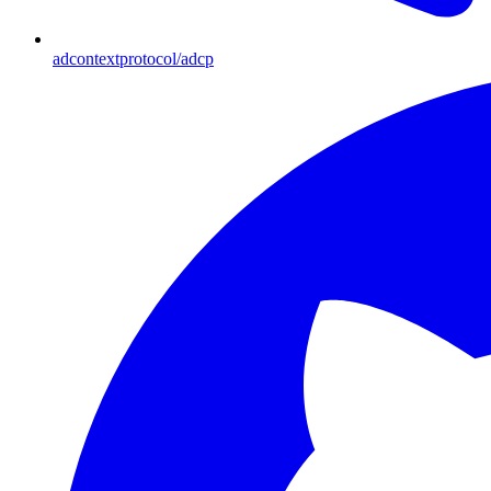
adcontextprotocol/adcp