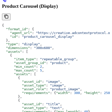
Product Carousel (Display)
{
  "format_id"
: {
    "agent_url"
: 
"https://creative.adcontextprotocol.or
    "id"
: 
"product_carousel_display"
  },
  "type"
: 
"display"
,
  "dimensions"
: 
"300x600"
,
  "assets"
: [
    {
      "item_type"
: 
"repeatable_group"
,
      "asset_group_id"
: 
"product"
,
      "min_count"
: 
2
,
      "max_count"
: 
5
,
      "assets"
: [
        {
          "asset_id"
: 
"image"
,
          "asset_type"
: 
"image"
,
          "asset_role"
: 
"product_image"
,
          "requirements"
: {
"width"
: 
300
, 
"height"
: 
250
}
        },
        {
          "asset_id"
: 
"title"
,
          "asset_type"
: 
"text"
,
          "requirements"
: {
"max_length"
: 
40
}