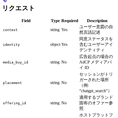
リクエスト
Field
Type
Required
Description
ユーザー意図の自
string
Yes
context
然言語記述
同意ステータスを
object
Yes
含むユーザーアイ
identity
デンティティ
広告起点の場合の
string
No
AdCP メディアバ
media_buy_id
イ ID
セッションがトリ
ガーされた場所
string
No
placement
（例:
“chatgpt_search”）
適用するブランド
string
No
固有のオファー参
offering_id
照
ホストプラットフ