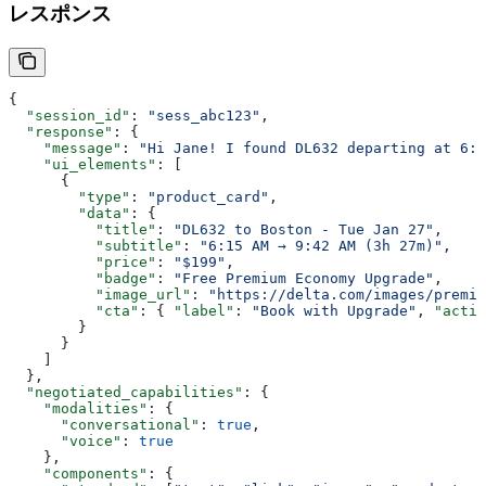
レスポンス
{
  "session_id"
: 
"sess_abc123"
,
  "response"
: {
    "message"
: 
"Hi Jane! I found DL632 departing at 6:1
    "ui_elements"
: [
      {
        "type"
: 
"product_card"
,
        "data"
: {
          "title"
: 
"DL632 to Boston - Tue Jan 27"
,
          "subtitle"
: 
"6:15 AM → 9:42 AM (3h 27m)"
,
          "price"
: 
"$199"
,
          "badge"
: 
"Free Premium Economy Upgrade"
,
          "image_url"
: 
"https://delta.com/images/premiu
          "cta"
: { 
"label"
: 
"Book with Upgrade"
, 
"actio
        }
      }
    ]
  },
  "negotiated_capabilities"
: {
    "modalities"
: {
      "conversational"
: 
true
,
      "voice"
: 
true
    },
    "components"
: {