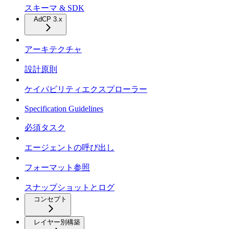
スキーマ & SDK
AdCP 3.x
アーキテクチャ
設計原則
ケイパビリティエクスプローラー
Specification Guidelines
必須タスク
エージェントの呼び出し
フォーマット参照
スナップショットとログ
コンセプト
レイヤー別構築