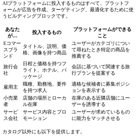
AIプラットフォームに投入するものはすべて、プラットフ
ォームが広告を作成、ターゲティング、最適化するために使
うビルディングブロックです。
あなた
プラットフォームができる
投入するもの
が…
こと
Eコマー
ユーザーがカテゴリについ
タイトル、説明、価
スブラ
て尋ねたとき特定の商品を
格、画像を持つ商品
ンド
推薦する
日程と価格を持つフ
旅行会
会話に基づいて関連する旅
ライト、ホテル、パ
社
行プランを提案する
ッケージ
職種、勤務地、要件
適格な候補者に募集ポジシ
雇用主
を持つ求人
ョンを表示する
小売業
店舗の場所とローカ
在庫のある近隣店舗にユー
者
ル在庫
ザーを誘導する
サービ
サービス内容とプロ
ユーザーが求めているもの
ス会社
モーション
に能力をマッチさせる
カタログ以外にも以下を提供します。