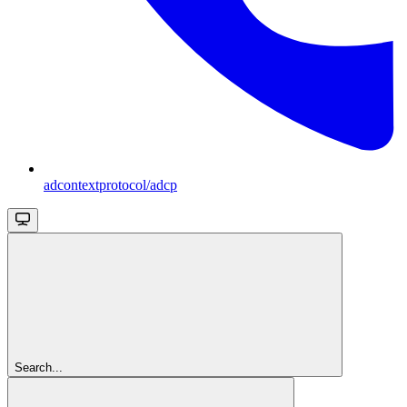
adcontextprotocol/adcp
Search...