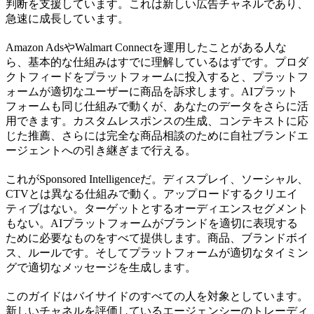
判断を支援しています。これは新しい広告チャネルであり、
急速に成長しています。
Amazon AdsやWalmart Connectを運用したことがある人な
ら、基本的な仕組みはすでに理解しているはずです。プロダ
クトフィードをプラットフォームに投入すると、プラットフ
ォームが適切なユーザーに商品を訴求します。AIプラット
フォームも同じ仕組みで動くが、あなたのデータをさらに活
用できます。カスタムレスポンスの生成、コンテキストに応
じた推薦、さらには完全な商品相談のために自社ブランドエ
ージェントへの引き継ぎまで行える。
これがSponsored Intelligenceだ。ディスプレイ、ソーシャル、
CTVとは異なる仕組みで動く。アップロードするクリエイ
ティブはない。ターゲットとするオーディエンスセグメント
もない。AIプラットフォームがブランドを適切に表現する
ために必要なものをすべて提供します。商品、ブランドボイ
ス、ルールです。そしてプラットフォームが適切なタイミン
グで適切なメッセージを生成します。
このガイドはバイサイドのすべての人を対象としています。
新しいチャネルを評価しているエージェンシーのトレーディ