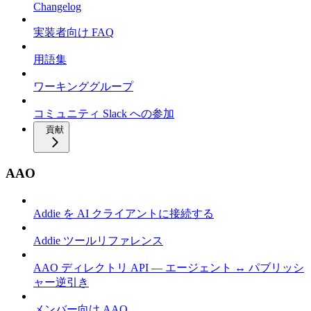
Changelog
実装者向け FAQ
用語集
ワーキンググループ
コミュニティ Slack への参加
貢献
AAO
Addie を AI クライアントに接続する
Addie ツールリファレンス
AAO ディレクトリ API — エージェント ↔ パブリッシ
ャー逆引き
メンバー向け AAO