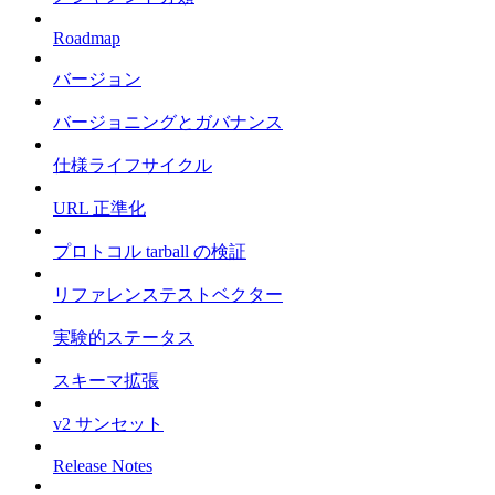
Roadmap
バージョン
バージョニングとガバナンス
仕様ライフサイクル
URL 正準化
プロトコル tarball の検証
リファレンステストベクター
実験的ステータス
スキーマ拡張
v2 サンセット
Release Notes