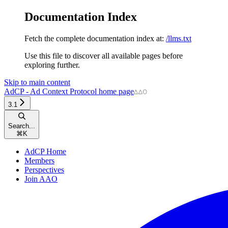
Documentation Index
Fetch the complete documentation index at:
/llms.txt
Use this file to discover all available pages before
exploring further.
Skip to main content
AdCP - Ad Context Protocol
home page
3.1
Search...
⌘
K
AdCP Home
Members
Perspectives
Join AAO