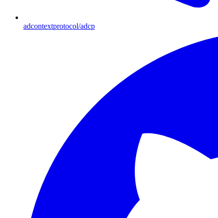
adcontextprotocol/adcp