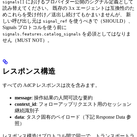
におけるプロバイダー公開のシグナル定義として
signals[]
読み替えてください。 既存の 3.x エージェントは互換性のた
めこれらを受け付け／送出し続けてもかまいませんが、 新
しい呼び出し元は
を使うべきで（SHOULD）、
signal_ref
Signals プロトコルを使う前に
を必須としてはなりま
signals.features.catalog_signals
せん（MUST NOT）。
レスポンス構造
すべての AdCP レスポンスは次を含みます。
message
: 操作結果の人間可読な要約
context_id
: フォローアップリクエスト用のセッション
継続識別子
data
: タスク固有のペイロード（下記 Response Data 参
照）
レスポンス構造はプロトコル間で同一で、トランスポートラ