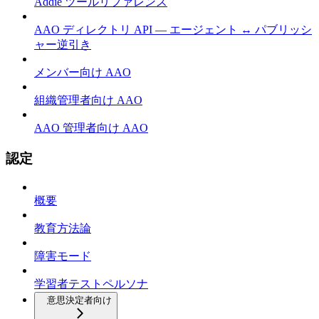
Addie ツールリファレンス
AAO ディレクトリ API — エージェント ↔ パブリッシ
ャー逆引き
メンバー向け AAO
組織管理者向け AAO
AAO 管理者向け AAO
認定
概要
教育方法論
障害モード
学習者テストペルソナ
意思決定者向け