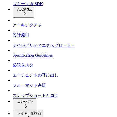
スキーマ & SDK
AdCP 3.x
アーキテクチャ
設計原則
ケイパビリティエクスプローラー
Specification Guidelines
必須タスク
エージェントの呼び出し
フォーマット参照
スナップショットとログ
コンセプト
レイヤー別構築