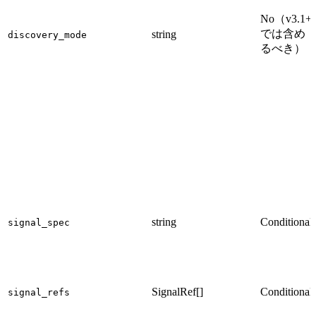
No（v3.1+
では含め
string
discovery_mode
るべき）
string
Conditional
signal_spec
SignalRef[]
Conditional
signal_refs