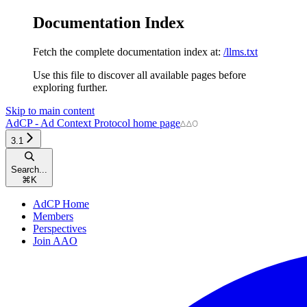
Documentation Index
Fetch the complete documentation index at:
/llms.txt
Use this file to discover all available pages before
exploring further.
Skip to main content
AdCP - Ad Context Protocol
home page
3.1
Search...
⌘
K
AdCP Home
Members
Perspectives
Join AAO