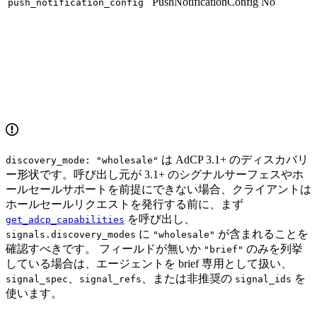
PushNotificationConfig
No
push_notification_config
は AdCP 3.1+ のディスカバリ
discovery_mode: "wholesale"
ー形状です。呼び出し元が 3.1+ のシグナルサーフェスやホ
ールセールサポートを前提にできない場合、クライアントは
ホールセールリクエストを発行する前に、まず
を呼び出し、
get_adcp_capabilities
に
が含まれることを
signals.discovery_modes
"wholesale"
確認すべきです。 フィールドが無いか
のみを列挙
"brief"
している場合は、エージェントを brief 専用として扱い、
、
、または非推奨の
を
signal_spec
signal_refs
signal_ids
使います。