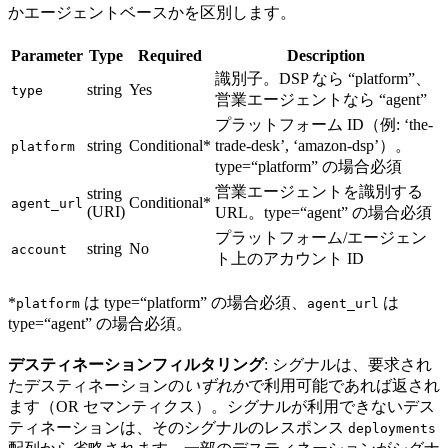
かエージェントベースかを区別します。
Parameter
Type
Required
Description
識別子。DSP なら “platform”、
string
Yes
type
営業エージェントなら “agent”
プラットフォーム ID（例: ‘the-
string
Conditional*
trade-desk’, ‘amazon-dsp’）。
platform
type=“platform” の場合必須
営業エージェントを識別する
string
Conditional*
agent_url
(URI)
URL。type=“agent” の場合必須
プラットフォーム/エージェン
string
No
account
ト上のアカウント ID
*
は type=“platform” の場合必須、
は
platform
agent_url
type=“agent” の場合必須。
デスティネーションフィルタリング
: シグナルは、要求され
たデスティネーションの
いずれか
で利用可能であれば返され
ます（OR セマンティクス）。シグナルが利用できないデス
ティネーションは、そのシグナルのレスポンス
deployments