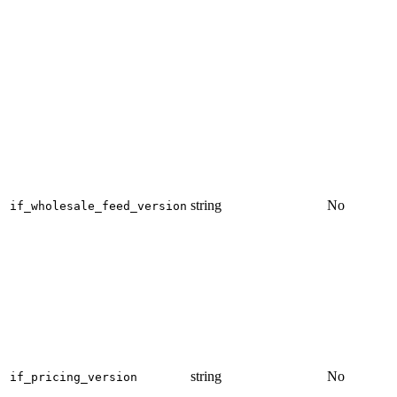
string
No
if_wholesale_feed_version
string
No
if_pricing_version