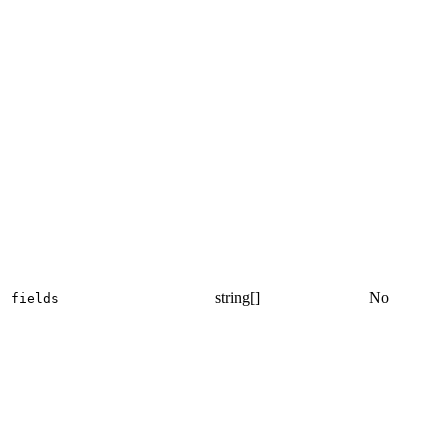
string[]
No
fields