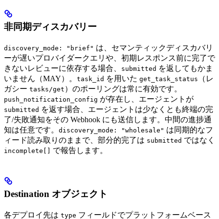
非同期ディスカバリー
は、セマンティックディスカバリ
discovery_mode: "brief"
ーが遅いプロバイダークエリや、初期レスポンス前に完了で
きないレビューに依存する場合、
を返してもかま
submitted
いません（MAY）。
を用いた
（レ
task_id
get_task_status
ガシー
）のポーリングは常に有効です。
tasks/get
が存在し、エージェントが
push_notification_config
を返す場合、エージェントは少なくとも終端の完
submitted
了/失敗通知をその Webhook にも送信します。中間の進捗通
知は任意です。
は同期的なフ
discovery_mode: "wholesale"
ィード読み取りのままで、部分的完了は
ではなく
submitted
で報告します。
incomplete[]
Destination オブジェクト
各デプロイ先は
フィールドでプラットフォームベース
type