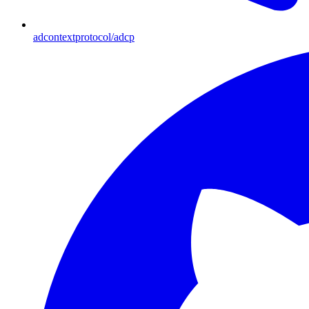
adcontextprotocol/adcp