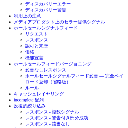
ディスカバリーエラー
ディスカバリー警告
利用上の注意
メディアプロダクト上のセラー提供シグナル
ホールセールシグナルフィード
リクエスト
レスポンス
認可と来歴
価格
機能宣言
ホールセールフィードバージョニング
変更なしレスポンス
ホールセールシグナルフィード変更 — 完全ペイ
ロード返却（省略版）
ルール
キャッシュレイヤリング
incomplete 配列
反復的絞り込み
レスポンス - 複数シグナル
レスポンス - 警告付き部分成功
レスポンス - 該当なし