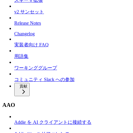
スキーマ拡張
v2 サンセット
Release Notes
Changelog
実装者向け FAQ
用語集
ワーキンググループ
コミュニティ Slack への参加
貢献
AAO
Addie を AI クライアントに接続する