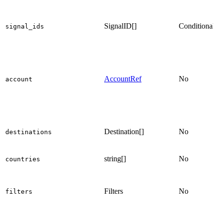
SignalID[]
Conditional
signal_ids
AccountRef
No
account
Destination[]
No
destinations
string[]
No
countries
Filters
No
filters