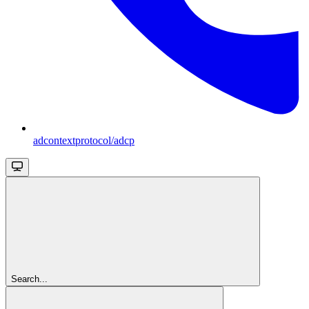
adcontextprotocol/adcp
Search...