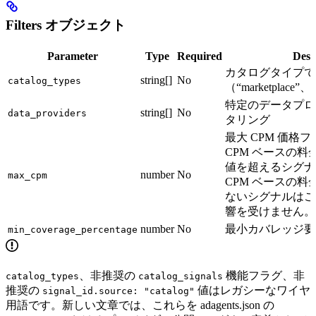
Filters オブジェクト
Parameter
Type
Required
Desc
カタログタイプで
string[]
No
catalog_types
（“marketplace”、
特定のデータプロ
string[]
No
data_providers
タリング
最大 CPM 価格
CPM ベースの
値を超えるシグナ
number
No
max_cpm
CPM ベースの
ないシグナルはこ
響を受けません。
number
No
最小カバレッジ要
min_coverage_percentage
、非推奨の
機能フラグ、非
catalog_types
catalog_signals
推奨の
値はレガシーなワイヤ
signal_id.source: "catalog"
用語です。新しい文章では、これらを adagents.json の