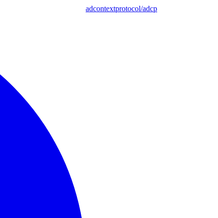
adcontextprotocol/adcp