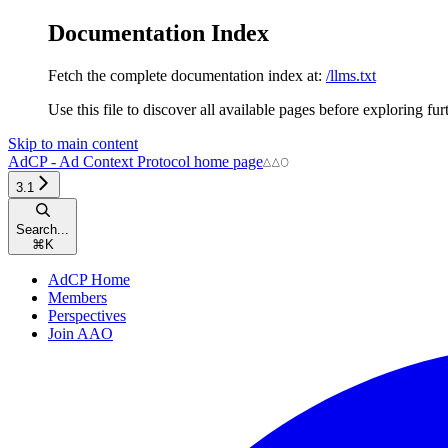
Documentation Index
Fetch the complete documentation index at:
/llms.txt
Use this file to discover all available pages before exploring fur
Skip to main content
AdCP - Ad Context Protocol
home page
3.1
Search...
⌘
K
AdCP Home
Members
Perspectives
Join AAO