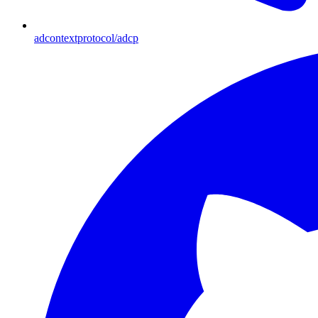
adcontextprotocol/adcp