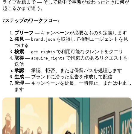
ライブ配信まで — そして途中で事態が変わったときに何が
起こるかまで追う。
7ステップのワークフロー:
ブリーフ
— キャンペーンが必要なものを定義します
発見
—
を取得して権利エージェントを見
brand.json
つける
検索
—
で利用可能なタレントをクエリ
get_rights
取得
—
で拘束力のあるリクエストを
acquire_rights
送信
承認
— 承認、拒否、または保留パスを処理します
生成
— ブランドに沿った広告を作成して配信
管理
— キャンペーンを延長、一時停止、または中止し
ます