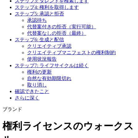
ステップ3: タレントを検索します
ステップ4: 権利を取得します
ステップ5: 承認と拒否
承認待ち
代替案付きの拒否（実行可能）
代替案なしの拒否（最終）
ステップ6: 生成と配信
クリエイティブ承認
クリエイティブマニフェストの権利制約
使用状況報告
ステップ7: ライフサイクルは続く
権利の更新
自然な有効期限切れ
取り消し
確認できたこと
さらに深く
ブランド
権利ライセンスのウォークス