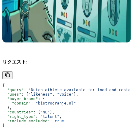
リクエスト:
{
  "query"
: 
"Dutch athlete available for food and restau
  "uses"
: [
"likeness"
, 
"voice"
],
  "buyer_brand"
: {
    "domain"
: 
"bistrooranje.nl"
  },
  "countries"
: [
"NL"
],
  "right_type"
: 
"talent"
,
  "include_excluded"
: 
true
}