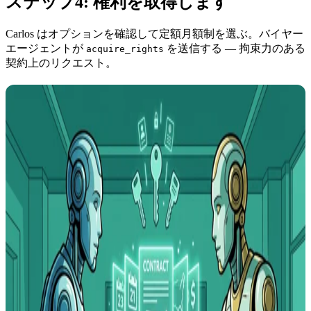
ステップ4: 権利を取得します
Carlos はオプションを確認して定額月額制を選ぶ。バイヤー
エージェントが
を送信する — 拘束力のある
acquire_rights
契約上のリクエスト。