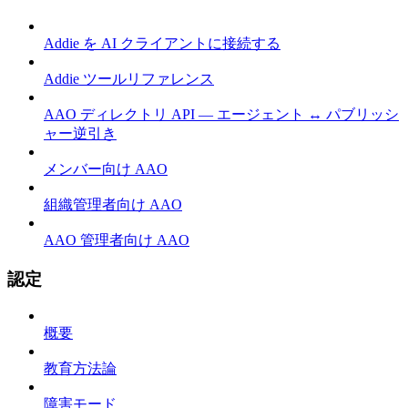
Addie を AI クライアントに接続する
Addie ツールリファレンス
AAO ディレクトリ API — エージェント ↔ パブリッシ
ャー逆引き
メンバー向け AAO
組織管理者向け AAO
AAO 管理者向け AAO
認定
概要
教育方法論
障害モード