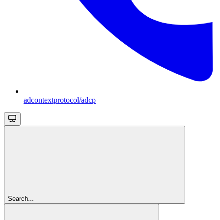
adcontextprotocol/adcp
Search...