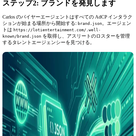
ステップ2: ブランドを発見します
Carlos のバイヤーエージェントはすべての AdCP インタラク
ションが始まる場所から開始する:
。エージェン
brand.json
トは
https://lotientertainment.com/.well-
を取得し、アスリートのロスターを管理
known/brand.json
するタレントエージェンシーを見つける。