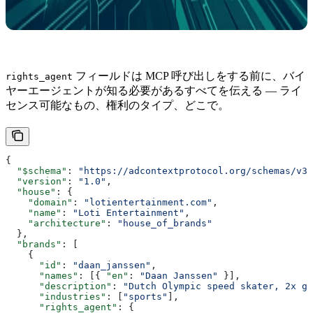
フィールドは MCP 呼び出しをする前に、バイ
rights_agent
ヤーエージェントが知る必要があるすべてを伝える — ライ
センス可能なもの、権利のタイプ、どこで。
{
  "$schema"
: 
"https://adcontextprotocol.org/schemas/v3/
  "version"
: 
"1.0"
,
  "house"
: {
    "domain"
: 
"lotientertainment.com"
,
    "name"
: 
"Loti Entertainment"
,
    "architecture"
: 
"house_of_brands"
  },
  "brands"
: [
    {
      "id"
: 
"daan_janssen"
,
      "names"
: [{ 
"en"
: 
"Daan Janssen"
 }],
      "description"
: 
"Dutch Olympic speed skater, 2x go
      "industries"
: [
"sports"
],
      "rights_agent"
: {