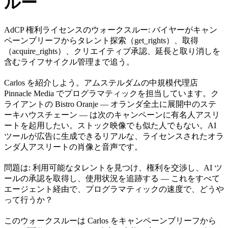
ルー
AdCP 権利ライセンスのウォークスルー: バイヤーがキャン
ペーンブリーフからタレント探索（get_rights）、取得
（acquire_rights）、クリエイティブ承認、延長と取り消しを
含むライフサイクル管理まで追う。
Carlos を紹介しよう。アムステルダムの中規模代理店
Pinnacle Media でプログラマティックを担当しています。ク
ライアントの Bistro Oranje — オランダ全土に展開中のステ
ーキハウスチェーン — は次のキャンペーンに有名人アスリ
ートを起用したい。ストック映像でも似た人でもない。AI
ツールが広告に生成できるリアルな、ライセンスされたオラ
ンダ人アスリートの肖像と音声です。
問題は: 利用可能なタレントを見つけ、権利を交渉し、AI ツ
ールの承認を取得し、使用状況を追跡する — これをすべて
エージェント経由で、プログラマティックの速度で、どうや
って行うか？
このウォークスルーは Carlos をキャンペーンブリーフから