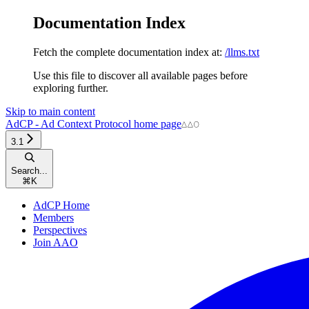
Documentation Index
Fetch the complete documentation index at:
/llms.txt
Use this file to discover all available pages before
exploring further.
Skip to main content
AdCP - Ad Context Protocol
home page
3.1
Search...
⌘
K
AdCP Home
Members
Perspectives
Join AAO