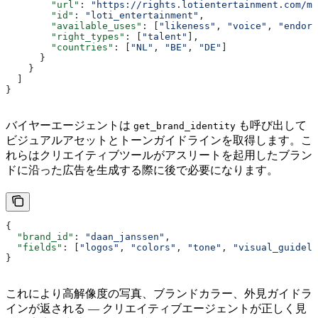
        "url"
: 
"https://rights.lotientertainment.com/mc
        "id"
: 
"loti_entertainment"
,
        "available_uses"
: [
"likeness"
, 
"voice"
, 
"endors
        "right_types"
: [
"talent"
],
        "countries"
: [
"NL"
, 
"BE"
, 
"DE"
]
      }
    }
  ]
}
バイヤーエージェントは
も呼び出して
get_brand_identity
ビジュアルアセットとトーンガイドラインを取得します。こ
れらはクリエイティブツールがアスリートを起用したブラン
ドに沿った広告を生成する際に後で必要になります。
{
  "brand_id"
: 
"daan_janssen"
,
  "fields"
: [
"logos"
, 
"colors"
, 
"tone"
, 
"visual_guideli
}
これにより高解像度の写真、ブランドカラー、外見ガイドラ
インが返される — クリエイティブエージェントが正しく見