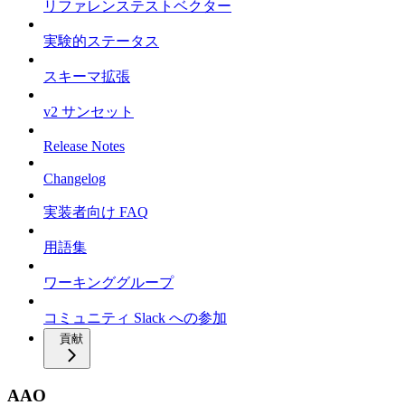
リファレンステストベクター
実験的ステータス
スキーマ拡張
v2 サンセット
Release Notes
Changelog
実装者向け FAQ
用語集
ワーキンググループ
コミュニティ Slack への参加
貢献
AAO